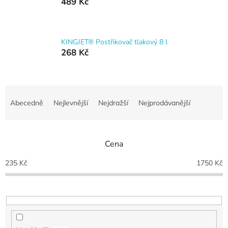
489 Kč
KINGJET® Postřikovač tlakový 8 l
268 Kč
Ř
a
Abecedně
Nejlevnější
Nejdražší
Nejprodávanější
z
e
n
Cena
í
p
235
Kč
1750
Kč
r
o
d
u
k
t