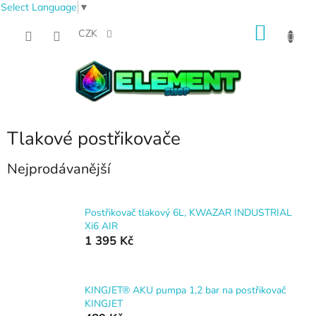
Select Language
▼
Přejít
NÁKU
na
CZK
obsah
KOŠÍK
Tlakové postřikovače
Nejprodávanější
Postřikovač tlakový 6L, KWAZAR INDUSTRIAL
Xi6 AIR
1 395 Kč
KINGJET® AKU pumpa 1,2 bar na postřikovač
KINGJET