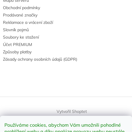
Mapa serveru
Obchodní podmínky
Prodávané značky
Reklamace a vrácení zboží
Slovník pojmů
Soubory ke stažení
Účet PREMIUM
Způsoby platby
Zásady ochrany osobních údajů (GDPR)
Vytvořil Shoptet
Používáme cookies, abychom Vám umožnili pohodlné
Copyright 2026
element-shop.cz
. Všechna práva vyhrazena.
prohlížení webu a díky analýze provozu webu neustále