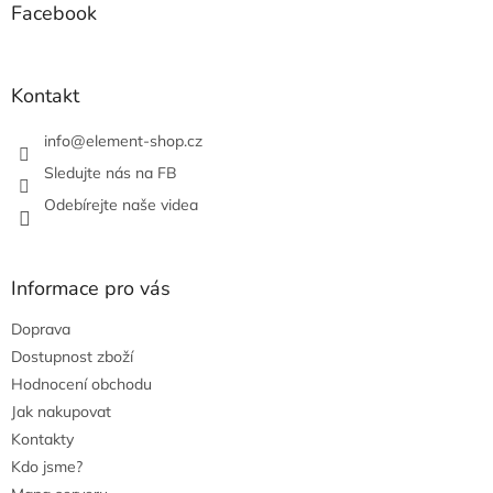
a
a
Facebook
c
t
í
í
p
r
Kontakt
v
k
info
@
element-shop.cz
y
v
Sledujte nás na FB
ý
Odebírejte naše videa
p
i
s
u
Informace pro vás
Doprava
Dostupnost zboží
Hodnocení obchodu
Jak nakupovat
Kontakty
Kdo jsme?