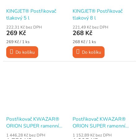
KINGJET® Postřikovač
KINGJET® Postřikovač
tlakový 5 l
tlakový 8 l
222,31 Kč bez DPH
221,49 Kč bez DPH
269 Kč
268 Kč
Měrná
Měrná
269 Kč / 1 ks
268 Kč / 1 ks
cena:
cena:
Do košíku
Do košíku
Postřikovač KWAZAR®
Postřikovač KWAZAR®
ORION SUPER ramenní
ORION SUPER ramenní
tlakový 12 l
tlakový 3 l
1 446,28 Kč bez DPH
1 152,89 Kč bez DPH