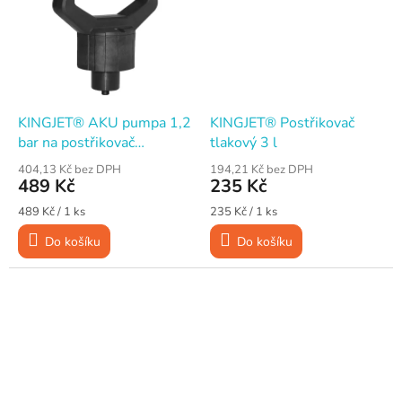
KINGJET® AKU pumpa 1,2
KINGJET® Postřikovač
bar na postřikovač
tlakový 3 l
KINGJET
404,13 Kč bez DPH
194,21 Kč bez DPH
489 Kč
235 Kč
Měrná
Měrná
489 Kč / 1 ks
235 Kč / 1 ks
cena:
cena:
Do košíku
Do košíku