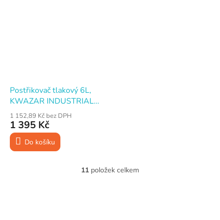
Postřikovač tlakový 6L,
KWAZAR INDUSTRIAL
Xi6 AIR
1 152,89 Kč bez DPH
1 395 Kč
Do košíku
11
položek celkem
O
v
l
Z
á
á
d
p