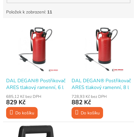
Položek k zobrazení:
11
V
ý
p
i
s
p
r
o
d
DAL DEGAN® Postřikovač
DAL DEGAN® Postřikovač
u
ARES tlakový ramenní, 6 l
ARES tlakový ramenní, 8 l
k
685,12 Kč bez DPH
728,93 Kč bez DPH
t
829 Kč
882 Kč
ů
Do košíku
Do košíku