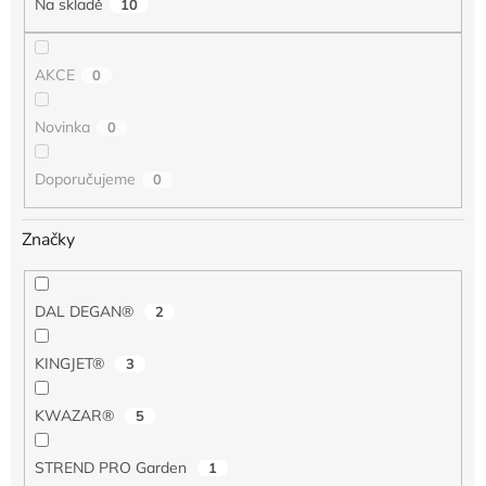
Na skladě
10
ů
AKCE
0
Novinka
0
Doporučujeme
0
Značky
DAL DEGAN®
2
KINGJET®
3
KWAZAR®
5
STREND PRO Garden
1