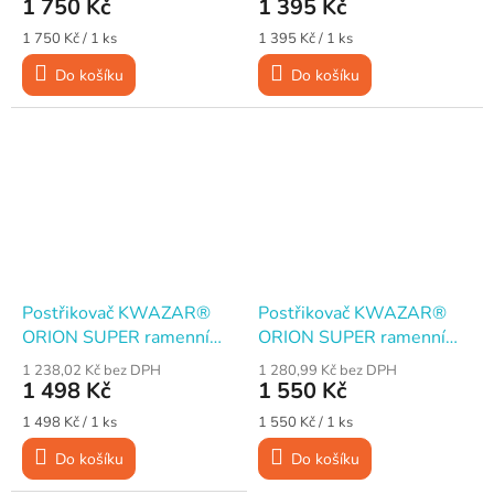
1 750 Kč
1 395 Kč
Měrná
Měrná
1 750 Kč / 1 ks
1 395 Kč / 1 ks
cena:
cena:
Do košíku
Do košíku
Postřikovač KWAZAR®
Postřikovač KWAZAR®
ORION SUPER ramenní
ORION SUPER ramenní
tlakový 6 l
tlakový 9 l
1 238,02 Kč bez DPH
1 280,99 Kč bez DPH
1 498 Kč
1 550 Kč
Měrná
Měrná
1 498 Kč / 1 ks
1 550 Kč / 1 ks
cena:
cena:
Do košíku
Do košíku