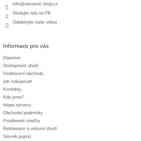
info
@
element-shop.cz
y
v
Sledujte nás na FB
ý
Odebírejte naše videa
p
i
s
u
Informace pro vás
Doprava
Dostupnost zboží
Hodnocení obchodu
Jak nakupovat
Kontakty
Kdo jsme?
Mapa serveru
Obchodní podmínky
Prodávané značky
Reklamace a vrácení zboží
Slovník pojmů