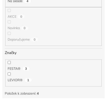
Na skladě
4
ů
AKCE
0
Novinka
0
Doporučujeme
0
Značky
FESTA®
3
LEVIOR®
1
Položek k zobrazení:
4
V