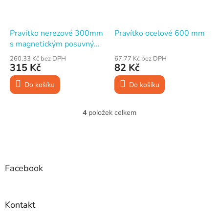
Pravítko nerezové 300mm
Pravítko ocelové 600 mm
s magnetickým posuvným
dorazem, FESTA
260,33 Kč bez DPH
67,77 Kč bez DPH
315 Kč
82 Kč
Do košíku
Do košíku
4
položek celkem
O
v
l
Z
á
á
d
p
a
a
Facebook
c
t
í
í
p
r
Kontakt
v
k