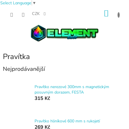
Select Language
▼
Přejít
NÁKU
na
CZK
obsah
KOŠÍK
Pravítka
Nejprodávanější
Pravítko nerezové 300mm s magnetickým
posuvným dorazem, FESTA
315 Kč
Pravítko hliníkové 600 mm s rukojetí
269 Kč