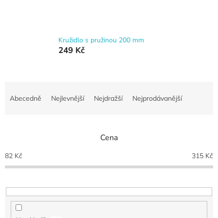
Kružidlo s pružinou 200 mm
249 Kč
Ř
a
Abecedně
Nejlevnější
Nejdražší
Nejprodávanější
z
e
n
Cena
í
p
82
Kč
315
Kč
r
o
d
u
k
t