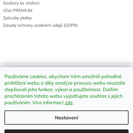
Soubory ke stažení
Účet PREMIUM
Způsoby platby
Zásady ochrany osobních údajů (GDPR)
Používáme cookies, abychom Vám umožnili pohodlné
Vytvořil Shoptet
prohlížení webu a díky analýze provozu webu neustále
zlepšovali jeho funkce, výkon a použitelnost
.
Dalším
Copyright 2026
element-shop.cz
. Všechna práva vyhrazena.
procházením tohoto webu vyjadřujete souhlas s jejich
Upravit nastavení cookies
používáním. Více informací
zde
.
Nastavení
Odstoupit od smlouvy