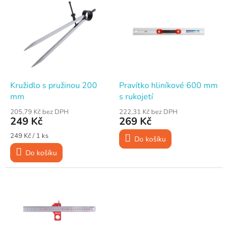
ý
p
i
s
p
r
o
d
Kružidlo s pružinou 200
Pravítko hliníkové 600 mm
u
mm
s rukojetí
k
205,79 Kč bez DPH
222,31 Kč bez DPH
t
249 Kč
269 Kč
ů
Měrná
249 Kč / 1 ks
Do košíku
cena:
Do košíku