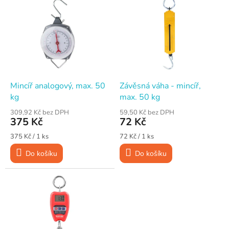
ý
p
i
s
p
r
o
d
Mincíř analogový, max. 50
Závěsná váha - mincíř,
u
kg
max. 50 kg
k
309,92 Kč bez DPH
59,50 Kč bez DPH
t
375 Kč
72 Kč
ů
Měrná
Měrná
375 Kč / 1 ks
72 Kč / 1 ks
cena:
cena:
Do košíku
Do košíku