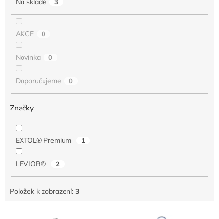
Na skladě
3
ů
AKCE
0
Novinka
0
Doporučujeme
0
Značky
EXTOL® Premium
1
LEVIOR®
2
Položek k zobrazení:
3
V