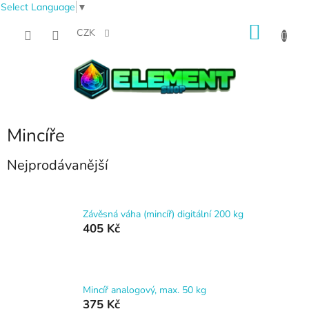
Select Language
▼
Přejít
NÁKU
na
CZK
obsah
KOŠÍK
Mincíře
Nejprodávanější
Závěsná váha (mincíř) digitální 200 kg
405 Kč
Mincíř analogový, max. 50 kg
375 Kč