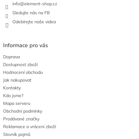
info
@
element-shop.cz
y
v
Sledujte nás na FB
ý
Odebírejte naše videa
p
i
s
u
Informace pro vás
Doprava
Dostupnost zboží
Hodnocení obchodu
Jak nakupovat
Kontakty
Kdo jsme?
Mapa serveru
Obchodní podmínky
Prodávané značky
Reklamace a vrácení zboží
Slovník pojmů