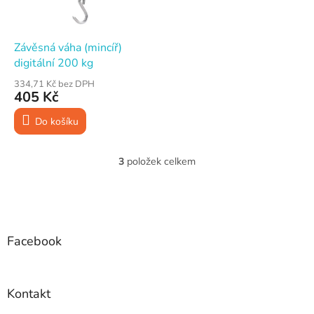
Závěsná váha (mincíř)
digitální 200 kg
334,71 Kč bez DPH
405 Kč
Do košíku
3
položek celkem
O
v
l
Z
á
á
d
p
a
a
Facebook
c
t
í
í
p
r
Kontakt
v
k