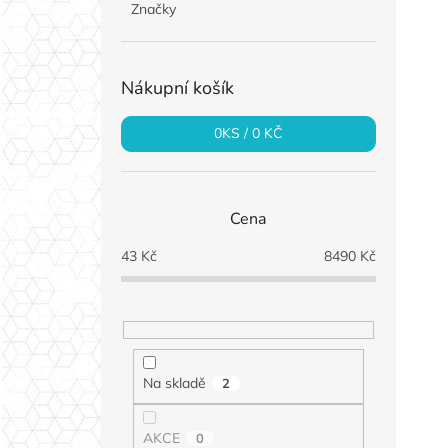
Značky
Nákupní košík
0
KS /
0 KČ
Cena
43
Kč
8490
Kč
Na skladě
2
AKCE
0