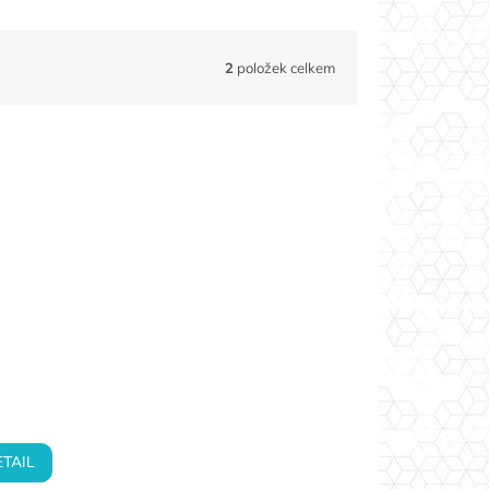
2
položek celkem
ch
ETAIL