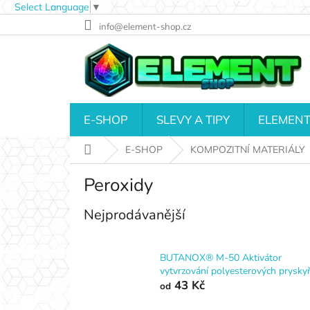
Select Language
▼
Přejít
info@element-shop.cz
na
obsah
E-SHOP
SLEVY A TIPY
ELEMENT
Domů
E-SHOP
KOMPOZITNÍ MATERIÁLY
Peroxidy
Nejprodávanější
BUTANOX® M-50 Aktivátor
vytvrzování polyesterových pryskyř
43 Kč
od