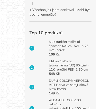
|
Hodnocení produktu je 4 z 5 hvězdiček.
+ Všechno jak jsem ocekaval- Mohl být
trochu jemnější:-)
Top 10 produktů
Multifunkční malířská
špachtle KAI 2K · 5v1 · š. 75
mm · nerez
106 Kč
Uhlíková vlákna
jednosměrná (UD) 80 g/m² ·
12K · prošitá PES · š. 30 cm
548 Kč
DUPLI-COLOR® AEROSOL
ART Barva ve spreji laková
nitro-kombi
149 Kč
ALBA-FIBER® C-100
celulóza
mikrokrystalická · 100 µm · 1