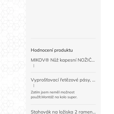
Hodnocení produktu
MIKOV® Nůž kapesní NOŽIČKA 131-NZn-1 zavírací, 74 mm
|
Hodnocení produktu je 5 z 5 hvězdiček.
Vyprošťovací řetězové pásy, 2 ks
|
Hodnocení produktu je 5 z 5 hvězdiček.
Zatím jsem neměl možnost
použít.Montáž na kolo super.
Stahovák na ložiska 2 ramenný MINI 50 / 60 mm