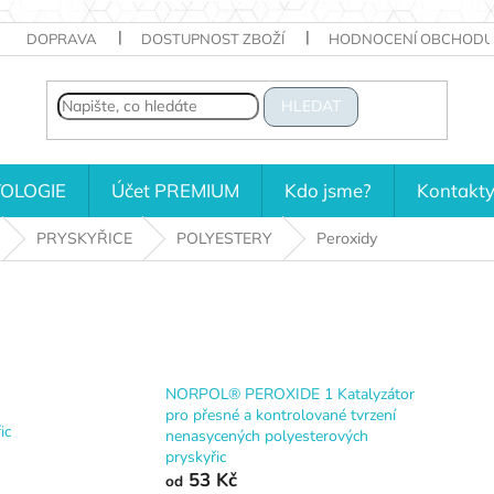
DOPRAVA
DOSTUPNOST ZBOŽÍ
HODNOCENÍ OBCHODU
HLEDAT
OLOGIE
Účet PREMIUM
Kdo jsme?
Kontakt
PRYSKYŘICE
POLYESTERY
Peroxidy
NORPOL® PEROXIDE 1 Katalyzátor
pro přesné a kontrolované tvrzení
ic
nenasycených polyesterových
pryskyřic
53 Kč
od