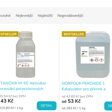
ecedně
Nejlevnější
Nejdražší
Nejprodávanější
ESTSELLER
BESTSELLER
TANOX® M-50 Aktivátor
NORPOL® PEROXIDE 1
tvrzování polyesterových
Katalyzátor pro přesné a
skyřic
kontrolované tvrzení
35,54 Kč bez DPH
od 43,80 Kč bez DPH
nenasycených polyesterový
43 Kč
53 Kč
od
pryskyřic
DETAIL
D
ná
Měrná
315,80 Kč / 1 kg
od 283 Kč / 1 kg
a: