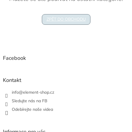
ZPĚT DO OBCHODU
Z
á
p
a
Facebook
t
í
Kontakt
info
@
element-shop.cz
Sledujte nás na FB
Odebírejte naše videa
Informace pro vás