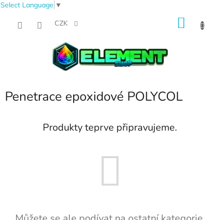
Select Language
▼
Přejít
NÁKU
na
CZK
obsah
KOŠÍK
Penetrace epoxidové POLYCOL
Produkty teprve připravujeme.
Můžete se ale podívat na ostatní kategorie.