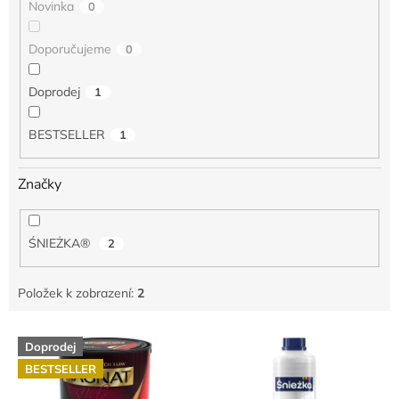
Novinka
0
Doporučujeme
0
Doprodej
1
BESTSELLER
1
Značky
ŚNIEŻKA®
2
Položek k zobrazení:
2
V
Doprodej
ý
BESTSELLER
p
i