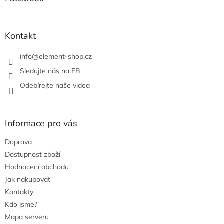
c
t
í
í
p
r
Kontakt
v
k
info
@
element-shop.cz
y
v
Sledujte nás na FB
ý
Odebírejte naše videa
p
i
s
u
Informace pro vás
Doprava
Dostupnost zboží
Hodnocení obchodu
Jak nakupovat
Kontakty
Kdo jsme?
Mapa serveru