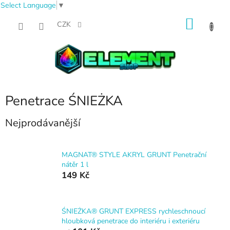
Select Language
▼
Přejít
NÁKU
na
CZK
obsah
KOŠÍK
Penetrace ŚNIEŻKA
Nejprodávanější
MAGNAT® STYLE AKRYL GRUNT Penetrační
nátěr 1 l
149 Kč
ŚNIEŻKA® GRUNT EXPRESS rychleschnoucí
hloubková penetrace do interiéru i exteriéru