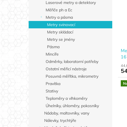
Laserové metry a detektory
Měřiče ph a Ec
Metry a pásma
Metry svinovací
Metry skládací
Metry se jmény
Pásma
Me
Mincíře
16
Odměrky, laboratorní potřeby
44,
Ostatní měřicí nástroje
54
Posuvná měřítka, mikrometry
N
Pravítka
Stativy
Teploměry a vlhkoměry
Úhelníky, úhloměry, pokosníky
Nádoby, maltovníky, vany
Nálevky, trychtýře