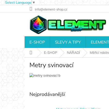
Select Language
▼
Přejít
info@element-shop.cz
na
obsah
E-SHOP
SLEVY A TIPY
ELEMENT
Domů
E-SHOP
NÁŘADÍ
Měřicí nástr
Metry svinovací
Nejprodávanější