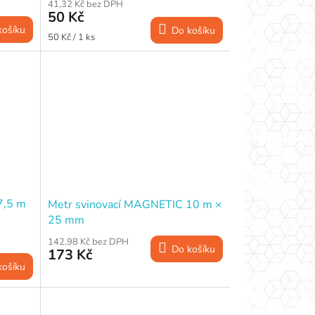
41,32 Kč bez DPH
50 Kč
košíku
Do košíku
Měrná
50 Kč / 1 ks
cena:
7,5 m
Metr svinovací MAGNETIC 10 m ×
25 mm
142,98 Kč bez DPH
Do košíku
173 Kč
košíku