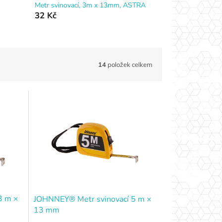
Metr svinovací, 3m x 13mm, ASTRA
32 Kč
14
položek celkem
3 m ×
JOHNNEY® Metr svinovací 5 m ×
13 mm