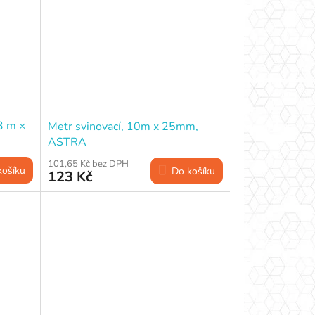
3 m ×
Metr svinovací, 10m x 25mm,
ASTRA
101,65 Kč bez DPH
košíku
Do košíku
123 Kč