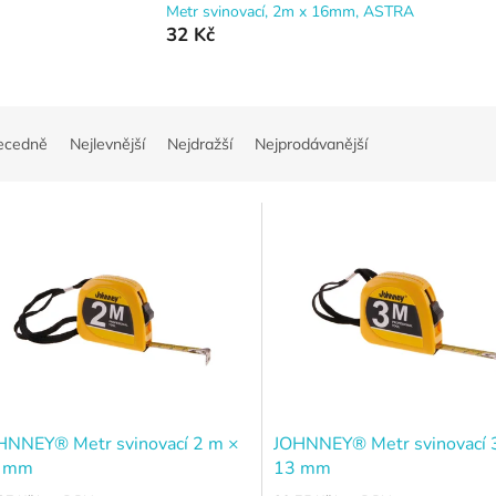
Metr svinovací, 2m x 16mm, ASTRA
32 Kč
ecedně
Nejlevnější
Nejdražší
Nejprodávanější
HNNEY® Metr svinovací 2 m ×
JOHNNEY® Metr svinovací 
 mm
13 mm