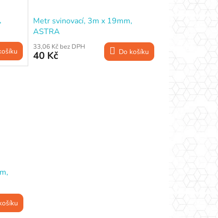
,
Metr svinovací, 3m x 19mm,
ASTRA
33,06 Kč bez DPH
košíku
Do košíku
40 Kč
mm,
košíku