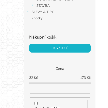
STAVBA
SLEVY A TIPY
Značky
Nákupní košík
0
KS /
0 KČ
Cena
32
Kč
173
Kč