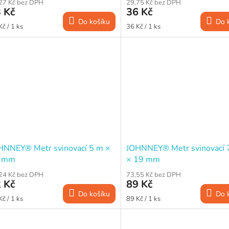
27 Kč bez DPH
29,75 Kč bez DPH
 Kč
36 Kč
Do košíku
Do 
ná
Měrná
Kč / 1 ks
36 Kč / 1 ks
a:
cena:
HNNEY® Metr svinovací 5 m ×
JOHNNEY® Metr svinovací 
 mm
× 19 mm
24 Kč bez DPH
73,55 Kč bez DPH
 Kč
89 Kč
Do košíku
Do 
ná
Měrná
Kč / 1 ks
89 Kč / 1 ks
a:
cena: