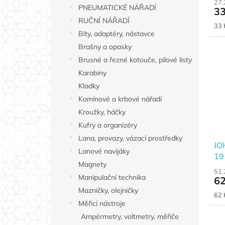
t
27,
PNEUMATICKÉ NÁŘADÍ
33
ů
RUČNÍ NÁŘADÍ
Měr
33 
Bity, adaptéry, nástavce
cen
Brašny a opasky
Brusné a řezné kotouče, pilové listy
Karabiny
Kladky
Komínové a krbové nářadí
Kroužky, háčky
Kufry a organizéry
Lana, provazy, vázací prostředky
JO
Lanové navijáky
19
Magnety
51,
Manipulační technika
62
Mazničky, olejničky
Měr
62 
cen
Měřicí nástroje
Ampérmetry, voltmetry, měřiče