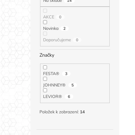
Na skladě
14
AKCE
0
Novinka
2
Doporučujeme
0
Značky
FESTA®
3
JOHNNEY®
5
LEVIOR®
6
Položek k zobrazení:
14