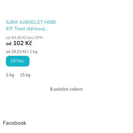
JUB® JUBOGLET HOBI
KIT Tmel stěrkový
vyrovnávací
od 84,30 Kč bez DPH
102 Kč
od
Měrná
od 29,33 Kč / 1 kg
cena:
DETAIL
2 kg
15 kg
5
položek celkem
O
v
l
Z
á
á
d
p
a
a
Facebook
c
t
í