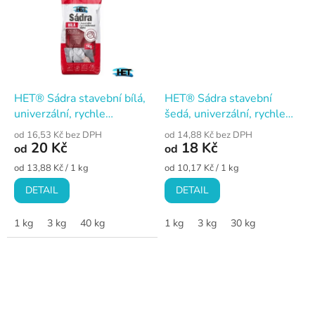
HET® Sádra stavební bílá,
HET® Sádra stavební
univerzální, rychle
šedá, univerzální, rychle
tuhnoucí
tuhnoucí
od 16,53 Kč bez DPH
od 14,88 Kč bez DPH
20 Kč
18 Kč
od
od
Měrná
Měrná
od 13,88 Kč / 1 kg
od 10,17 Kč / 1 kg
cena:
cena:
DETAIL
DETAIL
1 kg
3 kg
40 kg
1 kg
3 kg
30 kg