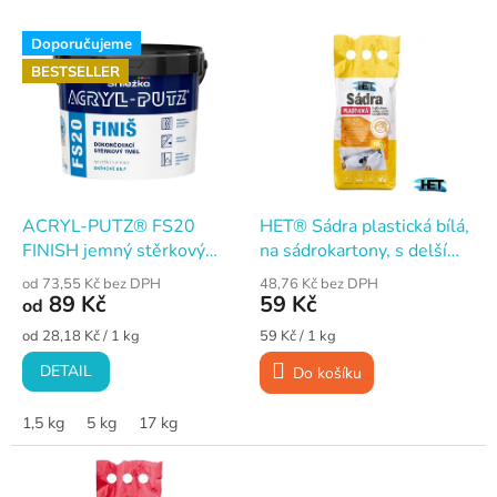
V
Doporučujeme
ý
BESTSELLER
p
i
s
p
r
o
d
ACRYL-PUTZ® FS20
HET® Sádra plastická bílá,
u
FINISH jemný stěrkový
na sádrokartony, s delší
k
vyrovnávací tmel
dobou zpracovatelnosti
od 73,55 Kč bez DPH
48,76 Kč bez DPH
t
89 Kč
59 Kč
od
ů
Měrná
Měrná
od 28,18 Kč / 1 kg
59 Kč / 1 kg
cena:
cena:
DETAIL
Do košíku
1,5 kg
5 kg
17 kg