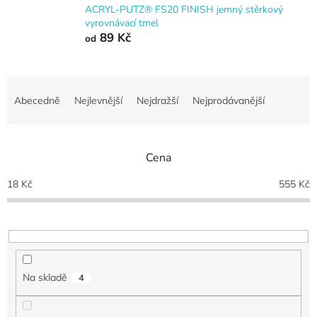
ACRYL-PUTZ® FS20 FINISH jemný stěrkový
vyrovnávací tmel
89 Kč
od
Ř
a
Abecedně
Nejlevnější
Nejdražší
Nejprodávanější
z
e
n
Cena
í
p
18
Kč
555
Kč
r
o
d
u
k
t
Na skladě
4
ů