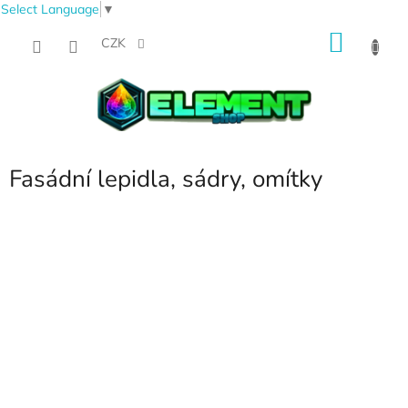
Select Language
▼
Přejít
NÁKU
na
CZK
obsah
KOŠÍK
Fasádní lepidla, sádry, omítky