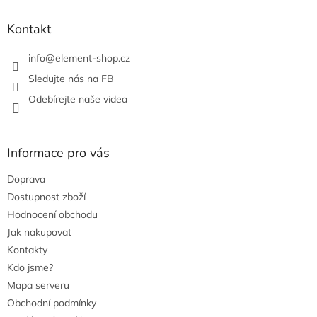
í
p
r
Kontakt
v
k
info
@
element-shop.cz
y
v
Sledujte nás na FB
ý
Odebírejte naše videa
p
i
s
u
Informace pro vás
Doprava
Dostupnost zboží
Hodnocení obchodu
Jak nakupovat
Kontakty
Kdo jsme?
Mapa serveru
Obchodní podmínky