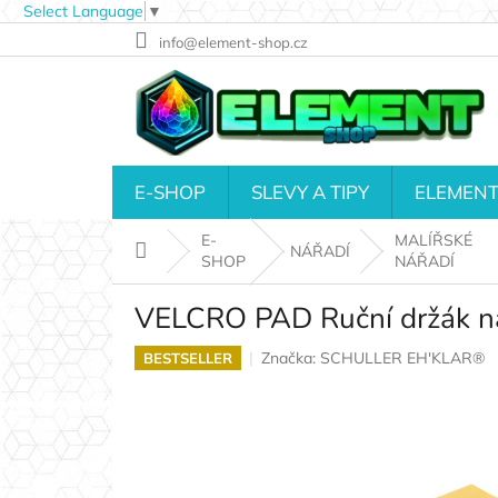
Select Language
▼
Přejít
info@element-shop.cz
na
obsah
E-SHOP
SLEVY A TIPY
ELEMENT
E-
MALÍŘSKÉ
Domů
NÁŘADÍ
SHOP
NÁŘADÍ
VELCRO PAD Ruční držák na
Značka:
SCHULLER EH'KLAR®
BESTSELLER