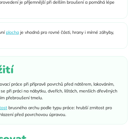
rovedení je příjemnější při delším broušení a pomáhá lépe
vní
plocha
je vhodná pro rovné části, hrany i mírné záhyby,
ití
ovací práce při přípravě povrchů před nátěrem, lakováním,
e při práci na nábytku, dveřích, lištách, menších dřevěných
ním přebroušení tmelu.
tost
brusného archu podle typu práce: hrubší zrnitost pro
 dohlazení před povrchovou úpravou.
covat