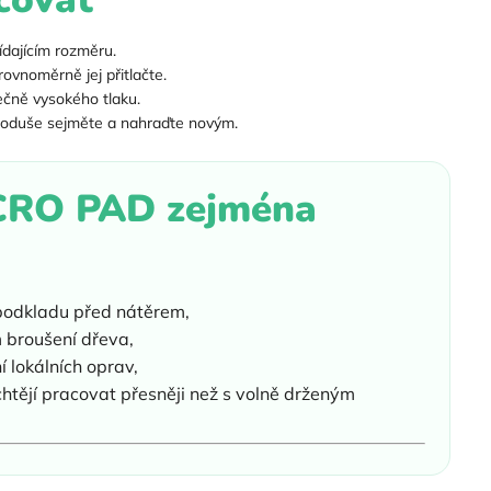
dajícím rozměru.
rovnoměrně jej přitlačte.
ečně vysokého tlaku.
oduše sejměte a nahraďte novým.
LCRO PAD zejména
 podkladu před nátěrem,
m broušení dřeva,
 lokálních oprav,
 chtějí pracovat přesněji než s volně drženým