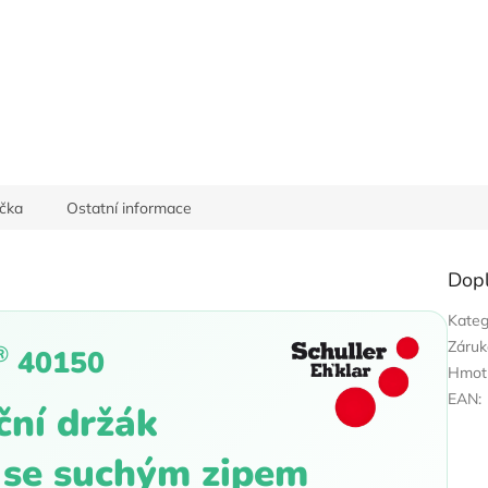
40
čka
Ostatní informace
Dop
Kateg
Záruk
®
40150
Hmot
EAN
:
ní držák
se suchým zipem