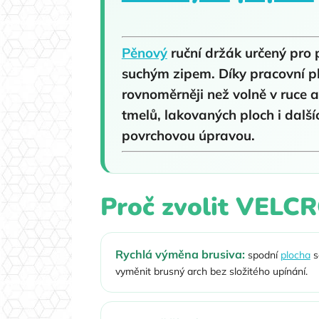
Pěnový
ruční držák určený pro 
suchým zipem. Díky pracovní p
rovnoměrněji než volně v ruce
tmelů, lakovaných ploch i dalš
povrchovou úpravou.
Proč zvolit VELC
Rychlá výměna brusiva:
spodní
plocha
s
vyměnit brusný arch bez složitého upínání.