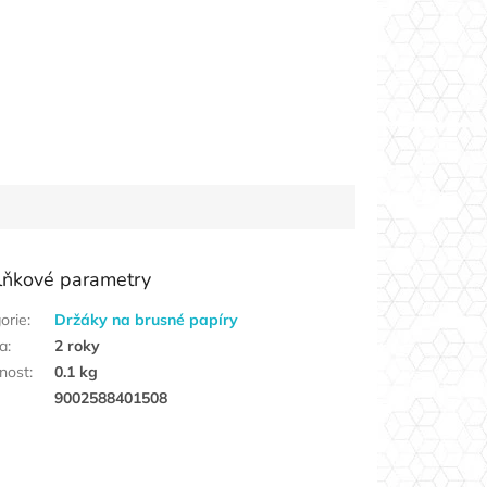
lňkové parametry
orie
:
Držáky na brusné papíry
a
:
2 roky
nost
:
0.1 kg
9002588401508