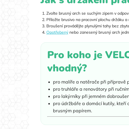
Zvolte brusný arch se suchým zipem v odpoví
Přiložte brusivo na pracovní plochu držáku a 
Broušení provádějte plynulými tahy bez zbyt
Opotřebený
nebo zanesený brusný arch jedn
Pro koho je VE
vhodný?
pro malíře a natěrače při přípravě
pro truhláře a renovátory při ruční
pro lakýrníky při jemném dobroušení
pro údržbáře a domácí kutily, kteří
brusným papírem.