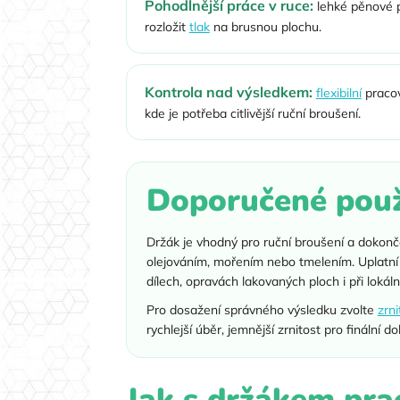
Pohodlnější práce v ruce:
lehké pěnové p
rozložit
tlak
na brusnou plochu.
Kontrola nad výsledkem:
flexibilní
praco
kde je potřeba citlivější ruční broušení.
Doporučené použ
Držák je vhodný pro ruční broušení a dokonč
olejováním, mořením nebo tmelením. Uplatní s
dílech, opravách lakovaných ploch i při lokál
Pro dosažení správného výsledku zvolte
zrni
rychlejší úběr, jemnější zrnitost pro finální
Jak s držákem pra