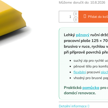
Můžeme doručit do:
10.8.2026
Přidat do koš
Lehký
pěnový
ruční drž
pracovní ploše 125 × 7
brusiva v ruce, rychlo
při přípravě povrchů př
suchý zip pro rychlé 
pěnové tělo pro komfo
flexibilní
pracovní
ploc
vhodný pro brusné pap
Praktická
pomůcka
pro 
domácí renovace.
Detailní informace