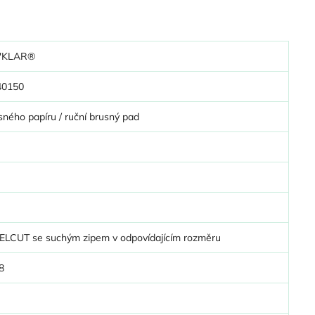
'KLAR®
40150
sného papíru / ruční brusný pad
ELCUT se suchým zipem v odpovídajícím rozměru
8