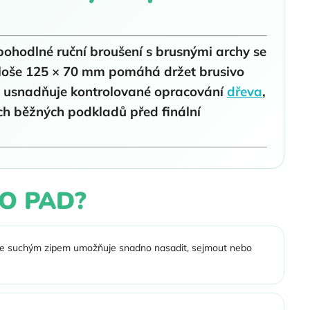
pohodlné ruční broušení s brusnými archy se
loše
125 × 70 mm
pomáhá držet brusivo
 a usnadňuje kontrolované opracování
dřeva
,
ích běžných podkladů před finální
RO PAD?
e suchým zipem umožňuje snadno nasadit, sejmout nebo