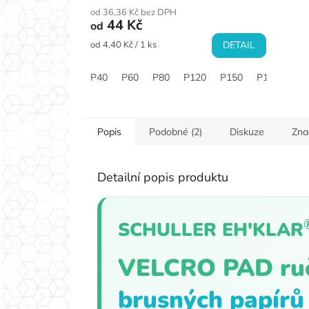
70×125 mm ·
od 36,36 Kč bez DPH
44 Kč
od
Měrná
od 4,40 Kč / 1 ks
DETAIL
cena:
P40
P60
P80
P120
P150
P180
P2
Popis
Podobné (2)
Diskuze
Zna
Detailní popis produktu
SCHULLER EH'KLAR
VELCRO PAD ruč
brusných
papírů