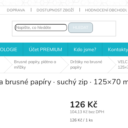
DOPRAVA
DOSTUPNOST ZBOŽÍ
HODNOCENÍ OBCHODU
HLEDAT
OLOGIE
Účet PREMIUM
Kdo jsme?
Kontakt
Brusné papíry, plátna a
Držáky na brusné
VELCR
mřížky
papíry
125×
 brusné papíry · suchý zip · 125×70
126 Kč
104,13 Kč bez DPH
Měrná
126 Kč / 1 ks
cena: