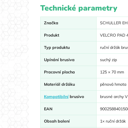
Technické parametry
Značka
SCHULLER EH
Produkt
VELCRO PAD 
Typ produktu
ruční držák bru
Upínání brusiva
suchý zip
Pracovní plocha
125 × 70 mm
Materiál držáku
pěnová hmota
Kompatibilní
brusivo
brusné archy V
EAN
900258840150
Obsah balení
1× ruční držák