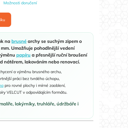
Možnosti doručení
íku
ák na
brusné
archy se suchým zipem o
0 mm. Umožňuje pohodlnější vedení
u výměnu
papíru
a přesnější ruční broušení
ed nátěrem, lakováním nebo renovací.
uchycení a výměnu brusného archu,
rtnější práci bez tvrdého úchopu,
ha
pro rovné plochy i mírné zaoblení,
íry VELCUT v odpovídajícím formátu.
malíře, lakýrníky, truhláře, údržbáře i