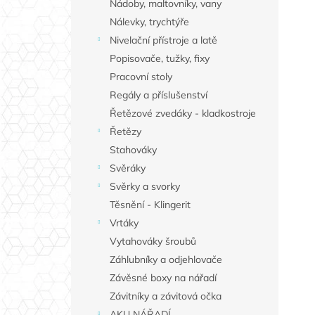
Nádoby, maltovníky, vany
Nálevky, trychtýře
Nivelační přístroje a latě
Popisovače, tužky, fixy
Pracovní stoly
Regály a příslušenství
Řetězové zvedáky - kladkostroje
Řetězy
Stahováky
Svěráky
Svěrky a svorky
Těsnění - Klingerit
Vrtáky
Vytahováky šroubů
Záhlubníky a odjehlovače
Závěsné boxy na nářadí
Závitníky a závitová očka
AKU NÁŘADÍ