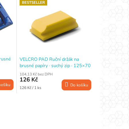
BESTSELLER
rusné
VELCRO PAD Ruční držák na
brusné papíry · suchý zip · 125×70
mm
104,13 Kč bez DPH
126 Kč
košíku
Do košíku
Měrná
126 Kč / 1 ks
cena: