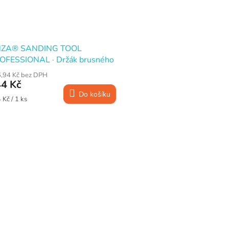
ZA® SANDING TOOL
OFESSIONAL · Držák brusného
píru
,94 Kč bez DPH
4 Kč
Do košíku
ná
 Kč / 1 ks
a:
O
v
l
á
d
a
c
í
p
r
v