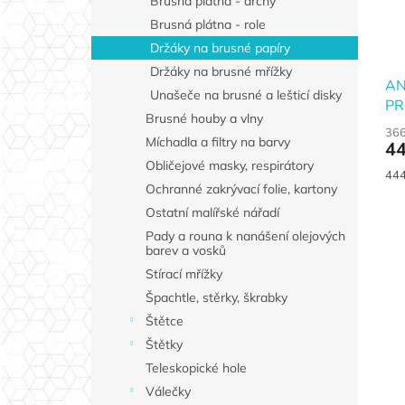
Brusná plátna - archy
Brusná plátna - role
Držáky na brusné papíry
Držáky na brusné mřížky
AN
Unašeče na brusné a lešticí disky
PR
Brusné houby a vlny
pa
366
Míchadla a filtry na barvy
44
Obličejové masky, respirátory
Měr
444
Ochranné zakrývací folie, kartony
cen
Ostatní malířské nářadí
Pady a rouna k nanášení olejových
barev a vosků
Stírací mřížky
Špachtle, stěrky, škrabky
Štětce
Štětky
Teleskopické hole
Válečky