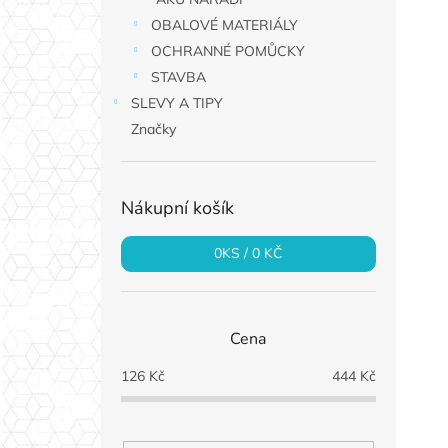
OBALOVÉ MATERIÁLY
OCHRANNÉ POMŮCKY
STAVBA
SLEVY A TIPY
Značky
Nákupní košík
0
KS /
0 KČ
Cena
126
Kč
444
Kč