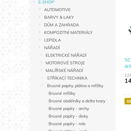
E-SHOP
V
a
í
AUTOMOTIVE
ý
n
p
p
n
BARVY & LAKY
r
i
í
o
DŮM A ZAHRADA
s
p
d
KOMPOZITNÍ MATERIÁLY
p
a
u
LEPIDLA
r
n
k
NÁŘADÍ
o
e
t
d
ELEKTRICKÉ NÁŘADÍ
l
ů
SC
u
MOTOROVÉ STROJE
dr
k
MALÍŘSKÉ NÁŘADÍ
23
t
123
STŘÍKACÍ TECHNIKA
14
ů
Brusné papíry, plátna a mřížky
Brusné mřížky
Brusné obdélníky a delta tvary
B
Brusné papíry - archy
Brusné papíry - disky
Brusné papíry - role