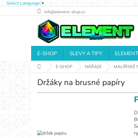
Select Language
▼
Přejít
info@element-shop.cz
na
obsah
E-SHOP
SLEVY A TIPY
ELEMENT
Domů
E-SHOP
NÁŘADÍ
MALÍŘSKÉ 
Držáky na brusné papíry
P
D
B
S
r