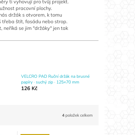
ěry ti vyhovují pro tvůj projekt.
užnost pracovní plochy.
 nás držák s otvorem, k tomu
třeba štít, fasádu nebo strop.
neříká se jim "držáky" jen tak
VELCRO PAD Ruční držák na brusné
papíry · suchý zip · 125×70 mm
126 Kč
4
položek celkem