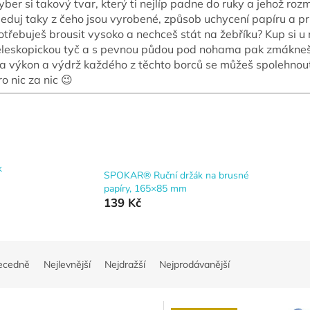
yber si takový tvar, který ti nejlíp padne do ruky a jehož rozm
leduj taky z čeho jsou vyrobené, způsob uchycení papíru a pr
otřebuješ brousit vysoko a nechceš stát na žebříku? Kup si u
eleskopickou tyč a s pevnou půdou pod nohama pak zmákneš 
a výkon a výdrž každého z těchto borců se můžeš spolehnout, 
ro nic za nic 😉
k
SPOKAR® Ruční držák na brusné
papíry, 165×85 mm
139 Kč
ecedně
Nejlevnější
Nejdražší
Nejprodávanější