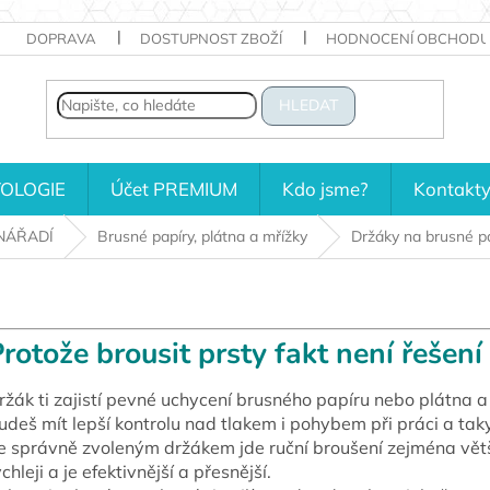
DOPRAVA
DOSTUPNOST ZBOŽÍ
HODNOCENÍ OBCHODU
HLEDAT
OLOGIE
Účet PREMIUM
Kdo jsme?
Kontakt
NÁŘADÍ
Brusné papíry, plátna a mřížky
Držáky na brusné p
rotože brousit prsty fakt není řešení
ržák ti zajistí pevné uchycení brusného papíru nebo plátna a
udeš mít lepší kontrolu nad tlakem i pohybem při práci a taky
e správně zvoleným držákem jde ruční broušení zejména vě
ychleji a je efektivnější a přesnější.