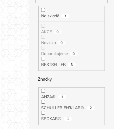
Na skladě
3
AKCE
0
Novinka
0
Doporučujeme
0
BESTSELLER
3
Značky
ANZA®
1
SCHULLER EH'KLAR®
2
SPOKAR®
1