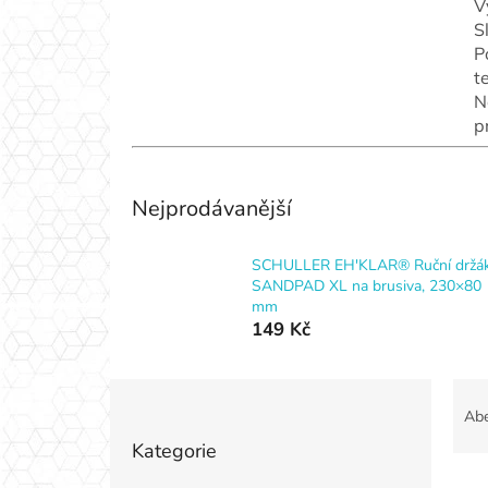
V
S
P
t
N
p
Nejprodávanější
SCHULLER EH'KLAR® Ruční držá
SANDPAD XL na brusiva, 230×80
mm
149 Kč
P
Ř
o
a
Ab
Přeskočit
s
z
Kategorie
kategorie
t
e
r
n