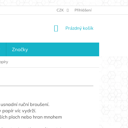
JAK NAKUPOVAT
KONTAKTY
CZK
Přihlášení
KDO JSME?
MAPA 
NÁKUPNÍ
Prázdný košík
KOŠÍK
y
Značky
apíry
 usnadní ruční broušení.
 papír víc vydrží.
tších ploch nebo hran mnohem