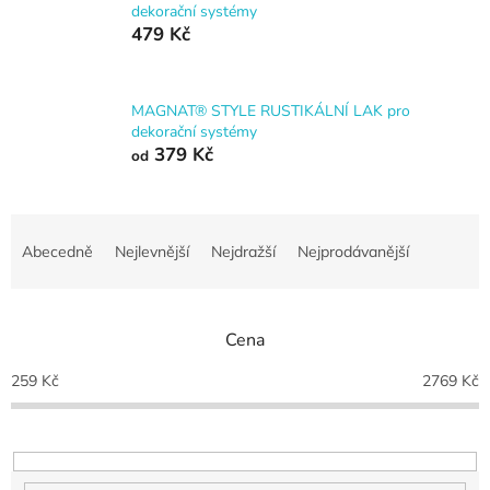
dekorační systémy
479 Kč
MAGNAT® STYLE RUSTIKÁLNÍ LAK pro
dekorační systémy
379 Kč
od
Ř
a
Abecedně
Nejlevnější
Nejdražší
Nejprodávanější
z
e
n
Cena
í
p
259
Kč
2769
Kč
r
o
d
u
k