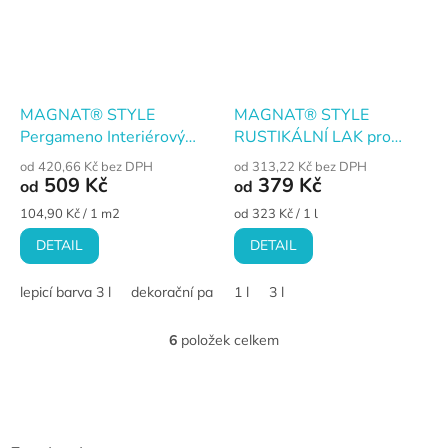
MAGNAT® STYLE
MAGNAT® STYLE
Pergameno Interiérový
RUSTIKÁLNÍ LAK pro
dekorační systém
dekorační systémy
od 420,66 Kč bez DPH
od 313,22 Kč bez DPH
509 Kč
379 Kč
od
od
Měrná
Měrná
104,90 Kč / 1 m2
od 323 Kč / 1 l
cena:
cena:
DETAIL
DETAIL
lepicí barva 3 l
dekorační papír 10 x 1 m
1 l
3 l
komplet na 10 m2
6
položek celkem
O
v
l
Z
á
á
d
p
a