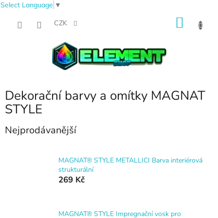
Select Language
▼
Přejít
NÁKU
na
CZK
obsah
KOŠÍK
Dekorační barvy a omítky MAGNAT
STYLE
Nejprodávanější
MAGNAT® STYLE METALLICI Barva interiérová
strukturální
269 Kč
MAGNAT® STYLE Impregnační vosk pro