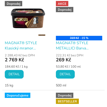
Doprodej
AKCE
Doprodej
319 Kč
–15 %
MAGNAT® STYLE
MAGNAT® STYLE
Klasický mramor
METALLICI Barva
Interiérová dekorační
interiérová strukturální
2 288,43 Kč bez DPH
222,31 Kč bez DPH
stěrka
2 769 Kč
269 Kč
Měrná
Měrná
184,60 Kč / 1 kg
53,80 Kč / 100 ml
cena:
cena:
DETAIL
DETAIL
15 kg
500 ml
Doporučujeme
Doprodej
BESTSELLER