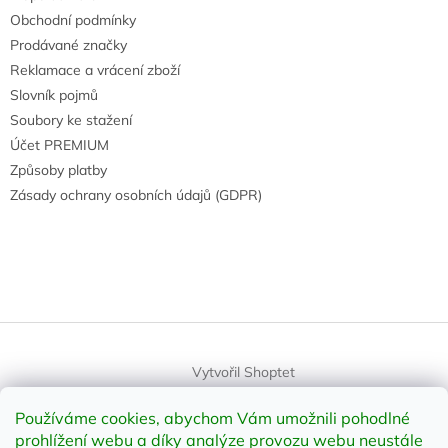
Obchodní podmínky
Prodávané značky
Reklamace a vrácení zboží
Slovník pojmů
Soubory ke stažení
Účet PREMIUM
Způsoby platby
Zásady ochrany osobních údajů (GDPR)
Vytvořil Shoptet
Používáme cookies, abychom Vám umožnili pohodlné
Copyright 2026
element-shop.cz
. Všechna práva vyhrazena.
prohlížení webu a díky analýze provozu webu neustále