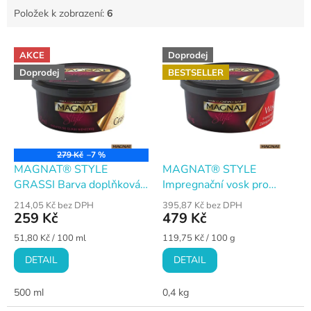
Položek k zobrazení:
6
V
AKCE
Doprodej
ý
Doprodej
BESTSELLER
p
i
s
p
r
o
279 Kč
–7 %
d
MAGNAT® STYLE
MAGNAT® STYLE
u
GRASSI Barva doplňková
Impregnační vosk pro
k
do benátské hlinky
dekorační systémy
214,05 Kč bez DPH
395,87 Kč bez DPH
t
259 Kč
479 Kč
ů
Měrná
Měrná
51,80 Kč / 100 ml
119,75 Kč / 100 g
cena:
cena:
DETAIL
DETAIL
500 ml
0,4 kg