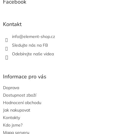
a
Facebook
c
t
í
í
p
r
Kontakt
v
k
info
@
element-shop.cz
y
v
Sledujte nás na FB
ý
Odebírejte naše videa
p
i
s
u
Informace pro vás
Doprava
Dostupnost zboží
Hodnocení obchodu
Jak nakupovat
Kontakty
Kdo jsme?
Mapa serveru