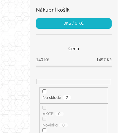
Nákupní košík
0
KS /
0 KČ
Cena
140
Kč
1497
Kč
Na skladě
7
AKCE
0
Novinka
0