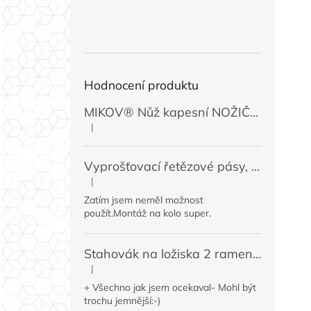
Hodnocení produktu
MIKOV® Nůž kapesní NOŽIČKA 131-NZn-1 zavírací, 74 mm
|
Hodnocení produktu je 5 z 5 hvězdiček.
Vyprošťovací řetězové pásy, 2 ks
|
Hodnocení produktu je 5 z 5 hvězdiček.
Zatím jsem neměl možnost
použít.Montáž na kolo super.
Stahovák na ložiska 2 ramenný MINI 50 / 60 mm
|
Hodnocení produktu je 4 z 5 hvězdiček.
+ Všechno jak jsem ocekaval- Mohl být
trochu jemnější:-)