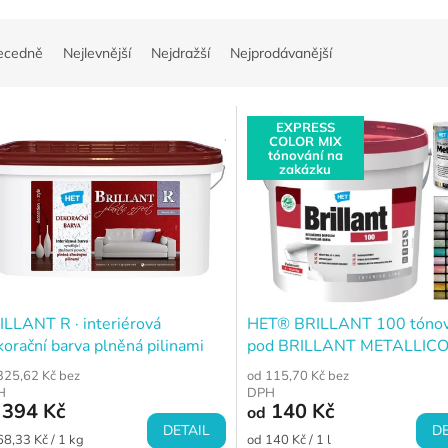
ecedně
Nejlevnější
Nejdražší
Nejprodávanější
EXPRESS
COLOR MIX
tónování na
zakázku
ILLANT R · interiérová
HET® BRILLANT 100 tóno
orační barva plněná pilinami
pod BRILLANT METALLIC
325,62 Kč bez
od 115,70 Kč bez
H
DPH
394 Kč
140 Kč
od
DETAIL
DE
ná
Měrná
68,33 Kč / 1 kg
od 140 Kč / 1 l