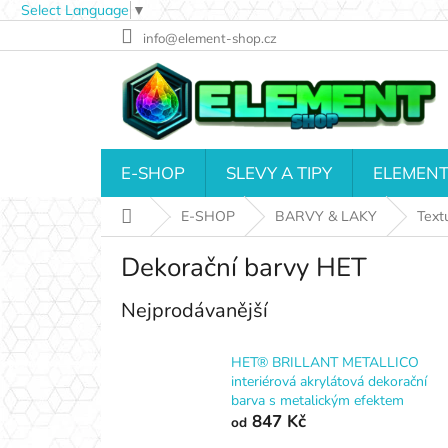
Select Language
▼
Přejít
info@element-shop.cz
na
obsah
E-SHOP
SLEVY A TIPY
ELEMENT
Domů
E-SHOP
BARVY & LAKY
Text
Dekorační barvy HET
Nejprodávanější
HET® BRILLANT METALLICO
interiérová akrylátová dekorační
barva s metalickým efektem
847 Kč
od