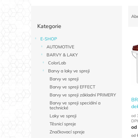
P
Ř
o
a
Ab
Přeskočit
s
z
Kategorie
kategorie
t
e
r
n
E-SHOP
V
a
í
AUTOMOTIVE
ý
n
p
p
n
BARVY & LAKY
r
i
í
o
ColorLab
s
p
d
Barvy a laky ve spreji
p
a
u
Barvy ve spreji
r
n
k
Barvy ve spreji EFFECT
o
e
t
d
Barvy ve spreji základní PRIMERY
l
ů
BR
u
Barvy ve spreji speciální a
dek
technické
k
t
od 
Laky ve spreji
DP
ů
Těsnicí spreje
od
Značkovací spreje
Měr
od 