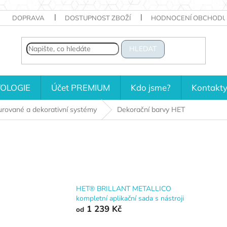
DOPRAVA
DOSTUPNOST ZBOŽÍ
HODNOCENÍ OBCHODU
HLEDAT
OLOGIE
Účet PREMIUM
Kdo jsme?
Kontakt
urované a dekorativní systémy
Dekorační barvy HET
HET® BRILLANT METALLICO
kompletní aplikační sada s nástroji
1 239 Kč
od