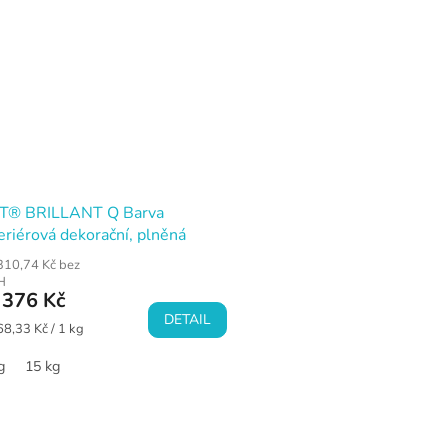
T® BRILLANT Q Barva
eriérová dekorační, plněná
kem, bílá
310,74 Kč bez
H
376 Kč
DETAIL
ná
68,33 Kč / 1 kg
a:
g
15 kg
O
v