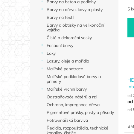
Barvy na beton a podlahy
cen
5 k
Barvy na dřevo, kovy a plasty
Barvy na textil
Barvy a obtisky na velikonoční
vajíčka
Čisté a dekorační vosky
Fasádní barvy
Laky
Lazury, oleje a mořidla
Malířské penetrace
Malířské podkladové barvy a
HE
primery
int
Malířské vrchní barvy
ba
od 
Odstraňovače nátěrů a rzi
od
Ochrana, impregnace dřeva
Měr
od 
Pigmentové prášky, pasty a přísady
cen
Potravinářská barviva
BM 
Ředidla, rozpouštědla, technické
kapaliny, čističe