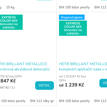
a:
cena:
g
15 kg
BM 100 báze pearly
BM 112 
EXPRESS
Doporučujeme
COLOR MIX
EXPRESS
tónování na
COLOR MIX
zakázku
tónování na
zakázku
T® BRILLANT METALLICO
HET® BRILLANT METALLI
eriérová akrylátová dekorační
kompletní aplikační sada s n
rva s metalickým efektem
700 Kč bez DPH
od 1 023,97 Kč bez
847 Kč
DPH
DE
1 239 Kč
od
DETAIL
ná
847 Kč / 1 l
a:
100 báze pearly
BM 112 silky gray
BM 100 báze pearly
BM 122 aluminium gray
BM 112 
BM