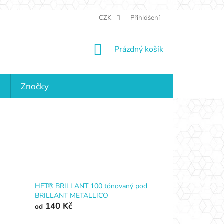
JAK NAKUPOVAT
KONTAKTY
CZK
Přihlášení
KDO JSME?
MAPA 
NÁKUPNÍ
Prázdný košík
KOŠÍK
y
Značky
HET® BRILLANT 100 tónovaný pod
BRILLANT METALLICO
140 Kč
od