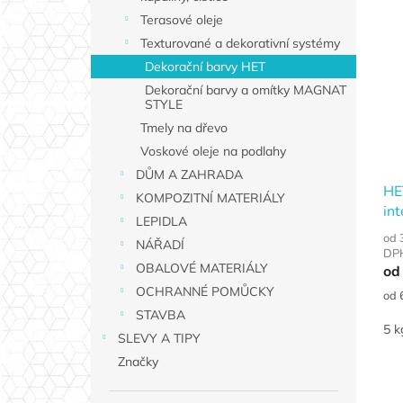
Terasové oleje
Texturované a dekorativní systémy
Dekorační barvy HET
Dekorační barvy a omítky MAGNAT
STYLE
Tmely na dřevo
Voskové oleje na podlahy
DŮM A ZAHRADA
HE
KOMPOZITNÍ MATERIÁLY
int
LEPIDLA
pís
od 
NÁŘADÍ
DP
OBALOVÉ MATERIÁLY
od
OCHRANNÉ POMŮCKY
Měr
od 
cen
STAVBA
5 k
SLEVY A TIPY
Značky