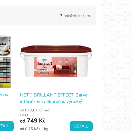
7
položek celkem
vaný
HET® BRILLANT EFFECT Barva
O
interiérová dekorační, výrazný
vzhledový efekt, bílá
od 619,01 Kč bez
DPH
749 Kč
od
TAIL
DETAIL
Měrná
od 0,75 Kč / 1 kg