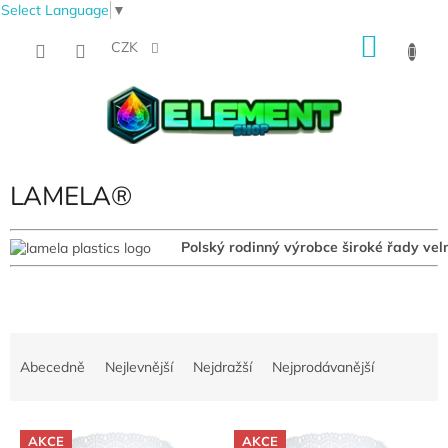
Select Language
▼
Přejít
NÁKU
na
CZK
obsah
KOŠÍK
LAMELA®
Polský rodinný výrobce široké řady velm
Ř
a
Abecedně
Nejlevnější
Nejdražší
Nejprodávanější
z
e
V
n
AKCE
AKCE