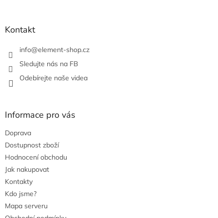
t
í
í
p
r
Kontakt
v
k
info
@
element-shop.cz
y
v
Sledujte nás na FB
ý
Odebírejte naše videa
p
i
s
u
Informace pro vás
Doprava
Dostupnost zboží
Hodnocení obchodu
Jak nakupovat
Kontakty
Kdo jsme?
Mapa serveru
Obchodní podmínky