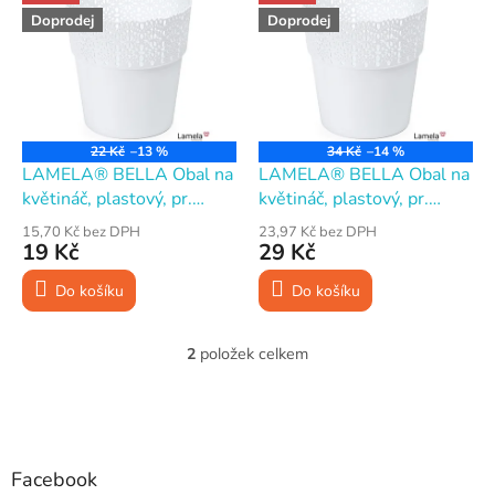
ý
í
Doprodej
Doprodej
p
p
i
r
s
o
p
d
r
u
o
k
22 Kč
–13 %
34 Kč
–14 %
d
t
LAMELA® BELLA Obal na
LAMELA® BELLA Obal na
u
ů
květináč, plastový, pr.
květináč, plastový, pr.
k
12×12 cm, bílý
15×15 cm, bílý
15,70 Kč bez DPH
23,97 Kč bez DPH
t
19 Kč
29 Kč
ů
Do košíku
Do košíku
2
položek celkem
O
v
l
Z
á
á
d
p
a
a
Facebook
c