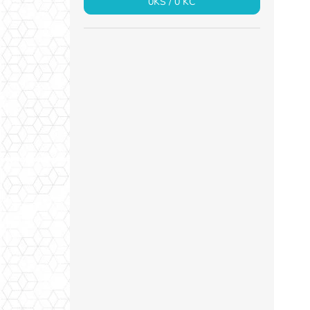
0
KS /
0 KČ