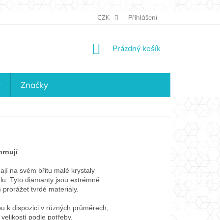
JAK NAKUPOVAT
KONTAKTY
CZK
Přihlášení
KDO JSME?
MAPA 
NÁKUPNÍ
Prázdný košík
KOŠÍK
y
Značky
hrnují
:
ají na svém břitu malé krystaly
lu. Tyto diamanty jsou extrémně
prorážet tvrdé materiály.
ou k dispozici v různých průměrech,
velikostí podle potřeby.