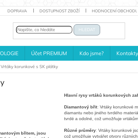
DOPRAVA
DOSTUPNOST ZBOŽÍ
HODNOCENÍ OBCHODU
HLEDAT
OLOGIE
Účet PREMIUM
Kdo jsme?
Kontakt
Vrtáky korunkové s SK plátky
ky
Hlavní rysy vrtáků korunkových za
Diamantový břit
: Vrtáky korunkové m
diamantu nebo jiného tvrdého materiá
tvrdé a odolné, což umožňuje vrtákům 
Různé průměry
: Vrtáky korunkové js
mantovým břitem, jsou
což umožňuje vytvářet otvory různých 