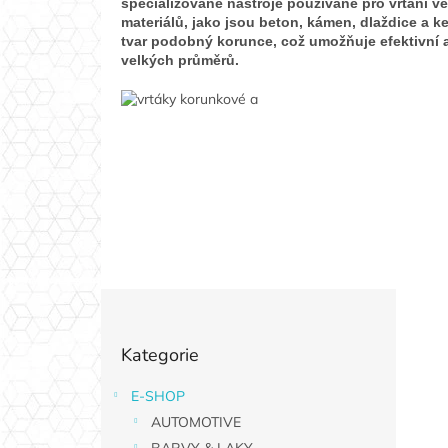
specializované nástroje používané pro vrtání v
materiálů, jako jsou beton, kámen, dlaždice a ke
tvar podobný korunce, což umožňuje efektivní a
velkých průměrů.
P
o
Přeskočit
s
Kategorie
kategorie
t
r
E-SHOP
a
AUTOMOTIVE
n
BARVY & LAKY