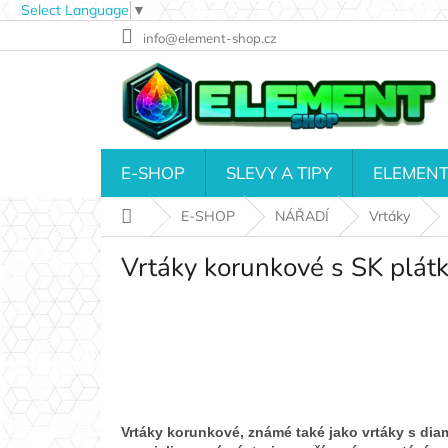
Select Language
▼
Přejít
info@element-shop.cz
na
obsah
E-SHOP
SLEVY A TIPY
ELEMENT
Domů
E-SHOP
NÁŘADÍ
Vrtáky
Vrtáky korunkové s SK plát
Vrtáky korunkové, známé také jako vrtáky s dia