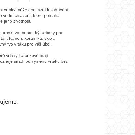
ými vrtáky může docházet k zahřívání.
ro vodní chlazení, které pomáhá
e jeho životnost.
y korunkové mohou být určeny pro
beton, kámen, keramika, sklo a
ný typ vrtáku pro váš úkol.
eré vrtáky korunkové mají
možňuje snadnou výměnu vrtáku bez
vujeme.