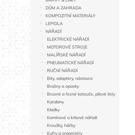
n
í
DŮM A ZAHRADA
p
KOMPOZITNÍ MATERIÁLY
a
LEPIDLA
n
NÁŘADÍ
e
ELEKTRICKÉ NÁŘADÍ
l
MOTOROVÉ STROJE
MALÍŘSKÉ NÁŘADÍ
PNEUMATICKÉ NÁŘADÍ
RUČNÍ NÁŘADÍ
Bity, adaptéry, nástavce
Brašny a opasky
Brusné a řezné kotouče, pilové listy
Karabiny
Kladky
Komínové a krbové nářadí
Kroužky, háčky
Kufry a organizéry