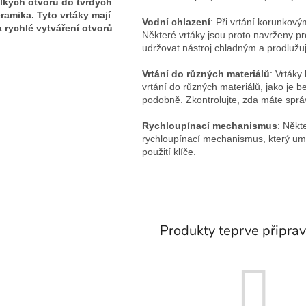
elkých otvorů do tvrdých
ramika. Tyto vrtáky mají
Vodní chlazení
: Při vrtání korunkov
 rychlé vytváření otvorů
Některé vrtáky jsou proto navrženy p
udržovat nástroj chladným a prodlužuj
Vrtání do různých materiálů
: Vrták
vrtání do různých materiálů, jako je 
podobně. Zkontrolujte, zda máte správ
Rychloupínací mechanismus
: Někt
rychloupínací mechanismus, který u
použití klíče.
Produkty teprve připra