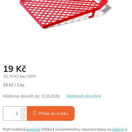
19 Kč
15,70 Kč bez DPH
Měrná
19 Kč / 1 ks
cena:
Můžeme doručit do:
11.8.2026
Možnosti doručení
Přidat do košíku
Profi malířská
plastová
mřížka k rovnoměrnému nanesení barvy na
váleček
a