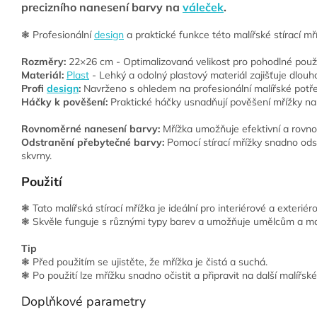
precizního nanesení barvy na
váleček
.
❃ Profesionální
design
a praktické funkce této malířské stírací 
Rozměry:
22×26
cm - Optimalizovaná velikost pro pohodlné použí
Materiál:
Plast
- Lehký a odolný plastový materiál zajišťuje dlou
Profi
design
:
Navrženo s ohledem na profesionální malířské pot
Háčky k pověšení:
Praktické háčky usnadňují pověšení mřížky na k
Rovnoměrné nanesení barvy:
Mřížka umožňuje efektivní a rovno
Odstranění přebytečné barvy:
Pomocí stírací mřížky snadno ods
skvrny.
Použití
❃ Tato malířská stírací mřížka je ideální pro interiérové a exteriér
❃ Skvěle funguje s různými typy barev a umožňuje umělcům a ma
Tip
❃ Před použitím se ujistěte, že mřížka je čistá a suchá.
❃ Po použití lze mřížku snadno očistit a připravit na další malířské
Doplňkové parametry