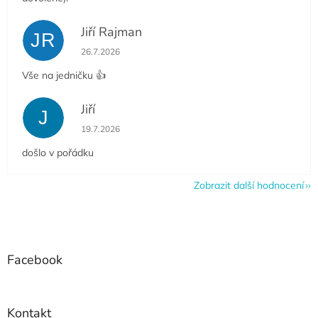
Jiří Rajman
JR
Hodnocení obchodu je 5 z 5 hvězdiček.
26.7.2026
Vše na jedničku 👍
Jiří
J
Hodnocení obchodu je 5 z 5 hvězdiček.
19.7.2026
došlo v pořádku
Zobrazit další hodnocení
Z
á
p
a
Facebook
t
í
Kontakt