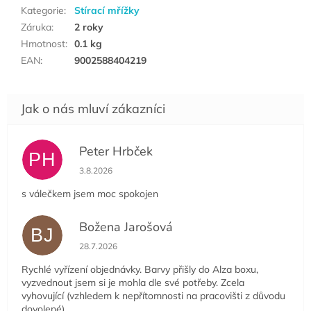
Kategorie
:
Stírací mřížky
Záruka
:
2 roky
Hmotnost
:
0.1 kg
EAN
:
9002588404219
Peter Hrbček
PH
Hodnocení obchodu je 5 z 5 hvězdiček.
3.8.2026
s válečkem jsem moc spokojen
Božena Jarošová
BJ
Hodnocení obchodu je 5 z 5 hvězdiček.
28.7.2026
Rychlé vyřízení objednávky. Barvy přišly do Alza boxu,
vyzvednout jsem si je mohla dle své potřeby. Zcela
vyhovující (vzhledem k nepřítomnosti na pracovišti z důvodu
dovolené).