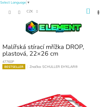
Select Language
▼
Přejít
NÁKU
na
CZK
obsah
KOŠÍK
Malířská stírací mřížka DROP,
plastová, 22×26 cm
47760P
Značka:
SCHULLER EH'KLAR®
BESTSELLER