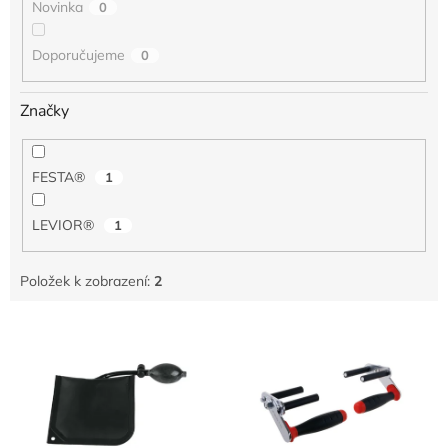
Novinka
0
Doporučujeme
0
Značky
FESTA®
1
LEVIOR®
1
Položek k zobrazení:
2
V
ý
p
i
s
p