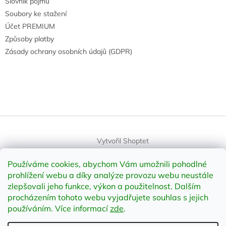
Slovník pojmů
Soubory ke stažení
Účet PREMIUM
Způsoby platby
Zásady ochrany osobních údajů (GDPR)
Vytvořil Shoptet
Používáme cookies, abychom Vám umožnili pohodlné
Copyright 2026
element-shop.cz
. Všechna práva vyhrazena.
prohlížení webu a díky analýze provozu webu neustále
Upravit nastavení cookies
zlepšovali jeho funkce, výkon a použitelnost
.
Dalším
procházením tohoto webu vyjadřujete souhlas s jejich
používáním. Více informací
zde
.
Odstoupit od smlouvy