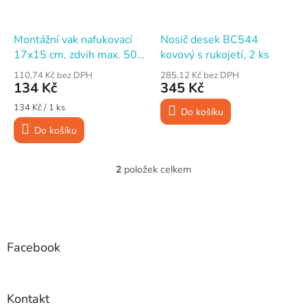
r
o
d
Montážní vak nafukovací
Nosič desek BC544
u
17x15 cm, zdvih max. 50
kovový s rukojetí, 2 ks
k
mm / 135 kg
110,74 Kč bez DPH
285,12 Kč bez DPH
t
134 Kč
345 Kč
ů
Měrná
134 Kč / 1 ks
Do košíku
cena:
Do košíku
2
položek celkem
O
v
l
Z
á
á
d
p
a
a
Facebook
c
t
í
í
p
r
Kontakt
v