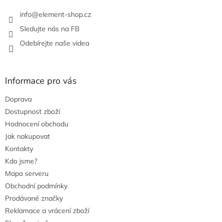
k
info
@
element-shop.cz
y
v
Sledujte nás na FB
ý
Odebírejte naše videa
p
i
s
u
Informace pro vás
Doprava
Dostupnost zboží
Hodnocení obchodu
Jak nakupovat
Kontakty
Kdo jsme?
Mapa serveru
Obchodní podmínky
Prodávané značky
Reklamace a vrácení zboží