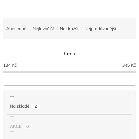
Ř
a
Abecedně
Nejlevnější
Nejdražší
Nejprodávanější
z
e
n
Cena
í
p
134
Kč
345
Kč
r
o
d
u
k
t
Na skladě
2
ů
AKCE
0