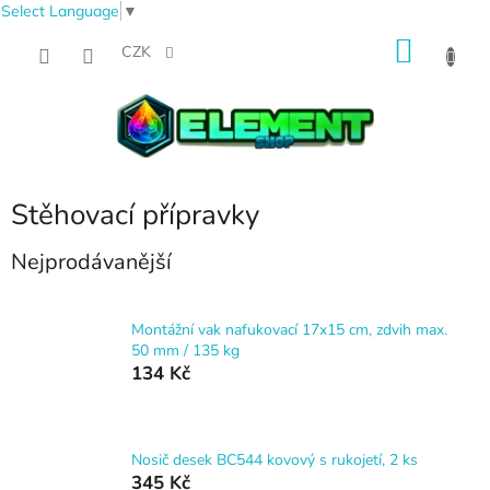
Select Language
▼
Přejít
NÁKU
na
CZK
obsah
KOŠÍK
Stěhovací přípravky
Nejprodávanější
Montážní vak nafukovací 17x15 cm, zdvih max.
50 mm / 135 kg
134 Kč
Nosič desek BC544 kovový s rukojetí, 2 ks
345 Kč