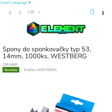
Select Language
▼
Přejít
NÁKU
na
CZK
obsah
KOŠÍK
Spony do sponkovačky typ 53,
14mm, 1000ks, WESTBERG
23914BR
Značka:
WESTBERG
Novinka