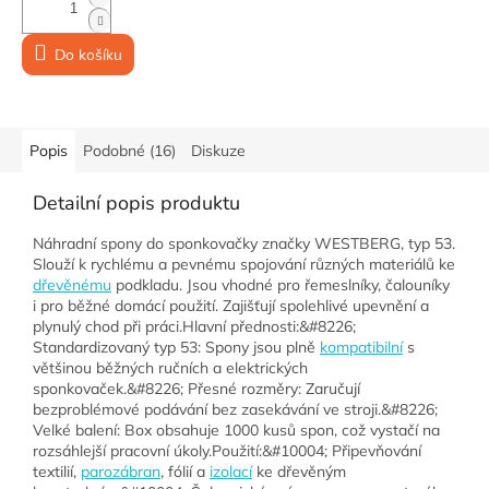
Do košíku
Popis
Podobné (16)
Diskuze
Detailní popis produktu
Náhradní spony do sponkovačky značky WESTBERG, typ 53.
Slouží k rychlému a pevnému spojování různých materiálů ke
dřevěnému
podkladu. Jsou vhodné pro řemeslníky, čalouníky
i pro běžné domácí použití. Zajišťují spolehlivé upevnění a
plynulý chod při práci.Hlavní přednosti:&#8226;
Standardizovaný typ 53: Spony jsou plně
kompatibilní
s
většinou běžných ručních a elektrických
sponkovaček.&#8226; Přesné rozměry: Zaručují
bezproblémové podávání bez zasekávání ve stroji.&#8226;
Velké balení: Box obsahuje 1000 kusů spon, což vystačí na
rozsáhlejší pracovní úkoly.Použití:&#10004; Připevňování
textilií,
parozábran
, fólií a
izolací
ke dřevěným