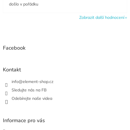
došlo v pořádku
Zobrazit další hodnocení
Z
á
p
a
Facebook
t
í
Kontakt
info
@
element-shop.cz
Sledujte nás na FB
Odebírejte naše videa
Informace pro vás