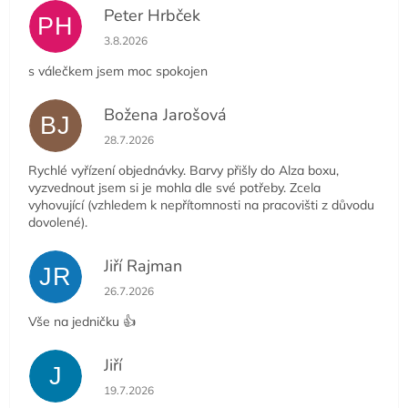
Peter Hrbček
PH
Hodnocení obchodu je 5 z 5 hvězdiček.
3.8.2026
s válečkem jsem moc spokojen
Božena Jarošová
BJ
Hodnocení obchodu je 5 z 5 hvězdiček.
28.7.2026
Rychlé vyřízení objednávky. Barvy přišly do Alza boxu,
vyzvednout jsem si je mohla dle své potřeby. Zcela
vyhovující (vzhledem k nepřítomnosti na pracovišti z důvodu
dovolené).
Jiří Rajman
JR
Hodnocení obchodu je 5 z 5 hvězdiček.
26.7.2026
Vše na jedničku 👍
Jiří
J
Hodnocení obchodu je 5 z 5 hvězdiček.
19.7.2026