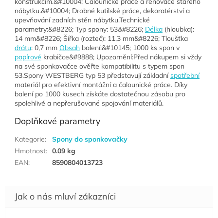
konstrukcím.&#10004; Čalounické práce a renovace starého
nábytku.&#10004; Drobné kutilské práce, dekoratérství a
upevňování zadních stěn nábytku.Technické
parametry:&#8226; Typ spony: 53&#8226;
Délka
(hloubka):
14 mm&#8226; Šířka (rozteč): 11,3 mm&#8226; Tloušťka
drátu
: 0,7 mm
Obsah
balení:&#10145; 1000 ks spon v
papírové
krabičce&#9888; Upozornění:Před nákupem si vždy
na své sponkovačce ověřte kompatibilitu s typem spon
53.Spony WESTBERG typ 53 představují základní
spotřební
materiál pro efektivní montážní a čalounické práce. Díky
balení po 1000 kusech získáte dostatečnou zásobu pro
spolehlivé a nepřerušované spojování materiálů.
Doplňkové parametry
Kategorie
:
Spony do sponkovačky
Hmotnost
:
0.09 kg
EAN
:
8590804013723