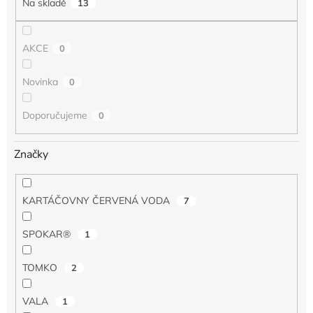
Na skladě
13
ů
AKCE
0
Novinka
0
Doporučujeme
0
Značky
KARTÁČOVNY ČERVENÁ VODA
7
SPOKAR®
1
TOMKO
2
VALA
1