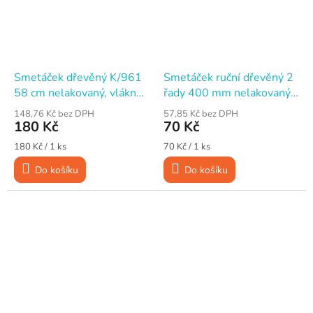
Smetáček dřevěný K/961
Smetáček ruční dřevěný 2
58 cm nelakovaný, vlákno
řady 400 mm nelakovaný,
FÍBR
vlákno směs
148,76 Kč bez DPH
57,85 Kč bez DPH
180 Kč
70 Kč
Měrná
Měrná
180 Kč / 1 ks
70 Kč / 1 ks
cena:
cena:
Do košíku
Do košíku