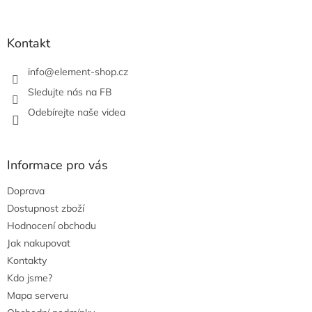
t
í
í
p
r
Kontakt
v
k
info
@
element-shop.cz
y
v
Sledujte nás na FB
ý
Odebírejte naše videa
p
i
s
u
Informace pro vás
Doprava
Dostupnost zboží
Hodnocení obchodu
Jak nakupovat
Kontakty
Kdo jsme?
Mapa serveru