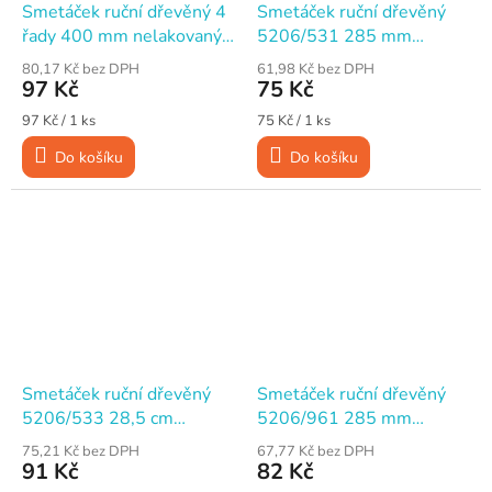
Smetáček ruční dřevěný 4
Smetáček ruční dřevěný
řady 400 mm nelakovaný,
5206/531 285 mm
vlákno směs
nelakovaný, vlákno směs
80,17 Kč bez DPH
61,98 Kč bez DPH
97 Kč
75 Kč
Měrná
Měrná
97 Kč / 1 ks
75 Kč / 1 ks
cena:
cena:
Do košíku
Do košíku
Smetáček ruční dřevěný
Smetáček ruční dřevěný
5206/533 28,5 cm
5206/961 285 mm
lakovaný, vlákno směs
nelakovaný, vlákno fíbr
75,21 Kč bez DPH
67,77 Kč bez DPH
91 Kč
82 Kč