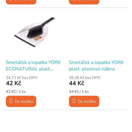
Smetáček a lopatka YORK
Smetáček a lopatka YORK
ECONATURAL plast,
plast, plastová vlákna
plastová vlákna
34,71 Kč bez DPH
36,36 Kč bez DPH
42 Kč
44 Kč
Měrná
Měrná
42 Kč / 1 ks
44 Kč / 1 ks
cena:
cena:
Do košíku
Do košíku