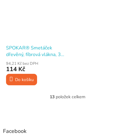
SPOKAR® Smetáček
dřevěný, fíbrová vlákna, 35
cm
94,21 Kč bez DPH
114 Kč
Do košíku
13
položek celkem
O
v
l
Z
á
á
d
p
a
a
Facebook
c