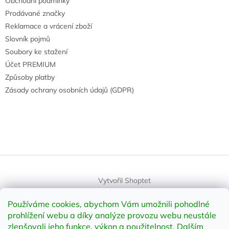
Obchodní podmínky
Prodávané značky
Reklamace a vrácení zboží
Slovník pojmů
Soubory ke stažení
Účet PREMIUM
Způsoby platby
Zásady ochrany osobních údajů (GDPR)
Vytvořil Shoptet
Používáme cookies, abychom Vám umožnili pohodlné
Copyright 2026
element-shop.cz
. Všechna práva vyhrazena.
prohlížení webu a díky analýze provozu webu neustále
Upravit nastavení cookies
zlepšovali jeho funkce, výkon a použitelnost
.
Dalším