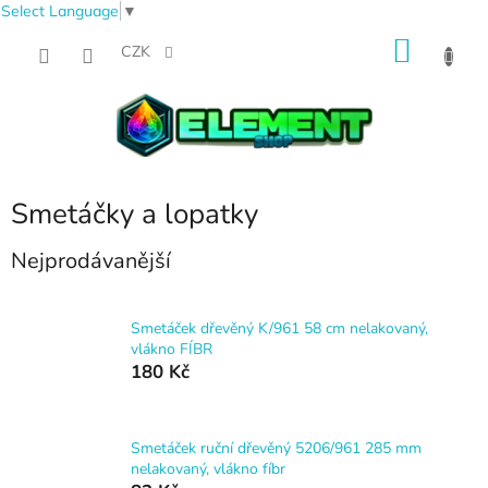
Select Language
▼
Přejít
NÁKU
na
CZK
obsah
KOŠÍK
Smetáčky a lopatky
Nejprodávanější
Smetáček dřevěný K/961 58 cm nelakovaný,
vlákno FÍBR
180 Kč
Smetáček ruční dřevěný 5206/961 285 mm
nelakovaný, vlákno fíbr