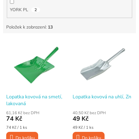
YORK PL
2
Položek k zobrazení:
13
V
ý
p
i
s
p
r
o
d
Lopatka kovová na smetí,
Lopatka kovová na uhlí, Zn
u
lakovaná
k
61,16 Kč bez DPH
40,50 Kč bez DPH
t
74 Kč
49 Kč
ů
Měrná
Měrná
74 Kč / 1 ks
49 Kč / 1 ks
cena:
cena:
Do košíku
Do košíku