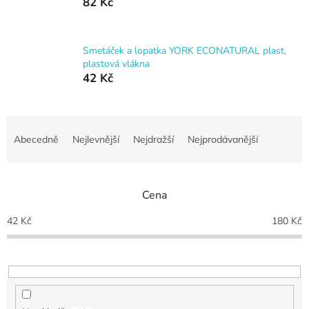
82 Kč
Smetáček a lopatka YORK ECONATURAL plast,
plastová vlákna
42 Kč
Ř
a
Abecedně
Nejlevnější
Nejdražší
Nejprodávanější
z
e
n
Cena
í
p
42
Kč
180
Kč
r
o
d
u
k
t