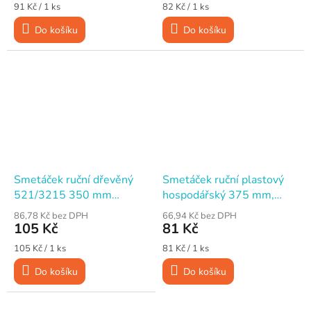
Měrná
Měrná
91 Kč / 1 ks
82 Kč / 1 ks
cena:
cena:
Do košíku
Do košíku
Smetáček ruční dřevěný
Smetáček ruční plastový
521/3215 350 mm
hospodářský 375 mm,
nelakovaný, vlákno směs
vlákno plast
86,78 Kč bez DPH
66,94 Kč bez DPH
105 Kč
81 Kč
Měrná
Měrná
105 Kč / 1 ks
81 Kč / 1 ks
cena:
cena:
Do košíku
Do košíku