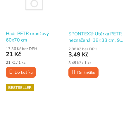
Hadr PETR oranžový
SPONTEX® Utěrka PETR
60x70 cm
neznačená, 38×38 cm, 90
g/m2, žlutá
17,36 Kč bez DPH
2,88 Kč bez DPH
21 Kč
3,49 Kč
Měrná
Měrná
21 Kč / 1 ks
3,49 Kč / 1 ks
cena:
cena:
Do košíku
Do košíku
BESTSELLER