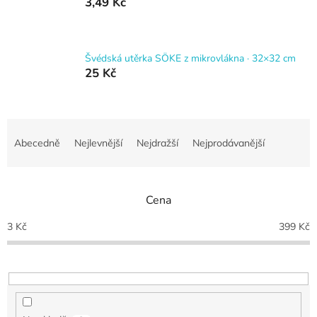
3,49 Kč
Švédská utěrka SÖKE z mikrovlákna · 32×32 cm
25 Kč
Ř
a
Abecedně
Nejlevnější
Nejdražší
Nejprodávanější
z
e
n
Cena
í
p
3
Kč
399
Kč
r
o
d
u
k
t