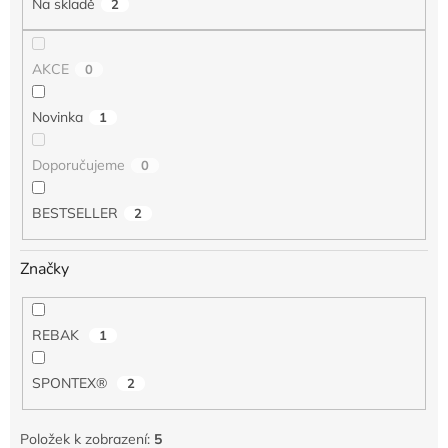
Na skladě
2
ů
AKCE
0
Novinka
1
Doporučujeme
0
BESTSELLER
2
Značky
REBAK
1
SPONTEX®
2
Položek k zobrazení:
5