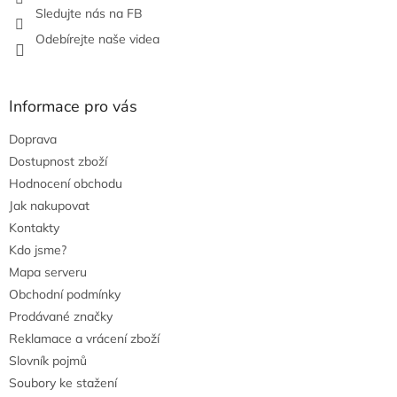
v
Sledujte nás na FB
ý
Odebírejte naše videa
p
i
s
u
Informace pro vás
Doprava
Dostupnost zboží
Hodnocení obchodu
Jak nakupovat
Kontakty
Kdo jsme?
Mapa serveru
Obchodní podmínky
Prodávané značky
Reklamace a vrácení zboží
Slovník pojmů
Soubory ke stažení