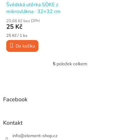
Švédská utěrka SÖKE z
mikrovlákna · 32×32 cm
20,66 Kč bez DPH
25 Kč
Měrná
25 Kč / 1 ks
cena:
Do košíku
5
položek celkem
O
v
l
Z
á
á
d
p
a
a
Facebook
c
t
í
í
p
r
Kontakt
v
k
info
@
element-shop.cz
y