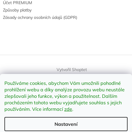
Účet PREMIUM
Způsoby platby
Zásady ochrany osobních údajů (GDPR)
Vytvořil Shoptet
Používáme cookies, abychom Vám umožnili pohodlné
Copyright 2026
element-shop.cz
. Všechna práva vyhrazena.
prohlížení webu a díky analýze provozu webu neustále
Upravit nastavení cookies
zlepšovali jeho funkce, výkon a použitelnost
.
Dalším
procházením tohoto webu vyjadřujete souhlas s jejich
používáním. Více informací
zde
.
Odstoupit od smlouvy
Nastavení
;