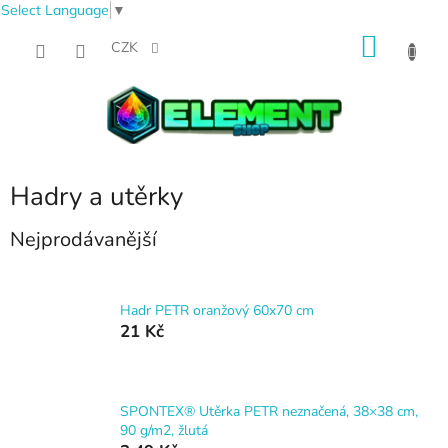
Select Language
▼
Přejít
NÁKU
na
CZK
obsah
KOŠÍK
Hadry a utěrky
Nejprodávanější
Hadr PETR oranžový 60x70 cm
21 Kč
SPONTEX® Utěrka PETR neznačená, 38×38 cm,
90 g/m2, žlutá