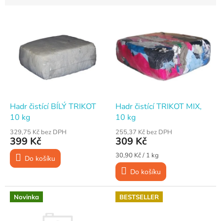
V
ý
p
i
s
p
r
o
d
Hadr čistící BÍLÝ TRIKOT
Hadr čistící TRIKOT MIX,
u
10 kg
10 kg
k
329,75 Kč bez DPH
255,37 Kč bez DPH
t
399 Kč
309 Kč
ů
Měrná
30,90 Kč / 1 kg
Do košíku
cena:
Do košíku
Novinka
BESTSELLER