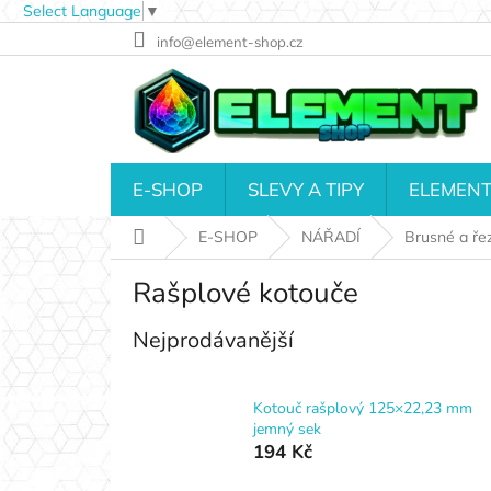
Select Language
▼
Přejít
info@element-shop.cz
na
obsah
E-SHOP
SLEVY A TIPY
ELEMENT
Domů
E-SHOP
NÁŘADÍ
Brusné a řez
Rašplové kotouče
Nejprodávanější
Kotouč rašplový 125×22,23 mm
jemný sek
194 Kč