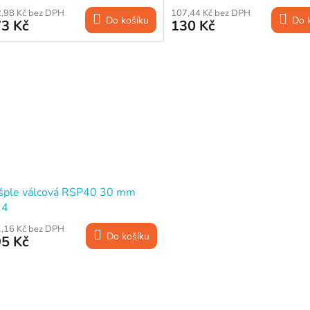
,98 Kč bez DPH
107,44 Kč bez DPH
Do košíku
Do 
3 Kč
130 Kč
šple válcová RSP40 30 mm
14
,16 Kč bez DPH
Do košíku
5 Kč
O
v
l