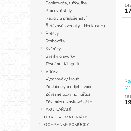
Popisovače, tužky, fixy
142
17
Pracovní stoly
Regály a příslušenství
Řetězové zvedáky - kladkostroje
Řetězy
Stahováky
Svěráky
Svěrky a svorky
Těsnění - Klingerit
Vrtáky
Vytahováky šroubů
Ra
Záhlubníky a odjehlovače
M
Závěsné boxy na nářadí
161
19
Závitníky a závitová očka
AKU NÁŘADÍ
OBALOVÉ MATERIÁLY
OCHRANNÉ POMŮCKY