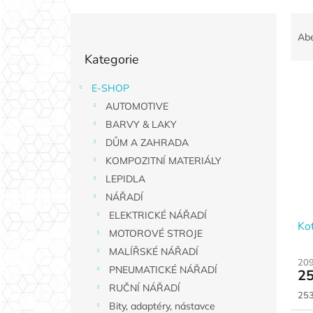
P
Ř
o
a
Ab
Přeskočit
s
z
Kategorie
kategorie
t
e
r
n
E-SHOP
V
a
í
AUTOMOTIVE
ý
n
p
p
n
BARVY & LAKY
r
i
í
o
DŮM A ZAHRADA
s
p
d
KOMPOZITNÍ MATERIÁLY
p
a
u
LEPIDLA
r
n
k
NÁŘADÍ
o
e
t
d
ELEKTRICKÉ NÁŘADÍ
l
ů
Ko
u
MOTOROVÉ STROJE
k
MALÍŘSKÉ NÁŘADÍ
t
209
PNEUMATICKÉ NÁŘADÍ
25
ů
RUČNÍ NÁŘADÍ
Měr
253
Bity, adaptéry, nástavce
cen