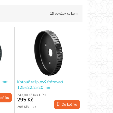
13
položek celkem
23 mm
Kotouč rašplový frézovací
125×22,2×20 mm
243,80 Kč bez DPH
košíku
295 Kč
Do košíku
Měrná
295 Kč / 1 ks
cena: