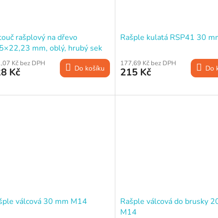
touč rašplový na dřevo
Rašple kulatá RSP41 30 
5×22,23 mm, oblý, hrubý sek
,07 Kč bez DPH
177,69 Kč bez DPH
Do košíku
Do 
8 Kč
215 Kč
šple válcová 30 mm M14
Rašple válcová do brusky 
M14