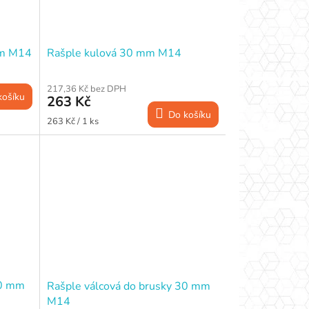
mm M14
Rašple kulová 30 mm M14
217,36 Kč bez DPH
košíku
263 Kč
Do košíku
Měrná
263 Kč / 1 ks
cena:
20 mm
Rašple válcová do brusky 30 mm
M14