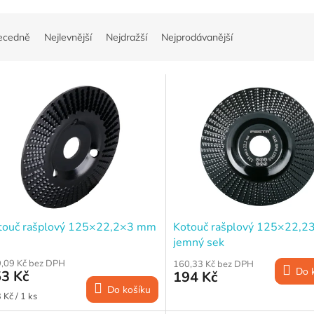
ecedně
Nejlevnější
Nejdražší
Nejprodávanější
touč rašplový 125×22,2×3 mm
Kotouč rašplový 125×22,
jemný sek
,09 Kč bez DPH
160,33 Kč bez DPH
Do 
3 Kč
194 Kč
Do košíku
ná
 Kč / 1 ks
a: