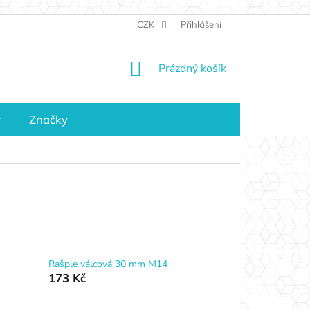
JAK NAKUPOVAT
KONTAKTY
CZK
Přihlášení
KDO JSME?
MAPA 
NÁKUPNÍ
Prázdný košík
KOŠÍK
y
Značky
Rašple válcová 30 mm M14
173 Kč