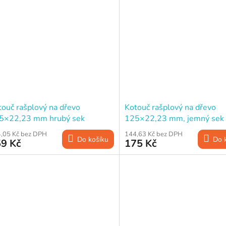
touč rašplový na dřevo
Kotouč rašplový na dřevo
5×22,23 mm hrubý sek
125×22,23 mm, jemný sek
,05 Kč bez DPH
144,63 Kč bez DPH
Do košíku
Do 
9 Kč
175 Kč