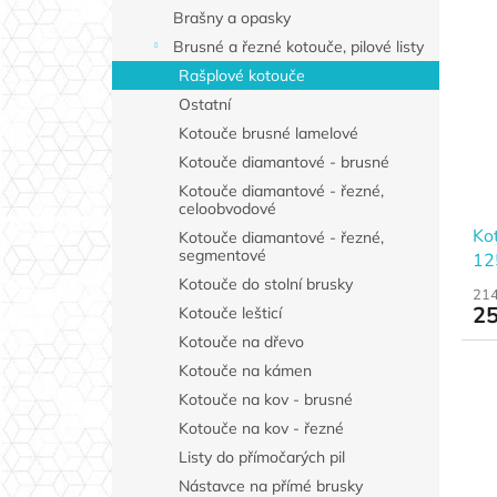
Brašny a opasky
Brusné a řezné kotouče, pilové listy
Rašplové kotouče
Ostatní
Kotouče brusné lamelové
Kotouče diamantové - brusné
Kotouče diamantové - řezné,
celoobvodové
Ko
Kotouče diamantové - řezné,
segmentové
12
Kotouče do stolní brusky
214
25
Kotouče lešticí
Kotouče na dřevo
Kotouče na kámen
Kotouče na kov - brusné
Kotouče na kov - řezné
Listy do přímočarých pil
Nástavce na přímé brusky