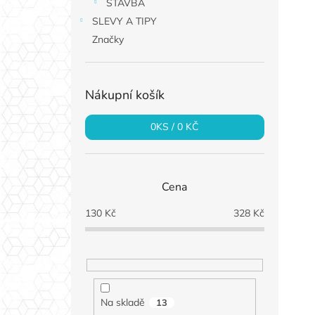
STAVBA
SLEVY A TIPY
Značky
Nákupní košík
0
KS /
0 KČ
Cena
130
Kč
328
Kč
Na skladě
13