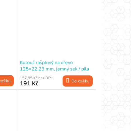
Kotouč rašplový na dřevo
125×22,23 mm, jemný sek / pila
157,85 Kč bez DPH
košíku
Do košíku
191 Kč