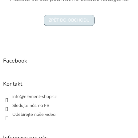
ZPĚT DO OBCHODU
Z
á
p
a
Facebook
t
í
Kontakt
info
@
element-shop.cz
Sledujte nás na FB
Odebírejte naše videa
Informace pro vás