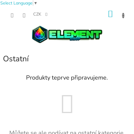
Select Language
▼
Přejít
NÁKU
na
CZK
obsah
KOŠÍK
Ostatní
Produkty teprve připravujeme.
Můžete se ale podívat na ostatní kategorie.