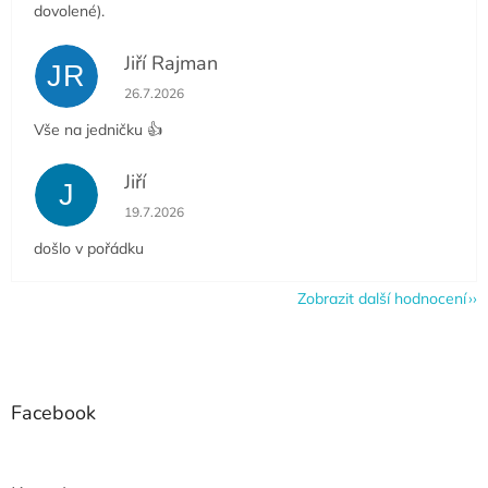
dovolené).
Jiří Rajman
JR
Hodnocení obchodu je 5 z 5 hvězdiček.
26.7.2026
Vše na jedničku 👍
Jiří
J
Hodnocení obchodu je 5 z 5 hvězdiček.
19.7.2026
došlo v pořádku
Zobrazit další hodnocení
Z
á
p
a
Facebook
t
í