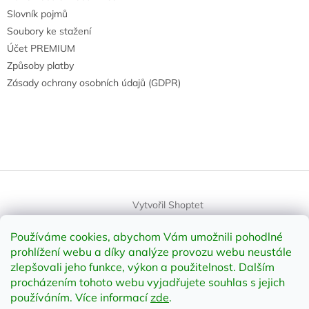
Slovník pojmů
Soubory ke stažení
Účet PREMIUM
Způsoby platby
Zásady ochrany osobních údajů (GDPR)
Vytvořil Shoptet
Používáme cookies, abychom Vám umožnili pohodlné
Copyright 2026
element-shop.cz
. Všechna práva vyhrazena.
prohlížení webu a díky analýze provozu webu neustále
Upravit nastavení cookies
zlepšovali jeho funkce, výkon a použitelnost
.
Dalším
procházením tohoto webu vyjadřujete souhlas s jejich
používáním. Více informací
zde
.