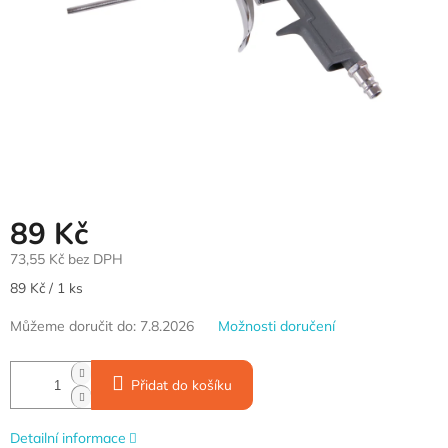
89 Kč
73,55 Kč bez DPH
Měrná
89 Kč / 1 ks
cena:
Můžeme doručit do:
7.8.2026
Možnosti doručení
Přidat do košíku
Detailní informace