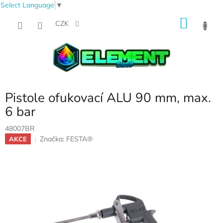
Select Language
▼
Přejít
NÁKU
na
CZK
obsah
KOŠÍK
Pistole ofukovací ALU 90 mm, max.
6 bar
48007BR
Značka:
FESTA®
AKCE