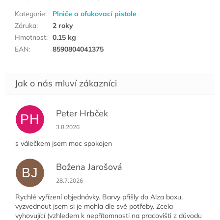
Kategorie
:
Plniče a ofukovací pistole
Záruka
:
2 roky
Hmotnost
:
0.15 kg
EAN
:
8590804041375
Peter Hrbček
PH
Hodnocení obchodu je 5 z 5 hvězdiček.
3.8.2026
s válečkem jsem moc spokojen
Božena Jarošová
BJ
Hodnocení obchodu je 5 z 5 hvězdiček.
28.7.2026
Rychlé vyřízení objednávky. Barvy přišly do Alza boxu,
vyzvednout jsem si je mohla dle své potřeby. Zcela
vyhovující (vzhledem k nepřítomnosti na pracovišti z důvodu