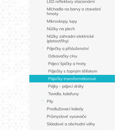
LED reflektory stacionární
Míchadla na barvy a stavební
hmoty
Mikroskopy, lupy
Nůžky na plech
Nůžky zahradní elektrické
(plotostřihy)
Páječky a příslušenství
Odsavačky cínu
Pájecí špičky a hroty
Páječky s topným tělískem
Páječky transformátorové
Pájky - pájecí dráty
Tavidla, kalafuny
Pily
Prodlužovací kabely
Průmyslové vysavače
Skladové a obchodní váhy