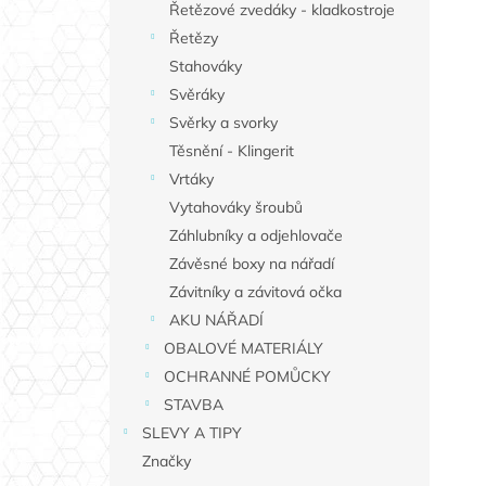
Řetězové zvedáky - kladkostroje
Řetězy
Stahováky
Svěráky
Svěrky a svorky
Těsnění - Klingerit
Vrtáky
Vytahováky šroubů
Záhlubníky a odjehlovače
Závěsné boxy na nářadí
Závitníky a závitová očka
AKU NÁŘADÍ
OBALOVÉ MATERIÁLY
OCHRANNÉ POMŮCKY
STAVBA
SLEVY A TIPY
Značky