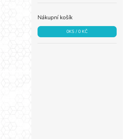
Nákupní košík
0
KS /
0 KČ