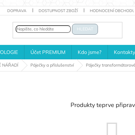
DOPRAVA
DOSTUPNOST ZBOŽÍ
HODNOCENÍ OBCHODU
HLEDAT
OLOGIE
Účet PREMIUM
Kdo jsme?
Kontakt
É NÁŘADÍ
Páječky a příslušenství
Páječky transformátorov
Produkty teprve připra