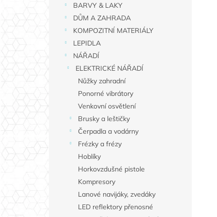
n
BARVY & LAKY
í
DŮM A ZAHRADA
p
KOMPOZITNÍ MATERIÁLY
a
LEPIDLA
n
NÁŘADÍ
e
ELEKTRICKÉ NÁŘADÍ
l
Nůžky zahradní
Ponorné vibrátory
Venkovní osvětlení
Brusky a leštičky
Čerpadla a vodárny
Frézky a frézy
Hoblíky
Horkovzdušné pistole
Kompresory
Lanové navijáky, zvedáky
LED reflektory přenosné