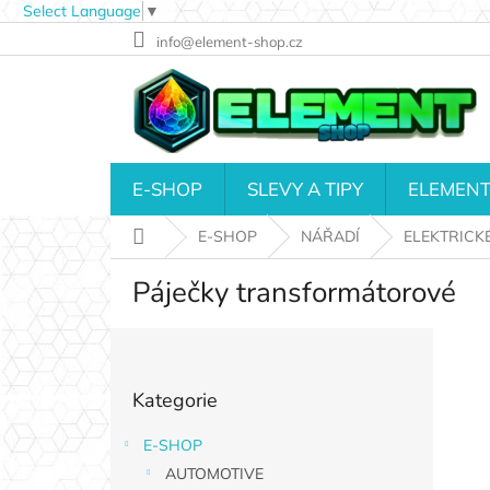
Select Language
▼
Přejít
info@element-shop.cz
na
obsah
E-SHOP
SLEVY A TIPY
ELEMENT
Domů
E-SHOP
NÁŘADÍ
ELEKTRICK
Páječky transformátorové
P
o
Přeskočit
s
Kategorie
kategorie
t
r
E-SHOP
a
AUTOMOTIVE
n