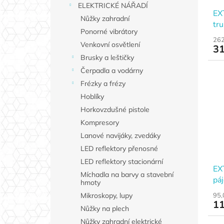
d
ELEKTRICKÉ NÁŘADÍ
l
ů
EX
u
Nůžky zahradní
tru
k
Ponorné vibrátory
mm
t
262
Venkovní osvětlení
31
ů
Brusky a leštičky
Čerpadla a vodárny
Frézky a frézy
Hoblíky
Horkovzdušné pistole
Kompresory
Lanové navijáky, zvedáky
LED reflektory přenosné
LED reflektory stacionární
EX
Míchadla na barvy a stavební
páj
hmoty
87
95,
Mikroskopy, lupy
11
Nůžky na plech
Nůžky zahradní elektrické