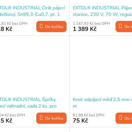
TOL® INDUSTRIAL Drát pájecí
EXTOL® INDUSTRIAL Pájec
bičkový, Sn99,3-Cu0,7, pr. 1
stanice, 230 V, 70 W, regul
, 100 g
teploty, elektronika
,81 Kč bez DPH
1 147,93 Kč bez DPH
Do košíku
Do 
8 Kč
1 389 Kč
TOL® INDUSTRIAL Špičky
Knot odpájecí měď 2,5 mm 
ecí náhradní, sada 2 ks, pro
m
94520
04 Kč bez DPH
61,98 Kč bez DPH
Do košíku
Do 
5 Kč
75 Kč