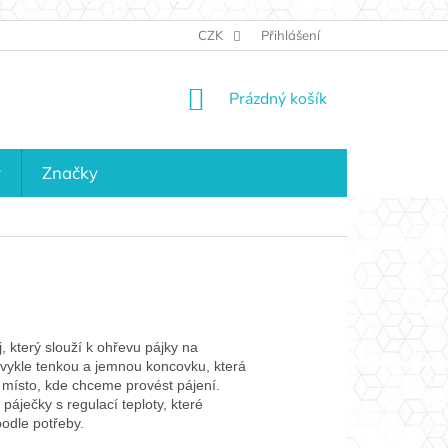
JAK NAKUPOVAT
KONTAKTY
CZK
Přihlášení
KDO JSME?
MAPA 
NÁKUPNÍ
Prázdný košík
KOŠÍK
y
Značky
j, který slouží k ohřevu pájky na
vykle tenkou a jemnou koncovku, která
 místo, kde chceme provést pájení.
 páječky s regulací teploty, které
odle potřeby.