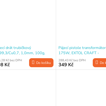
ecí drát trubičkový
Pájecí pistole transformátor
99,3/Cu0,7, 1,0mm, 100g,
175W, EXTOL CRAFT -
STA
poškozený obal
,28 Kč bez DPH
288,43 Kč bez DPH
Do košíku
Do 
8 Kč
349 Kč