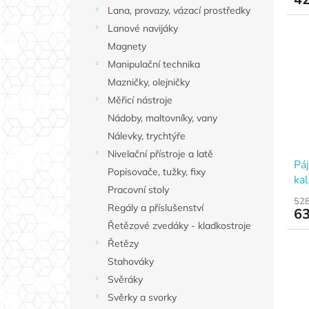
Lana, provazy, vázací prostředky
Lanové navijáky
Magnety
Manipulační technika
Mazničky, olejničky
Měřicí nástroje
Nádoby, maltovníky, vany
Nálevky, trychtýře
Nivelační přístroje a latě
Páj
Popisovače, tužky, fixy
ka
Pracovní stoly
IN
528
Regály a příslušenství
63
Řetězové zvedáky - kladkostroje
Řetězy
Stahováky
Svěráky
Svěrky a svorky