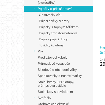
(plotostřihy)
Páječky a příslušenství
Odsavačky cínu
Pájecí špičky a hroty
Páječky s topným tělískem
Páječky transformátorové
Pájky - pájecí dráty
Tavidla, kalafuny
Páj
Pily
Sn
FE
Prodlužovací kabely
246
29
Průmyslové vysavače
Skladové a obchodní váhy
Sponkovačky a nastřelovačky
Stolní lampy, LED lampy,
průmyslová svítidla
Stolní lupy s osvětlením
Svářečky
Utahováky elektrické