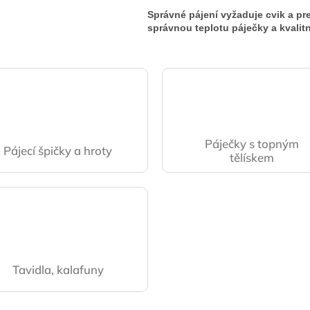
Správné pájení vyžaduje cvik a pre
správnou teplotu páječky a kvalit
Páječky s topným
Pájecí špičky a hroty
tělískem
Tavidla, kalafuny