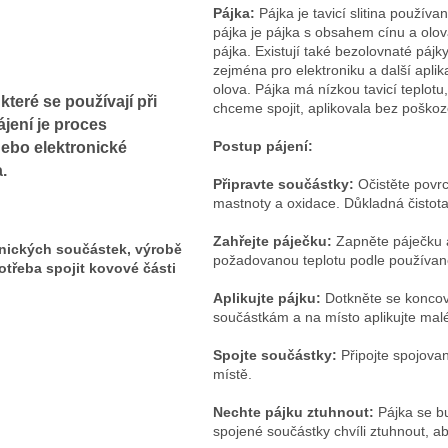
Pájka:
Pájka je tavicí slitina používa
pájka je pájka s obsahem cínu a olo
pájka. Existují také bezolovnaté pájky
zejména pro elektroniku a další apli
olova. Pájka má nízkou tavicí teplotu
které se používají při
chceme spojit, aplikovala bez poškoz
ájení je proces
Postup pájení:
nebo elektronické
.
Připravte součástky:
Očistěte povrc
mastnoty a oxidace. Důkladná čistota 
Zahřejte páječku:
Zapněte páječku a
onických součástek, výrobě
požadovanou teplotu podle používané
otřeba spojit kovové části
Aplikujte pájku:
Dotkněte se koncov
součástkám a na místo aplikujte malé
Spojte součástky:
Připojte spojovan
místě.
Nechte pájku ztuhnout:
Pájka se bu
spojené součástky chvíli ztuhnout, ab