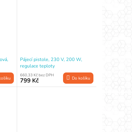
ová,
Pájecí pistole, 230 V, 200 W,
regulace teploty
660,33 Kč bez DPH
košíku
Do košíku
799 Kč