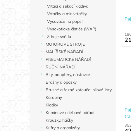
Vrtací a sekací kladiva
Vrtačky a minivrtačky
Pá
Vysavače na popel
Vysokotlaké čističe (WAP)
180
Zdroje světla
21
MOTOROVÉ STROJE
MALÍŘSKÉ NÁŘADÍ
PNEUMATICKÉ NÁŘADÍ
RUČNÍ NÁŘADÍ
Bity, adaptéry, nástavce
Brašny a opasky
Brusné a řezné kotouče, pilové listy
Karabiny
Kladky
Pá
Komínové a krbové nářadí
tra
Kroužky, háčky
353
Kufry a organizéry
42