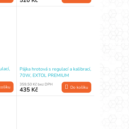
520 Kč
ulací,
Pájka hrotová s regulací a kalibrací,
70W, EXTOL PREMIUM
359,50 Kč bez DPH
košíku
Do košíku
435 Kč