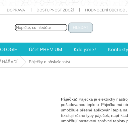
DOPRAVA
DOSTUPNOST ZBOŽÍ
HODNOCENÍ OBCHODU
HLEDAT
OLOGIE
Účet PREMIUM
Kdo jsme?
Kontakt
É NÁŘADÍ
Páječky a příslušenství
Páječka:
Páječka je elektrický nástro
požadovanou teplotu. Páječka má ob
umožňuje přesné aplikování tepla na
Existují různé typy páječek, například
umožňují nastavení správné teploty p