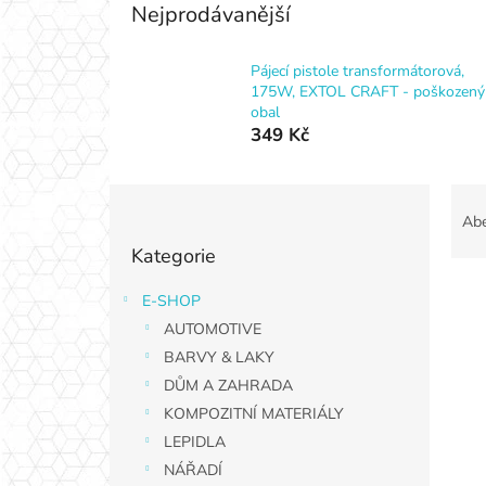
Nejprodávanější
Pájecí pistole transformátorová,
175W, EXTOL CRAFT - poškozený
obal
349 Kč
P
Ř
o
a
Ab
Přeskočit
s
z
Kategorie
kategorie
t
e
r
n
E-SHOP
V
a
í
AUTOMOTIVE
ý
n
p
p
n
BARVY & LAKY
r
i
í
o
DŮM A ZAHRADA
s
p
d
KOMPOZITNÍ MATERIÁLY
p
a
u
LEPIDLA
r
n
k
NÁŘADÍ
o
e
t