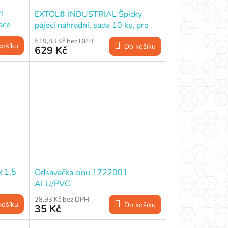
í
EXTOL® INDUSTRIAL Špičky
ace
pájecí náhradní, sada 10 ks, pro
8794520
519,83 Kč bez DPH
košíku
Do košíku
629 Kč
x 1,5
Odsávačka cínu 1722001
ALU/PVC
28,93 Kč bez DPH
košíku
Do košíku
35 Kč