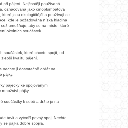
ná při pájení. Nejčastěji používaná
va, označovaná jako cínoplumbátová
, které jsou ekologičtější a používají se
kace, kde je požadována nízká hladina
, což umožňuje, aby se na místo, které
ení okolních součástek.
h součástek, které chcete spojit, od
zlepší kvalitu pájení.
 nechte ji dostatečně ohřát na
 pájky.
ky páječky ke spojovaným
 množství pájky.
é součástky k sobě a držte je na
de tavit a vytvoří pevný spoj. Nechte
y se pájka dobře spojila.