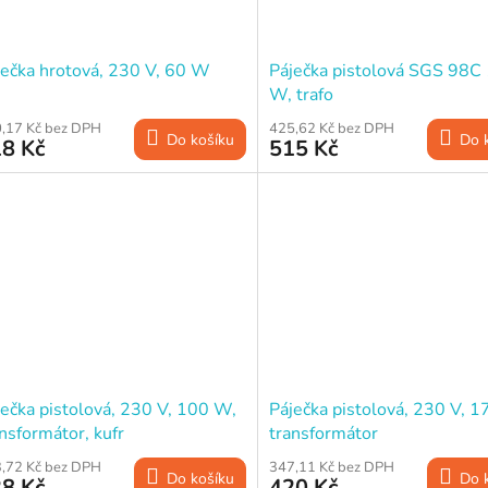
ječka hrotová, 230 V, 60 W
Páječka pistolová SGS 98C
W, trafo
,17 Kč bez DPH
425,62 Kč bez DPH
Do košíku
Do 
8 Kč
515 Kč
ječka pistolová, 230 V, 100 W,
Páječka pistolová, 230 V, 
nsformátor, kufr
transformátor
,72 Kč bez DPH
347,11 Kč bez DPH
Do košíku
Do 
8 Kč
420 Kč