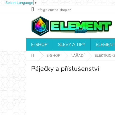
Select Language
▼
Přejít
info@element-shop.cz
na
obsah
E-SHOP
SLEVY A TIPY
ELEMENT
Domů
E-SHOP
NÁŘADÍ
ELEKTRICK
Páječky a příslušenství