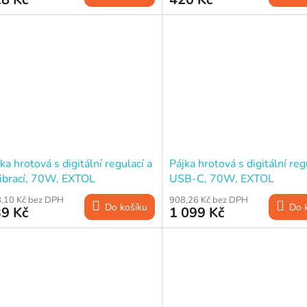
ka hrotová s digitální regulací a
Pájka hrotová s digitální reg
librací, 70W, EXTOL
USB-C, 70W, EXTOL
DUSTRIAL
INDUSTRIAL
,10 Kč bez DPH
908,26 Kč bez DPH
Do košíku
Do 
9 Kč
1 099 Kč