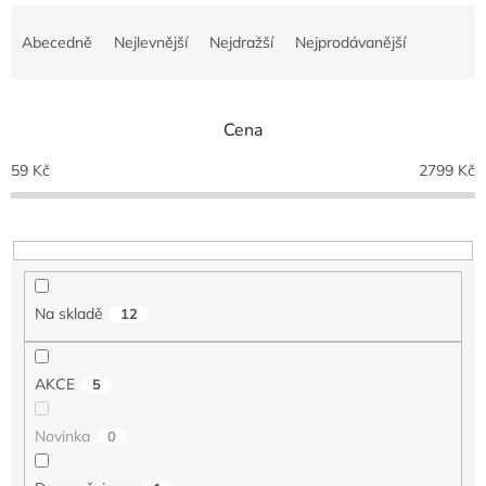
Ř
a
Abecedně
Nejlevnější
Nejdražší
Nejprodávanější
z
e
n
Cena
í
p
59
Kč
2799
Kč
r
o
d
u
k
t
Na skladě
12
ů
AKCE
5
Novinka
0