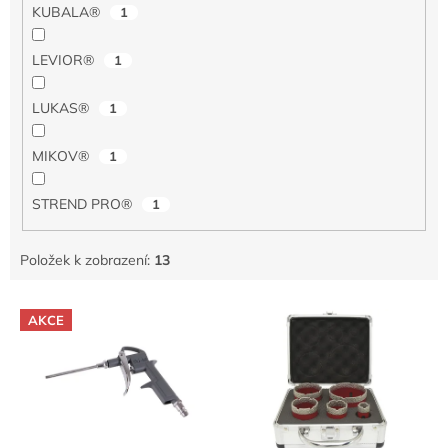
KUBALA®
1
LEVIOR®
1
LUKAS®
1
MIKOV®
1
STREND PRO®
1
Položek k zobrazení:
13
V
AKCE
ý
p
i
s
p
r