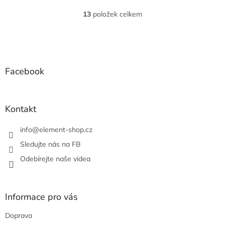
13
položek celkem
O
v
l
Z
á
á
d
p
a
a
Facebook
c
t
í
í
p
r
Kontakt
v
k
info
@
element-shop.cz
y
v
Sledujte nás na FB
ý
Odebírejte naše videa
p
i
s
u
Informace pro vás
Doprava