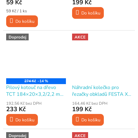
59 Kč
199 Kč
Měrná
59 Kč / 1 ks
Do košíku
cena:
Do košíku
Doprodej
AKCE
274 Kč
–14 %
Pilový kotouč na dřevo
Náhradní kolečko pro
TCT 184×20×3,2/2,2 mm
řezačky obkladů FESTA X
24T
22×6 mm, otvor 5 mm
192,56 Kč bez DPH
164,46 Kč bez DPH
233 Kč
199 Kč
Do košíku
Do košíku
Doprodej
AKCE