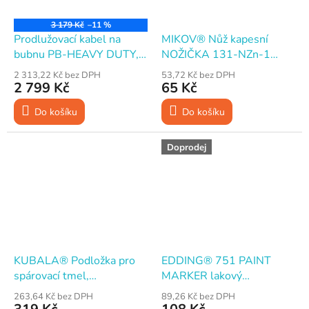
3 179 Kč
–11 %
Prodlužovací kabel na
MIKOV® Nůž kapesní
bubnu PB-HEAVY DUTY,
NOŽIČKA 131-NZn-1
guma, 30 m, 4x nerotující
zavírací, 74 mm
2 313,22 Kč bez DPH
53,72 Kč bez DPH
zásuvka, 3x 1,5 mm2,
2 799 Kč
65 Kč
IP44, černý
Do košíku
Do košíku
Doprodej
KUBALA® Podložka pro
EDDING® 751 PAINT
spárovací tmel,
MARKER lakový
50×305×15 mm
popisovač, kulatý hrot 1 -
263,64 Kč bez DPH
89,26 Kč bez DPH
2 mm