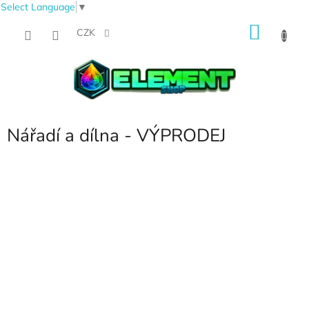
Select Language
▼
Přejít
NÁKU
na
CZK
obsah
KOŠÍK
Nářadí a dílna - VÝPRODEJ