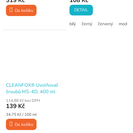
319 Kč
108 Kč
DETAIL
Do košíku
bílý
černý
červený
modrý
CLEANFOX® Uvolňovač
šroubů MS-4D, 400 ml
114,88 Kč bez DPH
139 Kč
Měrná
34,75 Kč / 100 ml
cena:
Do košíku