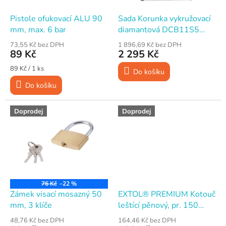
o
d
Pistole ofukovací ALU 90
Sada Korunka vykružovací
u
mm, max. 6 bar
diamantová DCB11S5
k
PREMIUM 5 ks 20-68 mm
73,55 Kč bez DPH
1 896,69 Kč bez DPH
t
M14
89 Kč
2 295 Kč
ů
Měrná
89 Kč / 1 ks
Do košíku
cena:
Do košíku
Doprodej
Doprodej
76 Kč
–22 %
Zámek visací mosazný 50
EXTOL® PREMIUM Kotouč
mm, 3 klíče
leštící pěnový, pr. 150
mm, T20, bílý, suchý zip
48,76 Kč bez DPH
164,46 Kč bez DPH