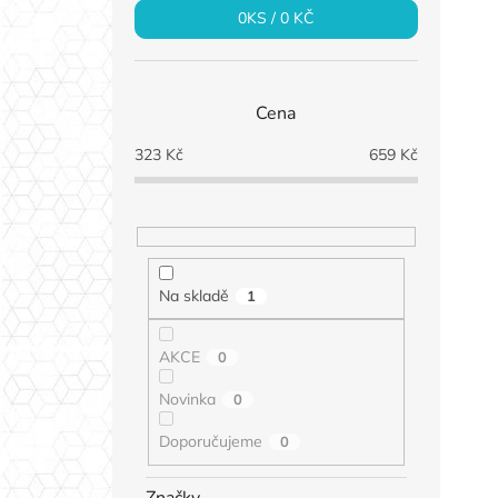
0
KS /
0 KČ
Cena
323
Kč
659
Kč
Na skladě
1
AKCE
0
Novinka
0
Doporučujeme
0
Značky