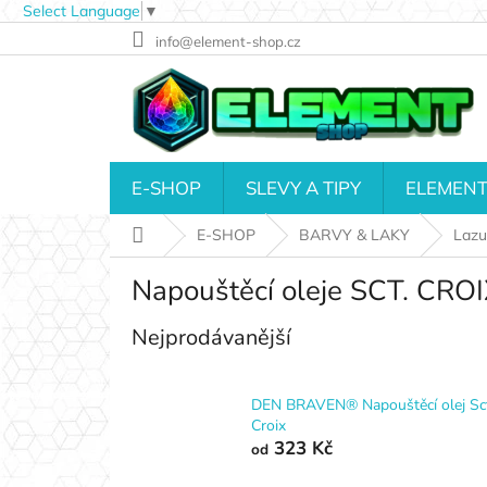
Select Language
▼
Přejít
info@element-shop.cz
na
obsah
E-SHOP
SLEVY A TIPY
ELEMENT
Domů
E-SHOP
BARVY & LAKY
Lazur
Napouštěcí oleje SCT. CRO
Nejprodávanější
DEN BRAVEN® Napouštěcí olej Sct
Croix
323 Kč
od