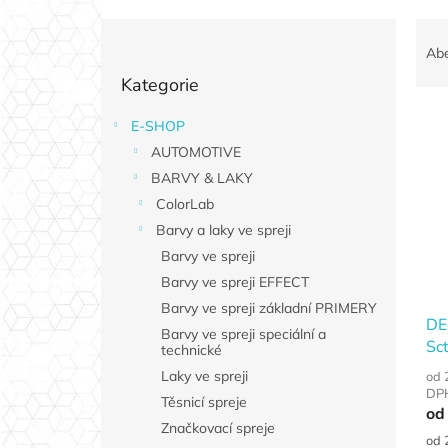
P
Ř
o
a
Ab
Přeskočit
s
z
Kategorie
kategorie
t
e
r
n
E-SHOP
V
a
í
AUTOMOTIVE
ý
n
p
p
n
BARVY & LAKY
r
i
í
o
ColorLab
s
p
d
Barvy a laky ve spreji
p
a
u
Barvy ve spreji
r
n
k
Barvy ve spreji EFFECT
o
e
t
d
Barvy ve spreji základní PRIMERY
l
ů
DE
u
Barvy ve spreji speciální a
Sct
technické
k
t
Laky ve spreji
od 
DP
ů
Těsnicí spreje
od
Značkovací spreje
Měr
od 