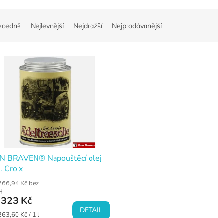
ecedně
Nejlevnější
Nejdražší
Nejprodávanější
N BRAVEN® Napouštěcí olej
. Croix
266,94 Kč bez
H
323 Kč
DETAIL
ná
263,60 Kč / 1 l