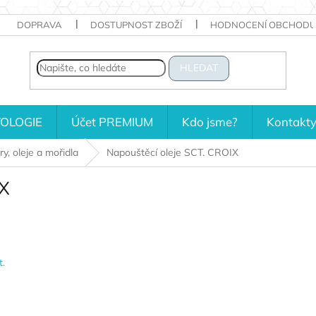
DOPRAVA
DOSTUPNOST ZBOŽÍ
HODNOCENÍ OBCHODU
HLEDAT
OLOGIE
Účet PREMIUM
Kdo jsme?
Kontakt
y, oleje a mořidla
Napouštěcí oleje SCT. CROIX
IX
.