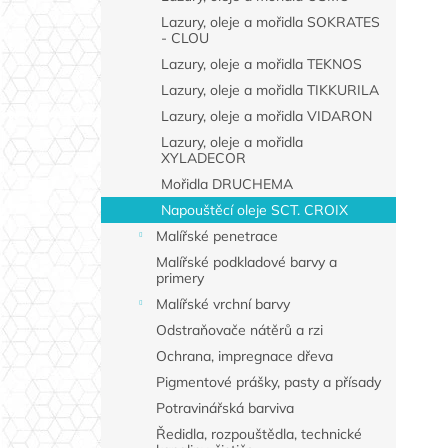
Lazury, oleje a mořidla SOKRATES
- CLOU
Lazury, oleje a mořidla TEKNOS
Lazury, oleje a mořidla TIKKURILA
Lazury, oleje a mořidla VIDARON
Lazury, oleje a mořidla
XYLADECOR
Mořidla DRUCHEMA
Napouštěcí oleje SCT. CROIX
Malířské penetrace
Malířské podkladové barvy a
primery
Malířské vrchní barvy
Odstraňovače nátěrů a rzi
Ochrana, impregnace dřeva
Pigmentové prášky, pasty a přísady
Potravinářská barviva
Ředidla, rozpouštědla, technické