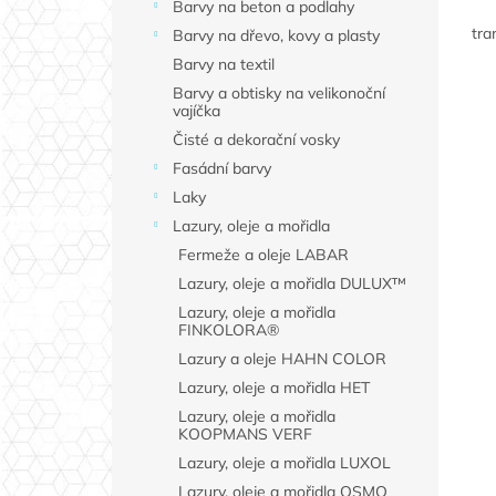
Barvy na beton a podlahy
cen
tra
Barvy na dřevo, kovy a plasty
Barvy na textil
Barvy a obtisky na velikonoční
vajíčka
Čisté a dekorační vosky
Fasádní barvy
Laky
Lazury, oleje a mořidla
Fermeže a oleje LABAR
Lazury, oleje a mořidla DULUX™
Lazury, oleje a mořidla
FINKOLORA®
Lazury a oleje HAHN COLOR
Lazury, oleje a mořidla HET
Lazury, oleje a mořidla
KOOPMANS VERF
Lazury, oleje a mořidla LUXOL
Lazury, oleje a mořidla OSMO