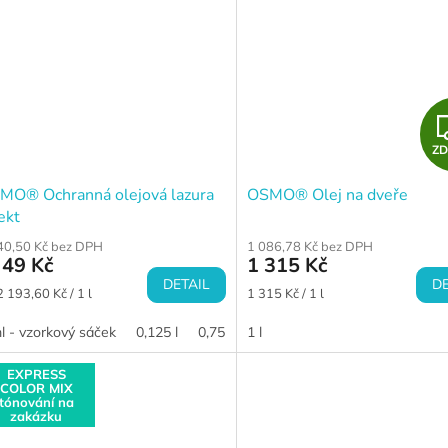
Z
MO® Ochranná olejová lazura
OSMO® Olej na dveře
ekt
40,50 Kč bez DPH
1 086,78 Kč bez DPH
49 Kč
1 315 Kč
DETAIL
DE
ná
Měrná
2 193,60 Kč / 1 l
1 315 Kč / 1 l
a:
cena:
l - vzorkový sáček
0,125 l
0,75 l
1 l
2,5 l
EXPRESS
COLOR MIX
tónování na
zakázku