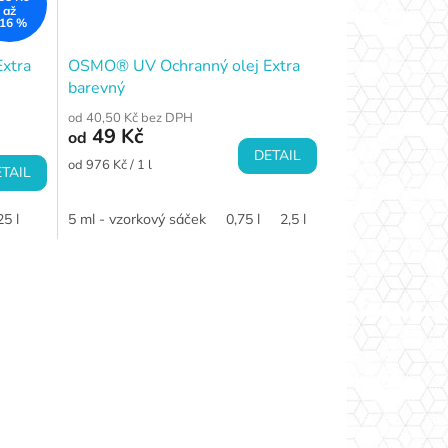
až
16 %
xtra
OSMO® UV Ochranný olej Extra
barevný
od 40,50 Kč bez DPH
49 Kč
od
DETAIL
Měrná
od 976 Kč / 1 l
TAIL
cena:
25 l
5 ml - vzorkový sáček
0,75 l
2,5 l
25 l