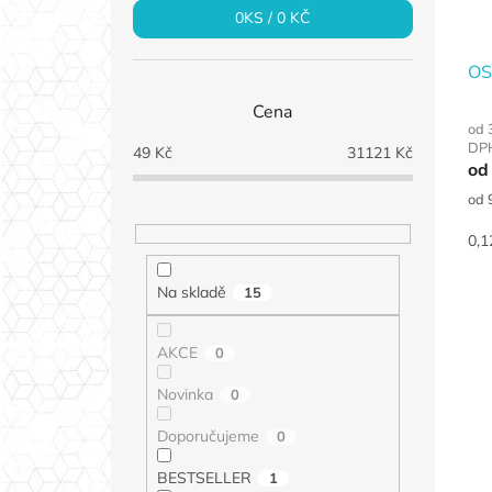
0
KS /
0 KČ
OS
Cena
od 
DP
49
Kč
31121
Kč
od
Měr
od 
cen
0,1
Na skladě
15
AKCE
0
Novinka
0
Doporučujeme
0
BESTSELLER
1