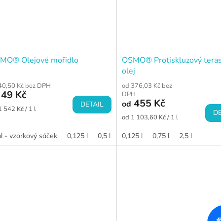
MO® Olejové mořidlo
OSMO® Protiskluzový tera
olej
40,50 Kč bez DPH
od 376,03 Kč bez
49 Kč
DPH
455 Kč
od
DETAIL
ná
1 542 Kč / 1 l
DE
a:
Měrná
od 1 103,60 Kč / 1 l
cena:
l - vzorkový sáček
0,125 l
0,5 l
1 l
0,125 l
2,5 l
0,75 l
2,5 l
4