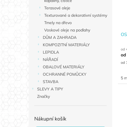
kapaliny, čističe
Terasové oleje
Texturované a dekorativní systémy
Tmely na dřevo
Voskové oleje na podlahy
OS
DŮM A ZAHRADA
KOMPOZITNÍ MATERIÁLY
od 
LEPIDLA
od
NÁŘADÍ
Měr
od 
OBALOVÉ MATERIÁLY
cen
OCHRANNÉ POMŮCKY
5 m
STAVBA
SLEVY A TIPY
Značky
Nákupní košík