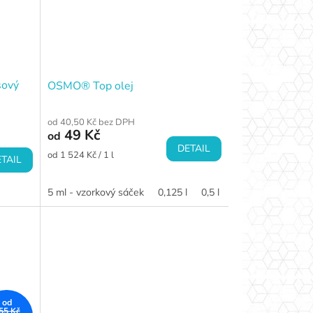
sový
OSMO® Top olej
od 40,50 Kč bez DPH
49 Kč
od
DETAIL
Měrná
od 1 524 Kč / 1 l
TAIL
cena:
5 ml - vzorkový sáček
0,125 l
0,5 l
od
55 Kč