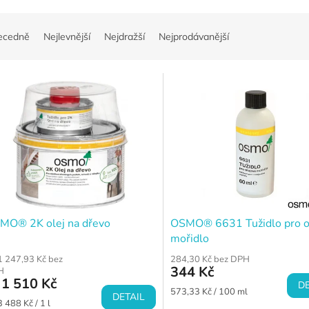
ecedně
Nejlevnější
Nejdražší
Nejprodávanější
MO® 2K olej na dřevo
OSMO® 6631 Tužidlo pro o
mořidlo
1 247,93 Kč bez
284,30 Kč bez DPH
344 Kč
H
1 510 Kč
DE
Měrná
573,33 Kč / 100 ml
DETAIL
ná
cena:
3 488 Kč / 1 l