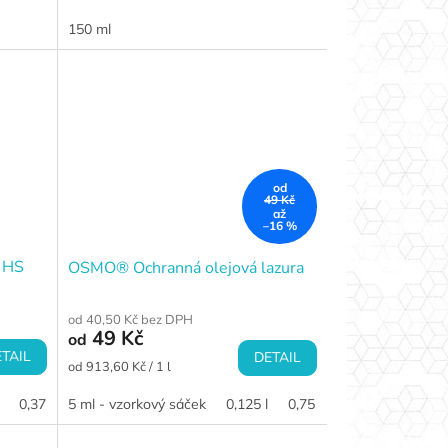
150 ml
od
49 Kč
až
–16 %
 HS
OSMO® Ochranná olejová lazura
od 40,50 Kč bez DPH
49 Kč
od
TAIL
DETAIL
Měrná
od 913,60 Kč / 1 l
cena:
0,375 l
5 ml - vzorkový sáček
0,75 l
2,5 l
0,125 l
0,75 l
2,5 l
3 l
25 l