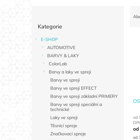
P
Ř
o
a
Ab
Přeskočit
s
z
Kategorie
kategorie
t
e
r
n
E-SHOP
V
a
í
AUTOMOTIVE
ý
n
p
p
n
BARVY & LAKY
r
i
í
o
ColorLab
s
p
d
Barvy a laky ve spreji
p
a
u
Barvy ve spreji
r
n
k
Barvy ve spreji EFFECT
o
e
t
d
Barvy ve spreji základní PRIMERY
l
ů
OS
u
Barvy ve spreji speciální a
technické
k
t
od 
Laky ve spreji
DP
ů
Těsnicí spreje
od
Značkovací spreje
Měr
od 