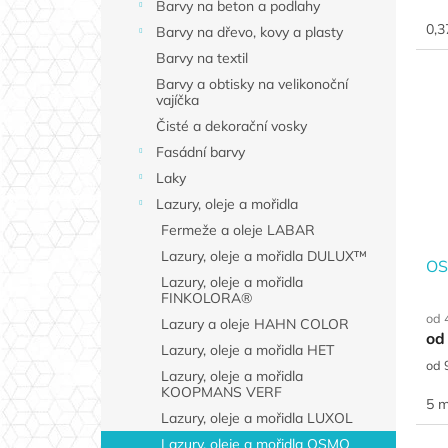
Barvy na beton a podlahy
cen
0,3
Barvy na dřevo, kovy a plasty
Barvy na textil
Barvy a obtisky na velikonoční
vajíčka
Čisté a dekorační vosky
Fasádní barvy
Laky
Lazury, oleje a mořidla
Fermeže a oleje LABAR
Lazury, oleje a mořidla DULUX™
OS
Lazury, oleje a mořidla
FINKOLORA®
od 
Lazury a oleje HAHN COLOR
od
Lazury, oleje a mořidla HET
Měr
od 
Lazury, oleje a mořidla
cen
KOOPMANS VERF
5 m
Lazury, oleje a mořidla LUXOL
Lazury, oleje a mořidla OSMO