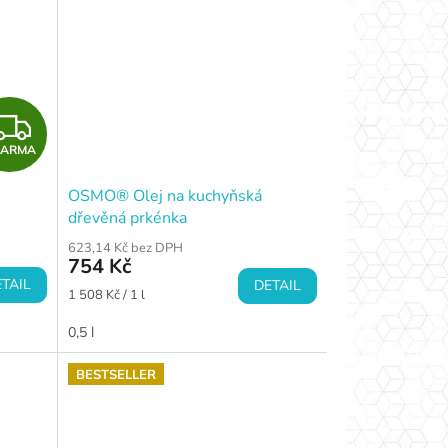
Z
DARMA
D
OSMO® Olej na kuchyňská
A
dřevěná prkénka
R
623,14 Kč bez DPH
754 Kč
M
TAIL
DETAIL
Měrná
1 508 Kč / 1 l
cena:
A
0,5 l
BESTSELLER