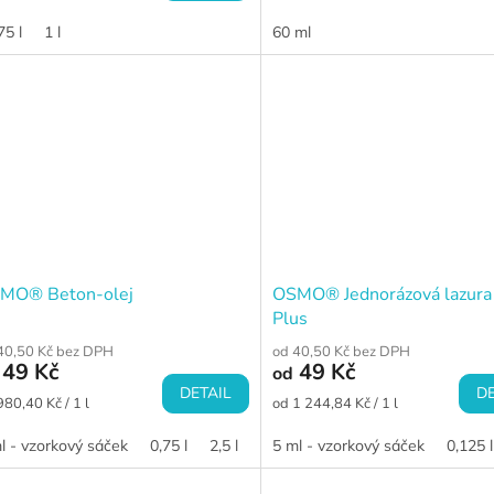
a:
75 l
1 l
60 ml
MO® Beton-olej
OSMO® Jednorázová lazura
Plus
40,50 Kč bez DPH
od 40,50 Kč bez DPH
49 Kč
49 Kč
od
DETAIL
DE
ná
Měrná
980,40 Kč / 1 l
od 1 244,84 Kč / 1 l
a:
cena:
l - vzorkový sáček
0,75 l
2,5 l
5 ml - vzorkový sáček
0,125 l