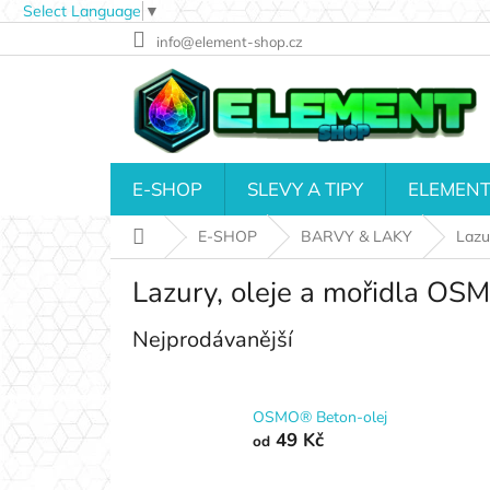
Select Language
▼
Přejít
info@element-shop.cz
na
obsah
E-SHOP
SLEVY A TIPY
ELEMENT
Domů
E-SHOP
BARVY & LAKY
Lazur
Lazury, oleje a mořidla OS
Nejprodávanější
OSMO® Beton-olej
49 Kč
od