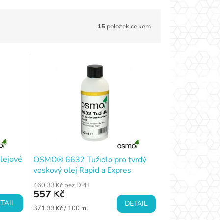
15
položek celkem
lejové
OSMO® 6632 Tužidlo pro tvrdý
voskový olej Rapid a Expres
460,33 Kč bez DPH
557 Kč
TAIL
DETAIL
Měrná
371,33 Kč / 100 ml
cena: