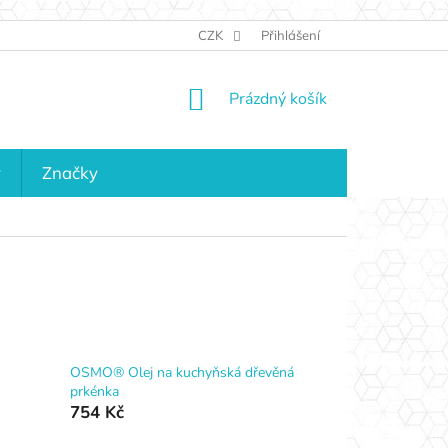
JAK NAKUPOVAT
KONTAKTY
CZK
Přihlášení
KDO JSME?
MAPA 
NÁKUPNÍ
Prázdný košík
KOŠÍK
y
Značky
OSMO® Olej na kuchyňská dřevěná
prkénka
754 Kč