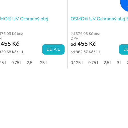
–
MO® UV Ochranný olej
OSMO® UV Ochranný olej E
376,03 Kč bez
od 376,03 Kč bez
H
DPH
455 Kč
455 Kč
od
DETAIL
DE
ná
Měrná
930,68 Kč / 1 l
od 862,67 Kč / 1 l
a:
cena:
25 l
0,75 l
2,5 l
25 l
0,125 l
0,75 l
2,5 l
3 l
O
v
l
á
d
a
c
í
p
r