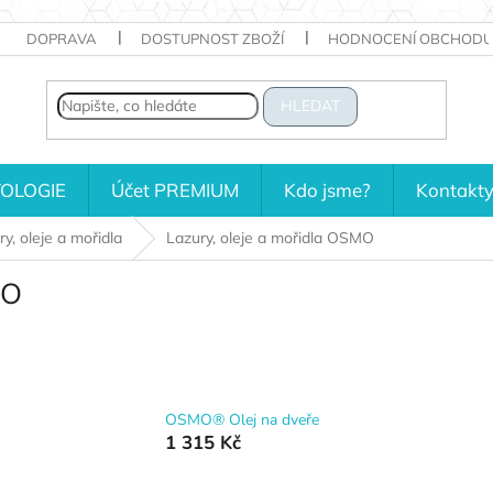
DOPRAVA
DOSTUPNOST ZBOŽÍ
HODNOCENÍ OBCHODU
HLEDAT
OLOGIE
Účet PREMIUM
Kdo jsme?
Kontakt
y, oleje a mořidla
Lazury, oleje a mořidla OSMO
MO
OSMO® Olej na dveře
1 315 Kč