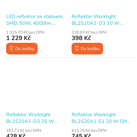
LED reflektor se stativem,
Reflektor Worklight
SMD, 50W, 4000lm,
BL2S10A1-D3 10 W
230V, STREND PRO
SMD LED 800 lm, IP65 ,
1 015,70 Kč bez DPH
328,93 Kč bez DPH
kabel 1,8 m
1 229 Kč
398 Kč
Do košíku
Do košíku
Reflektor Worklight
Reflektor Worklight
BL2S20A1-D3 20 W
BL2S20A1-E1 20 W SMD
SMD LED 1600 lm, IP65,
LED 1600 lm, IP65, kabel
353,72 Kč bez DPH
615,70 Kč bez DPH
kabel 1,8 m
2,5 m, stativ
428 Kč
745 Kč