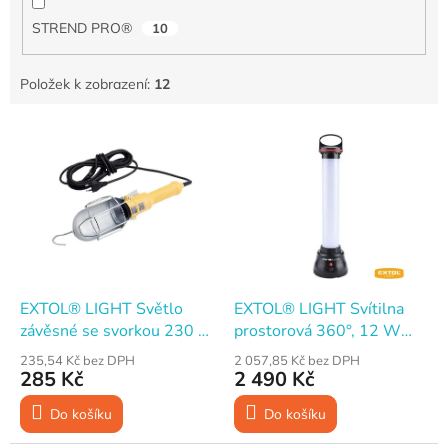
STREND PRO®
10
Položek k zobrazení:
12
V
ý
p
i
s
p
r
o
d
EXTOL® LIGHT Světlo
EXTOL® LIGHT Svítilna
u
závěsné se svorkou 230 V
prostorová 360°, 12 W
k
E27 5 m kabel
LED SMD, 1080 lm, Li-ion
235,54 Kč bez DPH
2 057,85 Kč bez DPH
t
7,4 V 9600 mAh
285 Kč
2 490 Kč
ů
Do košíku
Do košíku