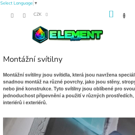
Select Language
▼
Přejít
NÁKU
na
CZK
obsah
KOŠÍK
Montážní svítilny
Montážní svítilny jsou svítidla, která jsou navržena speciá
snadnou montáž na různé povrchy, jako jsou stěny, strop
nebo jiné konstrukce. Tyto svítilny jsou oblíbené pro svou
jednoduchost připevnění a použití v různých prostředích,
interiérů i exteriérů.