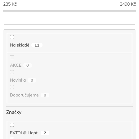
p
285
Kč
2490
Kč
r
o
d
u
k
t
Na skladě
11
ů
AKCE
0
Novinka
0
Doporučujeme
0
Značky
EXTOL® Light
2