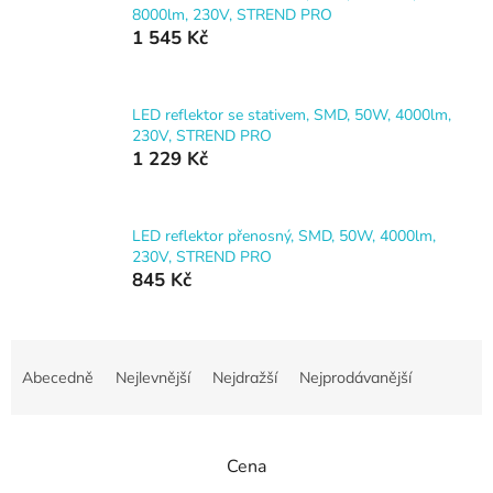
8000lm, 230V, STREND PRO
1 545 Kč
LED reflektor se stativem, SMD, 50W, 4000lm,
230V, STREND PRO
1 229 Kč
LED reflektor přenosný, SMD, 50W, 4000lm,
230V, STREND PRO
845 Kč
Ř
a
Abecedně
Nejlevnější
Nejdražší
Nejprodávanější
z
e
n
Cena
í