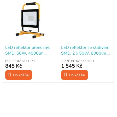
LED reflektor přenosný,
LED reflektor se stativem,
SMD, 50W, 4000lm,
SMD, 2 x 50W, 8000lm,
230V, STREND PRO
230V, STREND PRO
698,35 Kč bez DPH
1 276,86 Kč bez DPH
845 Kč
1 545 Kč
Do košíku
Do košíku