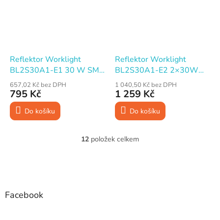
Reflektor Worklight
Reflektor Worklight
BL2S30A1-E1 30 W SMD
BL2S30A1-E2 2×30W
LED 2400 lm, IP65, kabel
SMD LED 4800 lm, IP65,
657,02 Kč bez DPH
1 040,50 Kč bez DPH
2,5 m, stativ
kabel 2,5 m, stativ
795 Kč
1 259 Kč
Do košíku
Do košíku
12
položek celkem
O
v
l
Z
á
á
d
p
a
a
Facebook
c
t
í
í
p