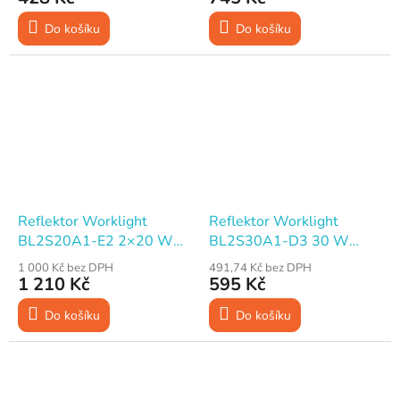
Do košíku
Do košíku
Reflektor Worklight
Reflektor Worklight
BL2S20A1-E2 2×20 W
BL2S30A1-D3 30 W
SMD LED 3200 lm, IP65,
SMD LED 2400 lm, IP65,
1 000 Kč bez DPH
491,74 Kč bez DPH
kabel 2,5 m, stativ
kabel 1,8 m
1 210 Kč
595 Kč
Do košíku
Do košíku