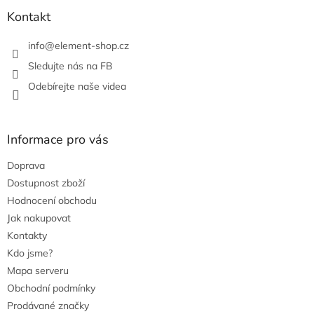
r
Kontakt
v
k
info
@
element-shop.cz
y
v
Sledujte nás na FB
ý
Odebírejte naše videa
p
i
s
u
Informace pro vás
Doprava
Dostupnost zboží
Hodnocení obchodu
Jak nakupovat
Kontakty
Kdo jsme?
Mapa serveru
Obchodní podmínky
Prodávané značky