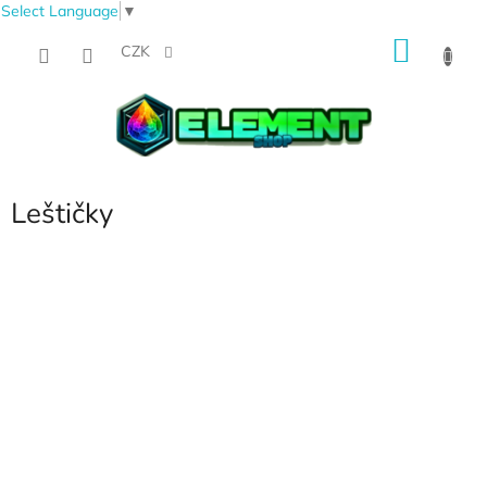
Select Language
▼
Přejít
NÁKU
na
CZK
obsah
KOŠÍK
Leštičky