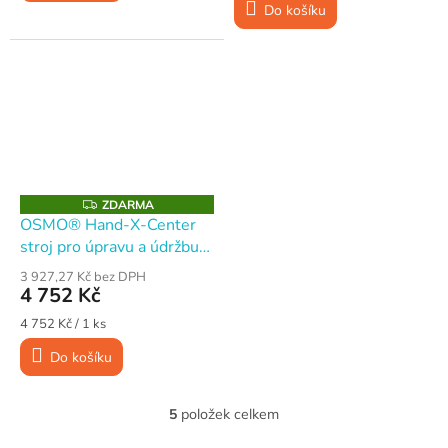
Do košíku
Z
ZDARMA
D
OSMO® Hand-X-Center
A
stroj pro úpravu a údržbu
R
M
dřevěných povrchů
A
3 927,27 Kč bez DPH
4 752 Kč
Měrná
4 752 Kč / 1 ks
cena:
Do košíku
5
položek celkem
O
v