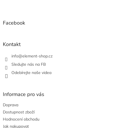
l
Z
á
á
d
p
a
a
Facebook
c
t
í
í
p
r
Kontakt
v
k
info
@
element-shop.cz
y
v
Sledujte nás na FB
ý
Odebírejte naše videa
p
i
s
u
Informace pro vás
Doprava
Dostupnost zboží
Hodnocení obchodu
Jak nakupovat