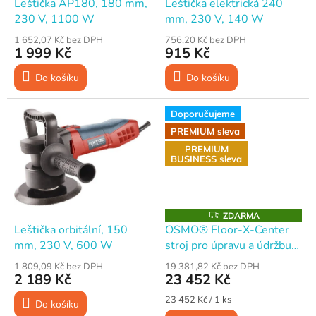
d
Leštička AP180, 180 mm,
Leštička elektrická 240
u
230 V, 1100 W
mm, 230 V, 140 W
k
1 652,07 Kč bez DPH
756,20 Kč bez DPH
t
1 999 Kč
915 Kč
ů
Do košíku
Do košíku
Doporučujeme
PREMIUM sleva
PREMIUM
BUSINESS sleva
Z
ZDARMA
D
Leštička orbitální, 150
OSMO® Floor-X-Center
A
mm, 230 V, 600 W
stroj pro úpravu a údržbu
R
M
podlah
A
1 809,09 Kč bez DPH
19 381,82 Kč bez DPH
2 189 Kč
23 452 Kč
Měrná
23 452 Kč / 1 ks
Do košíku
cena: