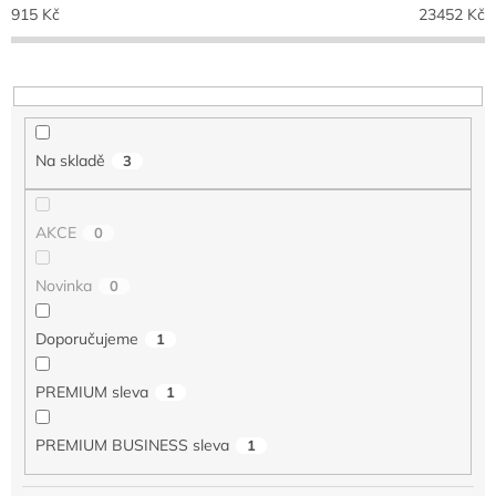
p
915
Kč
23452
Kč
r
o
d
u
k
t
Na skladě
3
ů
AKCE
0
Novinka
0
Doporučujeme
1
PREMIUM sleva
1
PREMIUM BUSINESS sleva
1