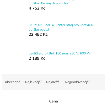
údržbu dřevěných povrchů
4 752 Kč
OSMO® Floor-X-Center stroj pro úpravu a
údržbu podlah
23 452 Kč
Leštička orbitální, 150 mm, 230 V, 600 W
2 189 Kč
Ř
a
Abecedně
Nejlevnější
Nejdražší
Nejprodávanější
z
e
n
Cena
í