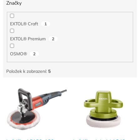
Značky
EXTOL® Craft
1
EXTOL® Premium
2
OSMO®
2
Položek k zobrazení:
5
V
ý
p
i
s
p
r
o