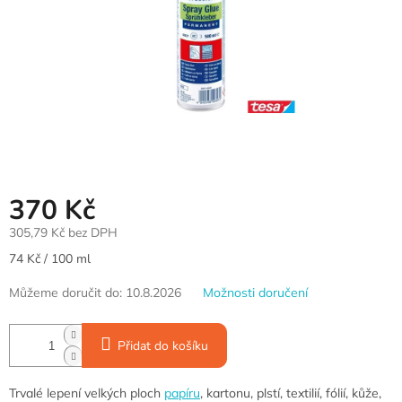
370 Kč
305,79 Kč bez DPH
Měrná
74 Kč / 100 ml
cena:
Můžeme doručit do:
10.8.2026
Možnosti doručení
Přidat do košíku
Trvalé lepení velkých ploch
papíru
, kartonu, plstí, textilií, fólií, kůže,