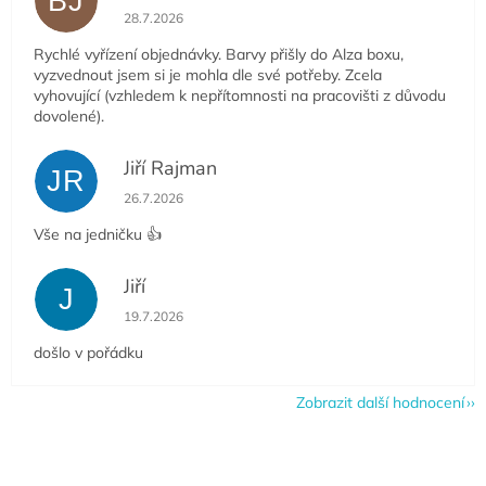
BJ
Hodnocení obchodu je 5 z 5 hvězdiček.
28.7.2026
Rychlé vyřízení objednávky. Barvy přišly do Alza boxu,
vyzvednout jsem si je mohla dle své potřeby. Zcela
vyhovující (vzhledem k nepřítomnosti na pracovišti z důvodu
dovolené).
Jiří Rajman
JR
Hodnocení obchodu je 5 z 5 hvězdiček.
26.7.2026
Vše na jedničku 👍
Jiří
J
Hodnocení obchodu je 5 z 5 hvězdiček.
19.7.2026
došlo v pořádku
Zobrazit další hodnocení
Z
á