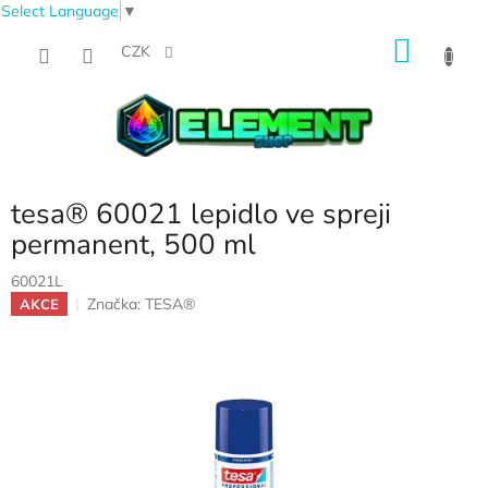
Select Language
▼
Přejít
NÁKU
na
CZK
obsah
KOŠÍK
tesa® 60021 lepidlo ve spreji
permanent, 500 ml
60021L
Značka:
TESA®
AKCE