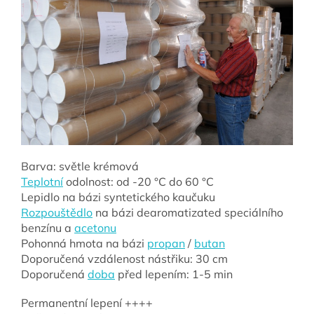
Barva: světle krémová
Teplotní
odolnost: od -20 °C do 60 °C
Lepidlo na bázi syntetického kaučuku
Rozpouštědlo
na bázi dearomatizated speciálního
benzínu a
acetonu
Pohonná hmota na bázi
propan
/
butan
Doporučená vzdálenost nástřiku: 30 cm
Doporučená
doba
před lepením: 1-5 min
Permanentní lepení ++++