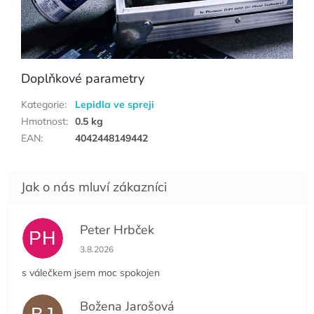
Doplňkové parametry
Kategorie
:
Lepidla ve spreji
Hmotnost
:
0.5 kg
EAN
:
4042448149442
Peter Hrbček
PH
Hodnocení obchodu je 5 z 5 hvězdiček.
3.8.2026
s válečkem jsem moc spokojen
Božena Jarošová