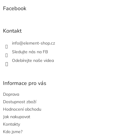
p
a
Facebook
t
í
Kontakt
info
@
element-shop.cz
Sledujte nás na FB
Odebírejte naše videa
Informace pro vás
Doprava
Dostupnost zboží
Hodnocení obchodu
Jak nakupovat
Kontakty
Kdo jsme?