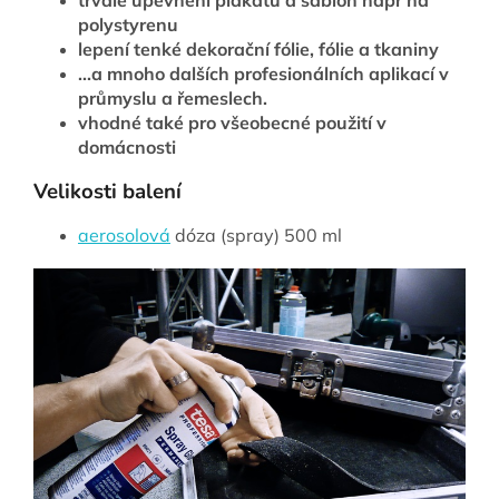
trvalé upevnění plakátů a šablon např na
polystyrenu
lepení tenké dekorační fólie, fólie a tkaniny
...a mnoho dalších profesionálních aplikací v
průmyslu a řemeslech.
vhodné také pro všeobecné použití v
domácnosti
Velikosti balení
aerosolová
dóza (spray) 500 ml