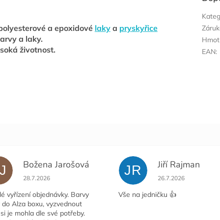
Kateg
 polyesterové
a epoxidové
laky
a
pryskyřice
Záruk
arvy a laky.
Hmot
ysoká životnost.
EAN
:
Božena Jarošová
Jiří Rajman
J
JR
ček.
Hodnocení obchodu je 5 z 5 hvězdiček.
Hodnocení obchodu j
28.7.2026
26.7.2026
é vyřízení objednávky. Barvy
Vše na jedničku 👍
y do Alza boxu, vyzvednout
si je mohla dle své potřeby.