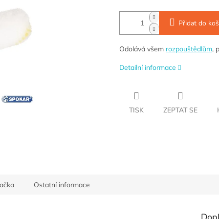
Přidat do koš
Odolává všem
rozpouštědlům
, 
Detailní informace
TISK
ZEPTAT SE
ačka
Ostatní informace
Dop