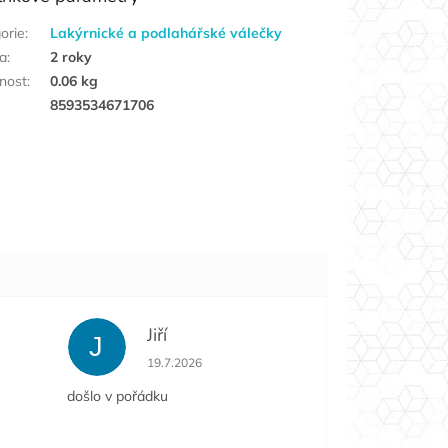
orie
:
Lakýrnické a podlahářské válečky
a
:
2 roky
nost
:
0.06 kg
8593534671706
Jiří
J
e 5 z 5 hvězdiček.
Hodnocení obchodu je 5 z 5 hvězdiček.
19.7.2026
došlo v pořádku