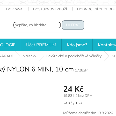
DOPRAVA
DOSTUPNOST ZBOŽÍ
HODNOCENÍ OBCHODU
HLEDAT
OLOGIE
Účet PREMIUM
Kdo jsme?
Kontakt
NÁŘADÍ
Válečky
Lakýrnické a podlahářské válečky
SP
ký NYLON 6 MINI, 10 cm
17282P
24 Kč
19,83 Kč bez DPH
Měrná
24 Kč / 1 ks
cena:
Můžeme doručit do:
13.8.2026