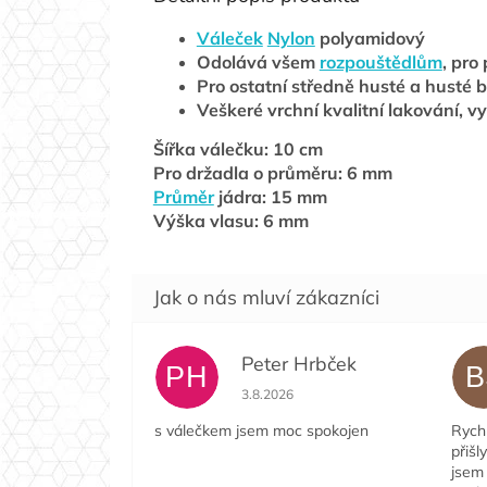
Váleček
Nylon
polyamidový
Odolává všem
rozpouštědlům
, pro
Pro ostatní středně husté a husté b
Veškeré vrchní kvalitní lakování, v
Šířka válečku: 10 cm
Pro držadla o průměru: 6 mm
Průměr
jádra: 15 mm
Výška vlasu: 6 mm
Peter Hrbček
PH
B
Hodnocení obchodu je 5 z 5 hvězdi
3.8.2026
s válečkem jsem moc spokojen
Rychl
přišl
jsem 