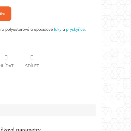
íku
pro polyesterové a epoxidové
laky
a
pryskyřice
.
HLÍDAT
SDÍLET
lňkové parametry