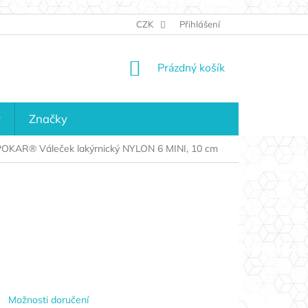
JAK NAKUPOVAT
KONTAKTY
CZK
Přihlášení
KDO JSME?
MAPA 
NÁKUPNÍ
Prázdný košík
KOŠÍK
y
Značky
OKAR® Váleček lakýrnický NYLON 6 MINI, 10 cm
Možnosti doručení