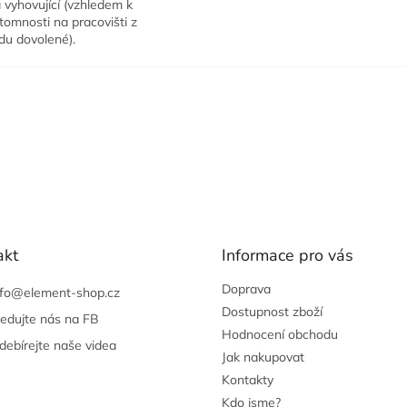
 vyhovující (vzhledem k
tomnosti na pracovišti z
du dovolené).
akt
Informace pro vás
Doprava
nfo
@
element-shop.cz
Dostupnost zboží
ledujte nás na FB
Hodnocení obchodu
debírejte naše videa
Jak nakupovat
Kontakty
Kdo jsme?