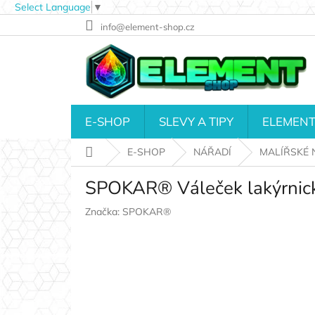
Select Language
▼
Přejít
info@element-shop.cz
na
obsah
E-SHOP
SLEVY A TIPY
ELEMENT
Domů
E-SHOP
NÁŘADÍ
MALÍŘSKÉ 
SPOKAR® Váleček lakýrnic
Značka:
SPOKAR®