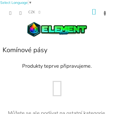
Select Language
▼
Přejít
NÁKU
na
CZK
obsah
KOŠÍK
Komínové pásy
Produkty teprve připravujeme.
Můžete se ale podívat na ostatní kategorie.