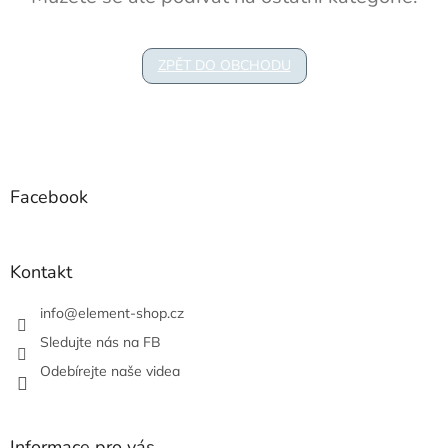
ZPĚT DO OBCHODU
Z
á
p
a
Facebook
t
í
Kontakt
info
@
element-shop.cz
Sledujte nás na FB
Odebírejte naše videa
Informace pro vás