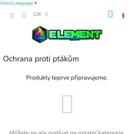
Select Language
▼
Přejít
NÁKU
na
CZK
obsah
KOŠÍK
Ochrana proti ptákům
Produkty teprve připravujeme.
Můžete se ale podívat na ostatní kategorie.