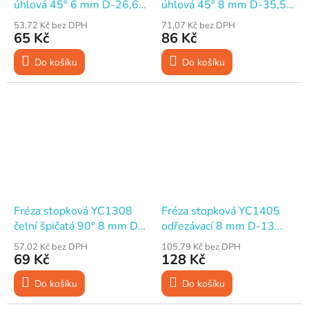
úhlová 45° 6 mm D-26,6
úhlová 45° 8 mm D-35,5
mm H-9,52 mm
mm H-15,9 mm
53,72 Kč bez DPH
71,07 Kč bez DPH
65 Kč
86 Kč
Do košíku
Do košíku
Fréza stopková YC1308
Fréza stopková YC1405
čelní špičatá 90° 8 mm D-
odřezávací 8 mm D-13
25,4 mm H-25,4 mm
mm H-50 mm
57,02 Kč bez DPH
105,79 Kč bez DPH
69 Kč
128 Kč
Do košíku
Do košíku