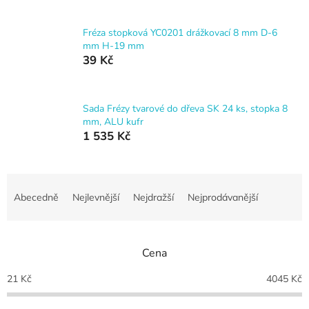
Fréza stopková YC0201 drážkovací 8 mm D-6
mm H-19 mm
39 Kč
Sada Frézy tvarové do dřeva SK 24 ks, stopka 8
mm, ALU kufr
1 535 Kč
Ř
a
Abecedně
Nejlevnější
Nejdražší
Nejprodávanější
z
e
n
Cena
í
p
21
Kč
4045
Kč
r
o