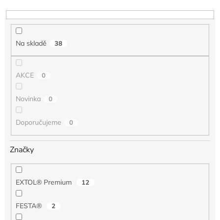
d
u
k
t
Na skladě
38
ů
AKCE
0
Novinka
0
Doporučujeme
0
Značky
EXTOL® Premium
12
FESTA®
2