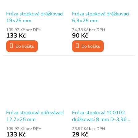
Fréza stopková drážkovací
Fréza stopková drážkovací
19×25 mm
6,3×25 mm
109,92 Kč bez DPH
74,38 Kč bez DPH
133 Kč
90 Kč
Do košíku
Do košíku
Fréza stopková odřezávací
Fréza stopková YC0102
12,7×25 mm
drážkovací 8 mm D-3,96
mm H-11 mm
109,92 Kč bez DPH
23,97 Kč bez DPH
133 Kč
29 Kč