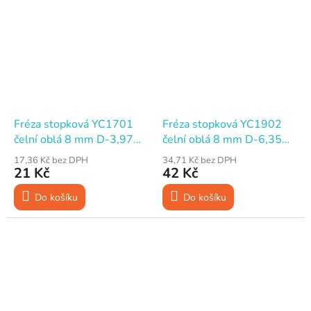
Fréza stopková YC1701
Fréza stopková YC1902
čelní oblá 8 mm D-3,97
čelní oblá 8 mm D-6,35
mm H-6 mm R-2°
mm H-15,5 mm R-3,17°
17,36 Kč bez DPH
34,71 Kč bez DPH
21 Kč
42 Kč
Do košíku
Do košíku