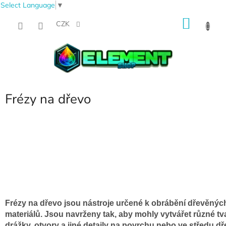
Select Language
▼
Přejít
NÁKU
na
CZK
obsah
KOŠÍK
Frézy na dřevo
Frézy na dřevo jsou nástroje určené k obrábění dřevěnýc
materiálů. Jsou navrženy tak, aby mohly vytvářet různé tv
drážky, otvory a jiné detaily na povrchu nebo ve středu dř