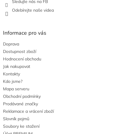
i
Sledujte nás na FB
s
Odebírejte naše videa
u
Informace pro vás
Doprava
Dostupnost zboží
Hodnocení obchodu
Jak nakupovat
Kontakty
Kdo jsme?
Mapa serveru
Obchodní podmínky
Prodávané značky
Reklamace a vrácení zboží
Slovník pojmů
Soubory ke stažení
Účet PREMIUM