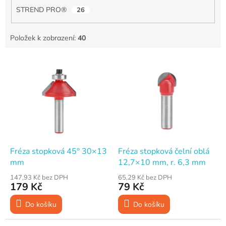
STREND PRO®
26
Položek k zobrazení:
40
V
ý
p
i
s
p
r
o
d
Fréza stopková 45° 30×13
Fréza stopková čelní oblá
u
mm
12,7×10 mm, r. 6,3 mm
k
147,93 Kč bez DPH
65,29 Kč bez DPH
t
179 Kč
79 Kč
ů
Do košíku
Do košíku