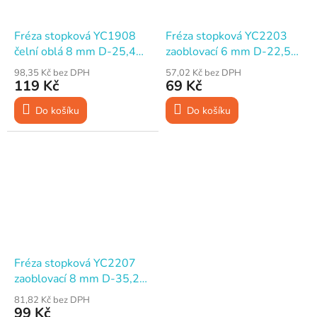
Fréza stopková YC1908
Fréza stopková YC2203
čelní oblá 8 mm D-25,4
zaoblovací 6 mm D-22,5
mm H-22,5 mm R-12,7°
mm H-9 mm R-4,76°
98,35 Kč bez DPH
57,02 Kč bez DPH
119 Kč
69 Kč
Do košíku
Do košíku
Fréza stopková YC2207
zaoblovací 8 mm D-35,2
mm H-16 mm R-11,1°
81,82 Kč bez DPH
99 Kč