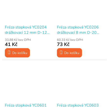
Fréza stopková YC0204
Fréza stopková YC0206
drážkovací 12 mm D-12
drážkovací 8 mm D-20
mm H-25 mm
mm H-19 mm
33,88 Kč bez DPH
60,33 Kč bez DPH
41 Kč
73 Kč
Do košíku
Do košíku
Fréza stopková YC0601
Fréza stopková YC0603