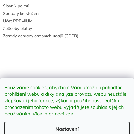
Slovník pojmů
Soubory ke stažení
Účet PREMIUM
Způsoby platby
Zásady ochrany osobních údajů (GDPR)
Používáme cookies, abychom Vám umožnili pohodlné
Vytvořil Shoptet
prohlížení webu a díky analýze provozu webu neustále
zlepšovali jeho funkce, výkon a použitelnost
.
Dalším
procházením tohoto webu vyjadřujete souhlas s jejich
Copyright 2026
element-shop.cz
. Všechna práva vyhrazena.
Upravit nastavení cookies
používáním. Více informací
zde
.
Nastavení
;