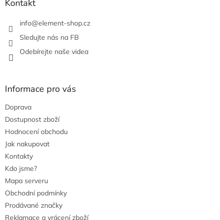
Kontakt
v
k
info
@
element-shop.cz
y
v
Sledujte nás na FB
ý
Odebírejte naše videa
p
i
s
u
Informace pro vás
Doprava
Dostupnost zboží
Hodnocení obchodu
Jak nakupovat
Kontakty
Kdo jsme?
Mapa serveru
Obchodní podmínky
Prodávané značky
Reklamace a vrácení zboží