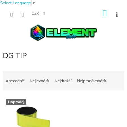
Select Language
▼
Přejít
NÁKU
na
CZK
obsah
KOŠÍK
DG TIP
Ř
a
Abecedně
Nejlevnější
Nejdražší
Nejprodávanější
z
e
V
n
Doprodej
ý
í
p
p
i
r
s
o