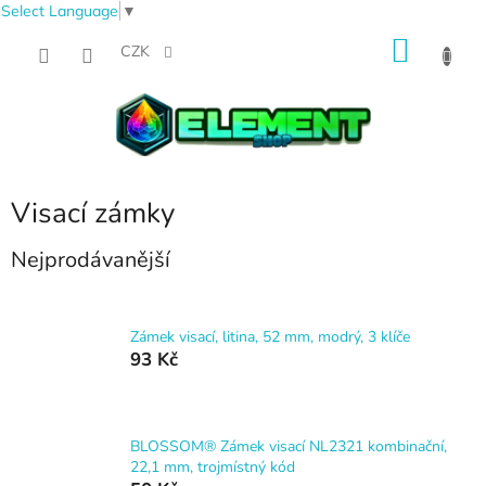
Select Language
▼
Přejít
NÁKU
na
CZK
obsah
KOŠÍK
Visací zámky
Nejprodávanější
Zámek visací, litina, 52 mm, modrý, 3 klíče
93 Kč
BLOSSOM® Zámek visací NL2321 kombinační,
22,1 mm, trojmístný kód