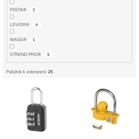
FESTA®
2
LEVIOR®
4
MAGG®
1
STREND PRO®
5
Položek k zobrazení:
25
V
ý
p
i
s
p
r
o