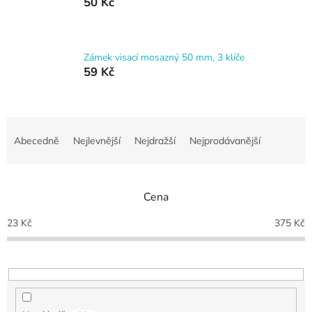
50 Kč
Zámek visací mosazný 50 mm, 3 klíče
59 Kč
Ř
a
Abecedně
Nejlevnější
Nejdražší
Nejprodávanější
z
e
n
Cena
í
p
23
Kč
375
Kč
r
o
d
u
k
t