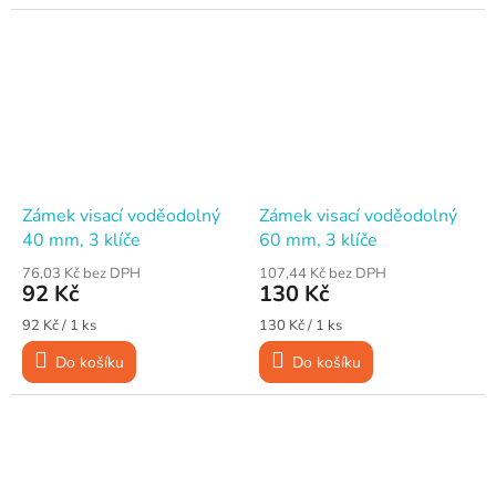
Zámek visací voděodolný
Zámek visací voděodolný
40 mm, 3 klíče
60 mm, 3 klíče
76,03 Kč bez DPH
107,44 Kč bez DPH
92 Kč
130 Kč
Měrná
Měrná
92 Kč / 1 ks
130 Kč / 1 ks
cena:
cena:
Do košíku
Do košíku