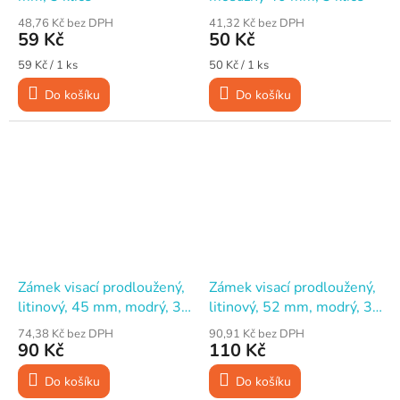
48,76 Kč bez DPH
41,32 Kč bez DPH
59 Kč
50 Kč
Měrná
Měrná
59 Kč / 1 ks
50 Kč / 1 ks
cena:
cena:
Do košíku
Do košíku
Zámek visací prodloužený,
Zámek visací prodloužený,
litinový, 45 mm, modrý, 3
litinový, 52 mm, modrý, 3
klíče
klíče
74,38 Kč bez DPH
90,91 Kč bez DPH
90 Kč
110 Kč
Do košíku
Do košíku