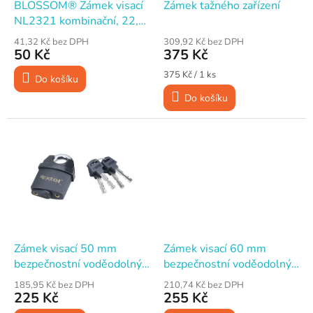
d
BLOSSOM® Zámek visací
Zámek tažného zařízení
u
NL2321 kombinační, 22,1
k
mm, trojmístný kód
41,32 Kč bez DPH
309,92 Kč bez DPH
t
50 Kč
375 Kč
ů
Měrná
375 Kč / 1 ks
Do košíku
cena:
Do košíku
Zámek visací 50 mm
Zámek visací 60 mm
bezpečnostní voděodolný
bezpečnostní voděodolný
4 klíče
4 klíče
185,95 Kč bez DPH
210,74 Kč bez DPH
225 Kč
255 Kč