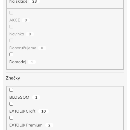
Na skladě
23
ů
AKCE
0
Novinka
0
Doporučujeme
0
Doprodej
1
Značky
BLOSSOM
1
EXTOL® Craft
10
EXTOL® Premium
2