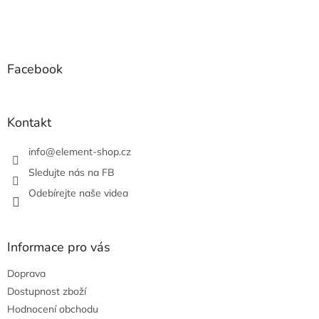
o
d
v
Z
a
á
c
á
n
í
p
í
p
a
Facebook
r
t
v
í
k
y
Kontakt
v
ý
info
@
element-shop.cz
p
i
Sledujte nás na FB
s
Odebírejte naše videa
u
Informace pro vás
Doprava
Dostupnost zboží
Hodnocení obchodu