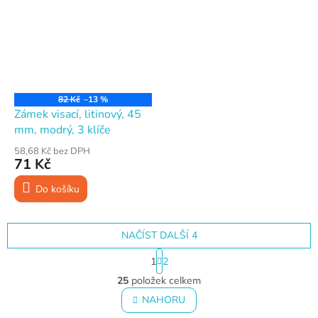
82 Kč
–13 %
Zámek visací, litinový, 45
mm, modrý, 3 klíče
58,68 Kč bez DPH
71 Kč
Do košíku
NAČÍST DALŠÍ 4
S
1
2
t
O
r
25
položek celkem
v
á
l
NAHORU
n
á
k