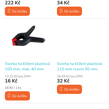
t
222 Kč
34 Kč
ů
Do košíku
Do košíku
Svorka na klížení plastová
Svorka na klížení plastová
100 mm, max. 40 mm
110 mm rozvor 50 mm
13,22 Kč bez DPH
26,45 Kč bez DPH
16 Kč
32 Kč
Měrná
16 Kč / 1 ks
Do košíku
cena:
Do košíku