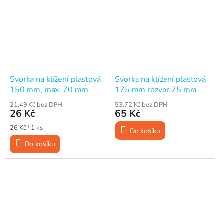
Svorka na klížení plastová
Svorka na klížení plastová
150 mm, max. 70 mm
175 mm rozvor 75 mm
21,49 Kč bez DPH
53,72 Kč bez DPH
26 Kč
65 Kč
Měrná
26 Kč / 1 ks
Do košíku
cena:
Do košíku