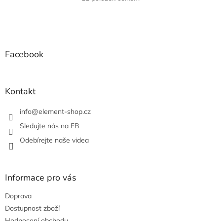
O
v
l
Z
á
á
d
p
a
a
Facebook
c
t
í
í
p
r
Kontakt
v
k
info
@
element-shop.cz
y
v
Sledujte nás na FB
ý
Odebírejte naše videa
p
i
s
u
Informace pro vás
Doprava
Dostupnost zboží
Hodnocení obchodu