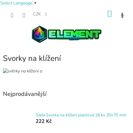
Select Language
▼
Přejít
NÁKU
na
CZK
obsah
KOŠÍK
Svorky na klížení
Nejprodávanější
Sada Svorka na klížení plastová 18 ks 20×70 mm
222 Kč