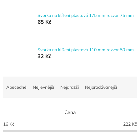
Svorka na klížení plastová 175 mm rozvor 75 mm
65 Kč
Svorka na klížení plastová 110 mm rozvor 50 mm
32 Kč
Ř
a
Abecedně
Nejlevnější
Nejdražší
Nejprodávanější
z
e
n
Cena
í
p
16
Kč
222
Kč
r
o