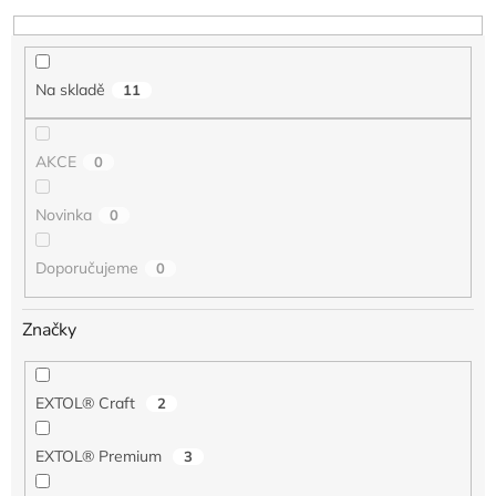
d
u
k
t
Na skladě
11
ů
AKCE
0
Novinka
0
Doporučujeme
0
Značky
EXTOL® Craft
2
EXTOL® Premium
3