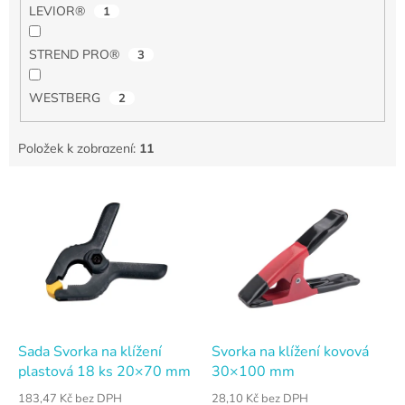
LEVIOR®
1
STREND PRO®
3
WESTBERG
2
Položek k zobrazení:
11
V
ý
p
i
s
p
r
o
d
Sada Svorka na klížení
Svorka na klížení kovová
u
plastová 18 ks 20×70 mm
30×100 mm
k
183,47 Kč bez DPH
28,10 Kč bez DPH