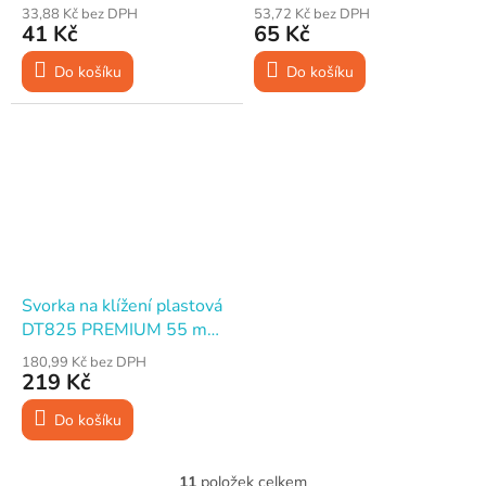
mm pružinová 2“/50 mm
mm pružinová 3“/75 mm
33,88 Kč bez DPH
53,72 Kč bez DPH
41 Kč
65 Kč
Do košíku
Do košíku
Svorka na klížení plastová
DT825 PREMIUM 55 mm
pružinová 1“/25 mm, 15
180,99 Kč bez DPH
ks, mix barev
219 Kč
Do košíku
11
položek celkem