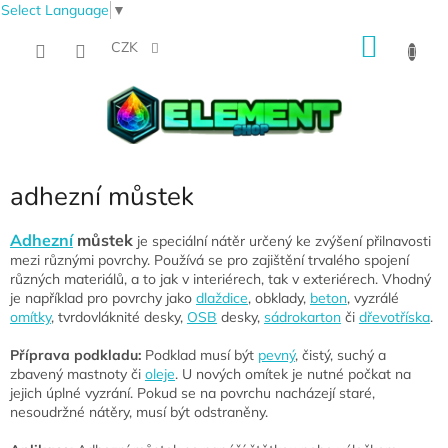
Select Language
▼
Přejít
NÁKU
na
CZK
obsah
KOŠÍK
adhezní můstek
Adhezní
můstek
je speciální nátěr určený ke zvýšení přilnavosti
mezi různými povrchy. Používá se pro zajištění trvalého spojení
různých materiálů, a to jak v interiérech, tak v exteriérech. Vhodný
je například pro povrchy jako
dlaždice
, obklady,
beton
, vyzrálé
omítky
, tvrdovláknité desky,
OSB
desky,
sádrokarton
či
dřevotříska
.
Příprava podkladu:
Podklad musí být
pevný
, čistý, suchý a
zbavený mastnoty či
oleje
. U nových omítek je nutné počkat na
jejich úplné vyzrání. Pokud se na povrchu nacházejí staré,
nesoudržné nátěry, musí být odstraněny.