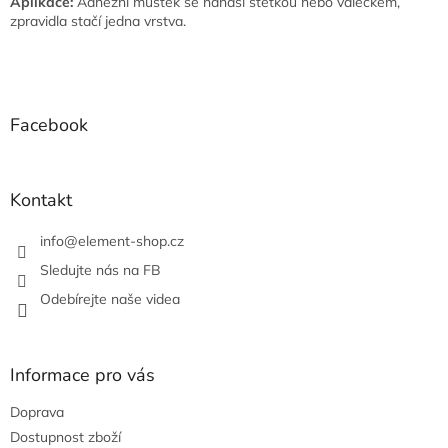
Aplikace:
Adhezní můstek se nanáší štětkou nebo válečkem,
zpravidla stačí jedna vrstva.
Z
á
p
a
Facebook
t
í
Kontakt
info
@
element-shop.cz
Sledujte nás na FB
Odebírejte naše videa
Informace pro vás
Doprava
Dostupnost zboží