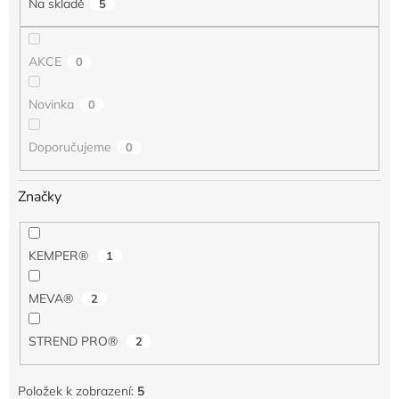
Na skladě
5
ů
AKCE
0
Novinka
0
Doporučujeme
0
Značky
KEMPER®
1
MEVA®
2
STREND PRO®
2
Položek k zobrazení:
5