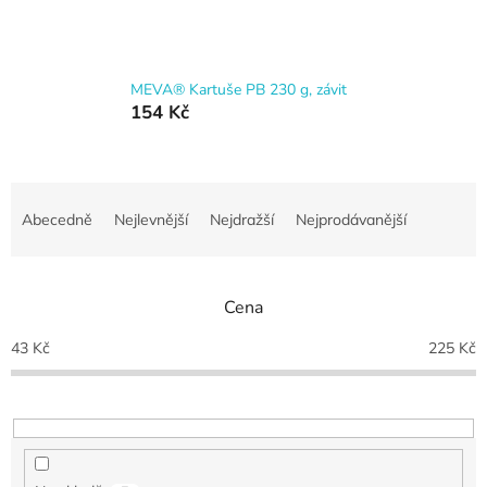
MEVA® Kartuše PB 230 g, závit
154 Kč
Ř
a
Abecedně
Nejlevnější
Nejdražší
Nejprodávanější
z
e
n
Cena
í
p
43
Kč
225
Kč
r
o
d
u
k
t