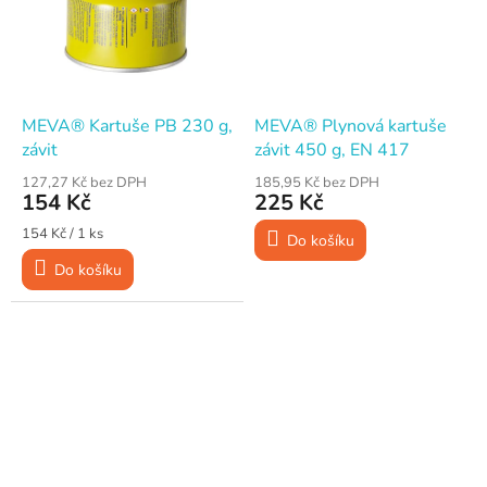
MEVA® Kartuše PB 230 g,
MEVA® Plynová kartuše
závit
závit 450 g, EN 417
127,27 Kč bez DPH
185,95 Kč bez DPH
154 Kč
225 Kč
Měrná
154 Kč / 1 ks
Do košíku
cena:
Do košíku