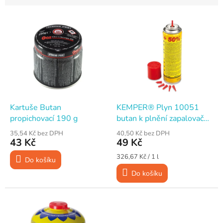
V
ý
p
i
s
p
r
o
d
Kartuše Butan
KEMPER® Plyn 10051
u
propichovací 190 g
butan k plnění zapalovačů
k
a mini hořáků 150 ml / 90
35,54 Kč bez DPH
40,50 Kč bez DPH
t
g
43 Kč
49 Kč
ů
Měrná
326,67 Kč / 1 l
Do košíku
cena:
Do košíku