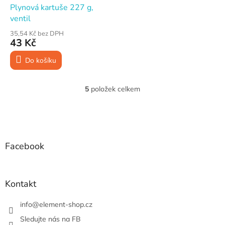
Plynová kartuše 227 g,
ventil
35,54 Kč bez DPH
43 Kč
Do košíku
5
položek celkem
O
v
l
Z
á
á
d
p
a
a
Facebook
c
t
í
í
p
r
Kontakt
v
k
info
@
element-shop.cz
y
v
Sledujte nás na FB