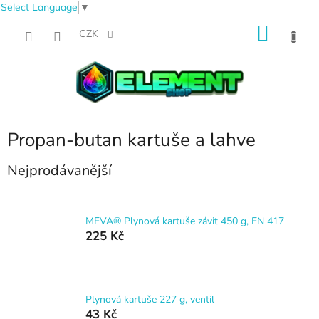
Select Language
▼
Přejít
NÁKU
na
CZK
obsah
KOŠÍK
Propan-butan kartuše a lahve
Nejprodávanější
MEVA® Plynová kartuše závit 450 g, EN 417
225 Kč
Plynová kartuše 227 g, ventil
43 Kč