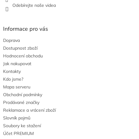
ý
Odebírejte naše videa
p
i
s
u
Informace pro vás
Doprava
Dostupnost zboží
Hodnocení obchodu
Jak nakupovat
Kontakty
Kdo jsme?
Mapa serveru
Obchodní podmínky
Prodávané značky
Reklamace a vrácení zboží
Slovník pojmů
Soubory ke stažení
Účet PREMIUM