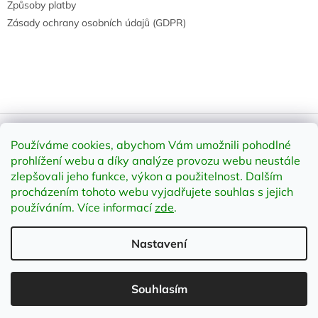
Způsoby platby
Zásady ochrany osobních údajů (GDPR)
Používáme cookies, abychom Vám umožnili pohodlné
Vytvořil Shoptet
prohlížení webu a díky analýze provozu webu neustále
zlepšovali jeho funkce, výkon a použitelnost
.
Dalším
procházením tohoto webu vyjadřujete souhlas s jejich
Copyright 2026
element-shop.cz
. Všechna práva vyhrazena.
Upravit nastavení cookies
používáním. Více informací
zde
.
Nastavení
;
Souhlasím