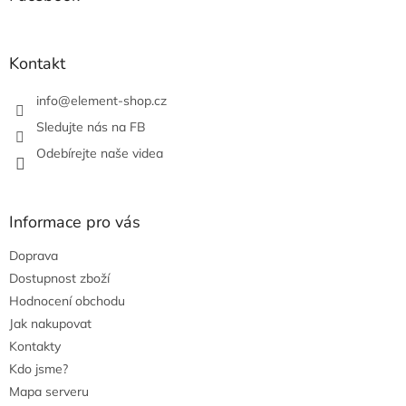
c
t
í
í
p
r
Kontakt
v
k
info
@
element-shop.cz
y
v
Sledujte nás na FB
ý
Odebírejte naše videa
p
i
s
u
Informace pro vás
Doprava
Dostupnost zboží
Hodnocení obchodu
Jak nakupovat
Kontakty
Kdo jsme?
Mapa serveru