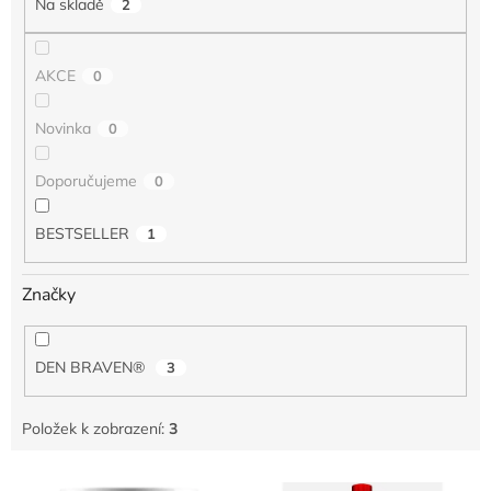
Na skladě
2
ů
AKCE
0
Novinka
0
Doporučujeme
0
BESTSELLER
1
Značky
DEN BRAVEN®
3
Položek k zobrazení:
3
V