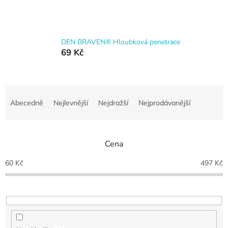
DEN BRAVEN® Hloubková penetrace
69 Kč
Ř
a
Abecedně
Nejlevnější
Nejdražší
Nejprodávanější
z
e
n
Cena
í
p
60
Kč
497
Kč
r
o
d
u
k
t