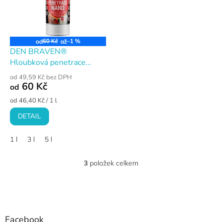
60 Kč
–1 %
od
až
DEN BRAVEN®
Hloubková penetrace
NANO
od 49,59 Kč bez DPH
60 Kč
od
Měrná
od 46,40 Kč / 1 l
cena:
DETAIL
1 l
3 l
5 l
3
položek celkem
O
v
l
Z
á
á
d
p
a
a
Facebook