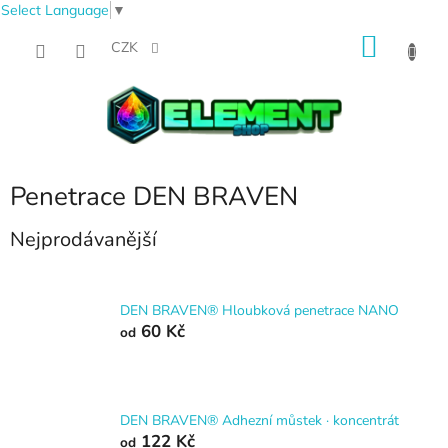
Select Language
▼
Přejít
NÁKU
na
CZK
obsah
KOŠÍK
Penetrace DEN BRAVEN
Nejprodávanější
DEN BRAVEN® Hloubková penetrace NANO
60 Kč
od
DEN BRAVEN® Adhezní můstek · koncentrát
122 Kč
od