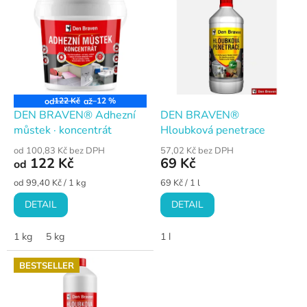
ý
p
i
s
p
r
o
122 Kč
–12 %
od
až
d
DEN BRAVEN® Adhezní
DEN BRAVEN®
u
můstek · koncentrát
Hloubková penetrace
k
od 100,83 Kč bez DPH
57,02 Kč bez DPH
t
122 Kč
69 Kč
od
ů
Měrná
Měrná
od 99,40 Kč / 1 kg
69 Kč / 1 l
cena:
cena:
DETAIL
DETAIL
1 kg
5 kg
1 l
BESTSELLER