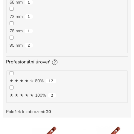
68 mm
1
73 mm
1
78 mm
1
95 mm
2
Profesionální úroveň
?
★ ★ ★ ★ ☆ 80%
17
★ ★ ★ ★ ★ 100%
2
Položek k zobrazení:
20
V
ý