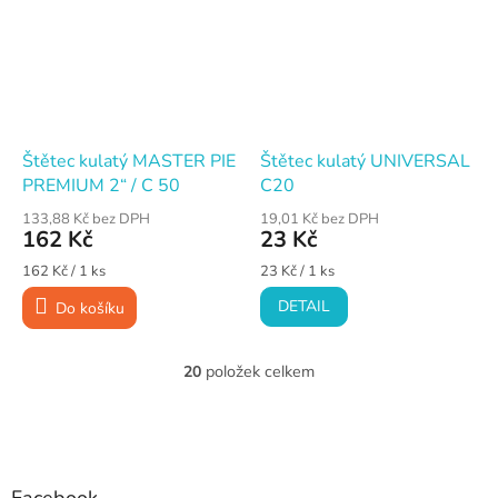
Štětec kulatý MASTER PIE
Štětec kulatý UNIVERSAL
PREMIUM 2“ / C 50
C20
133,88 Kč bez DPH
19,01 Kč bez DPH
162 Kč
23 Kč
Měrná
Měrná
162 Kč / 1 ks
23 Kč / 1 ks
cena:
cena:
DETAIL
Do košíku
20
položek celkem
O
v
l
Z
á
á
d
p
a
Facebook