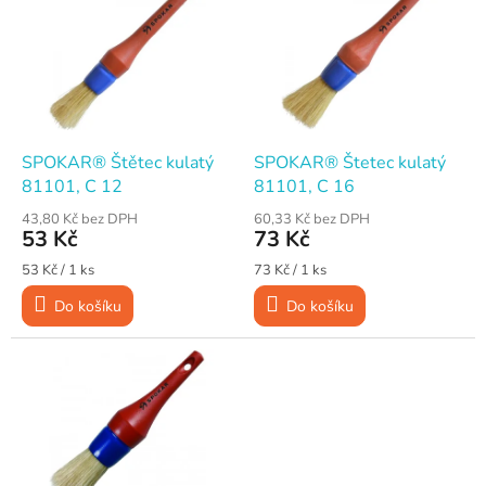
p
i
s
p
r
o
d
SPOKAR® Štětec kulatý
SPOKAR® Štetec kulatý
u
81101, C 12
81101, C 16
k
43,80 Kč bez DPH
60,33 Kč bez DPH
t
53 Kč
73 Kč
ů
Měrná
Měrná
53 Kč / 1 ks
73 Kč / 1 ks
cena:
cena:
Do košíku
Do košíku