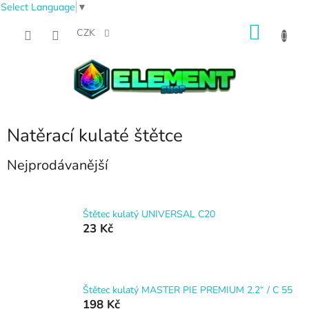
Select Language
▼
Přejít
NÁKU
na
CZK
obsah
KOŠÍK
Natěrací kulaté štětce
Nejprodávanější
Štětec kulatý UNIVERSAL C20
23 Kč
Štětec kulatý MASTER PIE PREMIUM 2.2“ / C 55
198 Kč