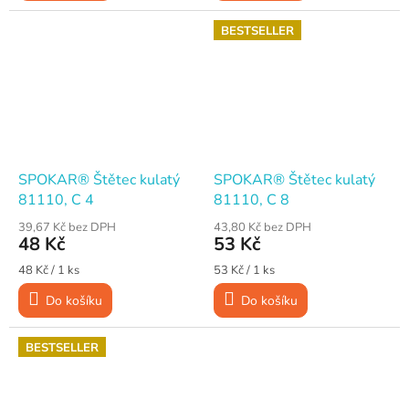
BESTSELLER
SPOKAR® Štětec kulatý
SPOKAR® Štětec kulatý
81110, C 4
81110, C 8
39,67 Kč bez DPH
43,80 Kč bez DPH
48 Kč
53 Kč
Měrná
Měrná
48 Kč / 1 ks
53 Kč / 1 ks
cena:
cena:
Do košíku
Do košíku
BESTSELLER