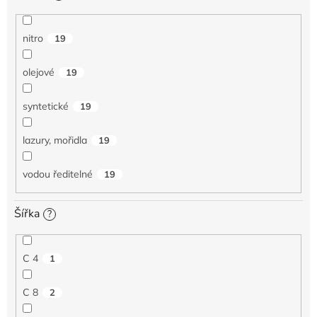
nitro
19
olejové
19
syntetické
19
lazury, mořidla
19
vodou ředitelné
19
Šířka
?
C 4
1
C 8
2