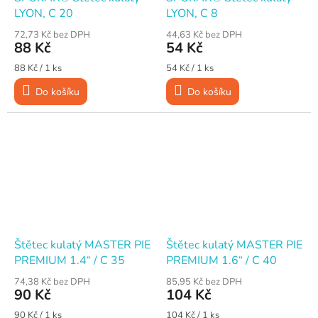
LYON, C 20
LYON, C 8
72,73 Kč bez DPH
44,63 Kč bez DPH
88 Kč
54 Kč
Měrná
Měrná
88 Kč / 1 ks
54 Kč / 1 ks
cena:
cena:
Do košíku
Do košíku
Štětec kulatý MASTER PIE
Štětec kulatý MASTER PIE
PREMIUM 1.4“ / C 35
PREMIUM 1.6“ / C 40
74,38 Kč bez DPH
85,95 Kč bez DPH
90 Kč
104 Kč
Měrná
Měrná
90 Kč / 1 ks
104 Kč / 1 ks