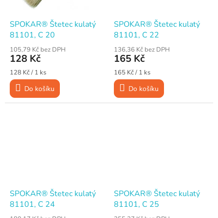
SPOKAR® Štetec kulatý
SPOKAR® Štetec kulatý
81101, C 20
81101, C 22
105,79 Kč bez DPH
136,36 Kč bez DPH
128 Kč
165 Kč
Měrná
Měrná
128 Kč / 1 ks
165 Kč / 1 ks
cena:
cena:
Do košíku
Do košíku
SPOKAR® Štetec kulatý
SPOKAR® Štetec kulatý
81101, C 24
81101, C 25