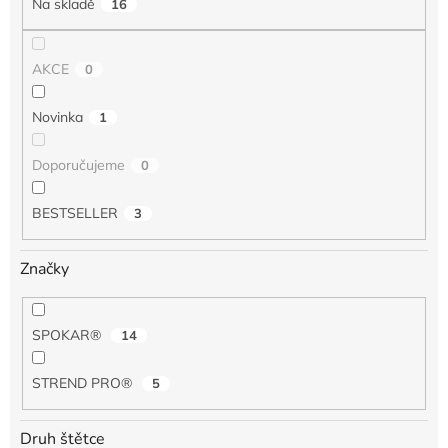
Na skladě
16
ů
AKCE
0
Novinka
1
Doporučujeme
0
BESTSELLER
3
Značky
SPOKAR®
14
STREND PRO®
5
Druh štětce