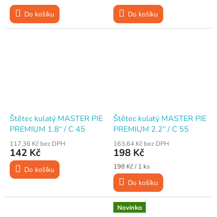
cena:
cena:
Do košíku
Do košíku
Štětec kulatý MASTER PIE
Štětec kulatý MASTER PIE
PREMIUM 1.8“ / C 45
PREMIUM 2.2“ / C 55
117,36 Kč bez DPH
163,64 Kč bez DPH
142 Kč
198 Kč
Měrná
198 Kč / 1 ks
Do košíku
cena:
Do košíku
Novinka