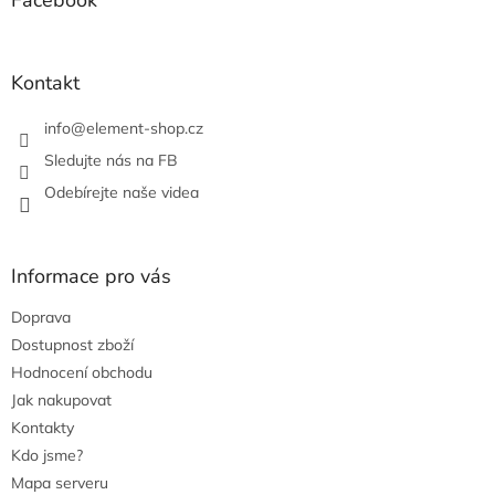
a
c
t
í
í
p
r
Kontakt
v
k
info
@
element-shop.cz
y
v
Sledujte nás na FB
ý
Odebírejte naše videa
p
i
s
u
Informace pro vás
Doprava
Dostupnost zboží
Hodnocení obchodu
Jak nakupovat
Kontakty
Kdo jsme?
Mapa serveru