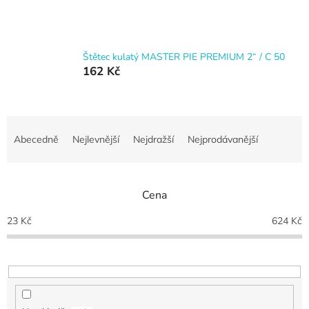
Štětec kulatý MASTER PIE PREMIUM 2“ / C 50
162 Kč
Ř
a
Abecedně
Nejlevnější
Nejdražší
Nejprodávanější
z
e
n
Cena
í
p
23
Kč
624
Kč
r
o
d
u
k
t