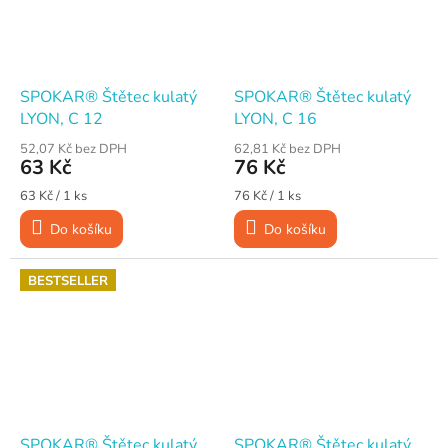
SPOKAR® Štětec kulatý
SPOKAR® Štětec kulatý
LYON, C 12
LYON, C 16
52,07 Kč bez DPH
62,81 Kč bez DPH
63 Kč
76 Kč
Měrná
Měrná
63 Kč / 1 ks
76 Kč / 1 ks
cena:
cena:
Do košíku
Do košíku
BESTSELLER
SPOKAR® Štětec kulatý
SPOKAR® Štětec kulatý