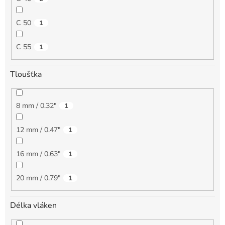
C 50
1
C 55
1
Tloušťka
8 mm / 0.32"
1
12 mm / 0.47"
1
16 mm / 0.63"
1
20 mm / 0.79"
1
Délka vláken