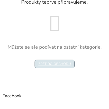
Produkty teprve připravujeme.
Můžete se ale podívat na ostatní kategorie.
ZPĚT DO OBCHODU
Z
á
p
a
Facebook
t
í