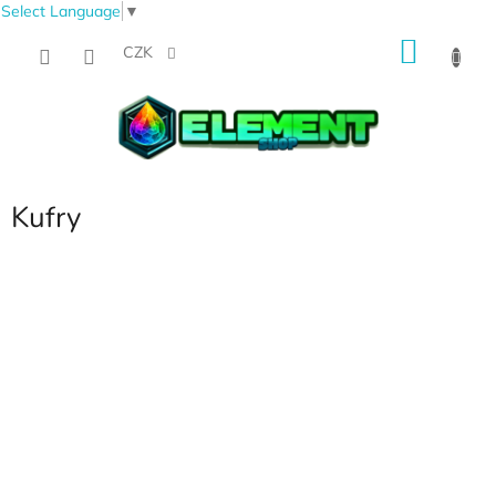
Select Language
▼
Přejít
NÁKU
na
CZK
obsah
KOŠÍK
Kufry