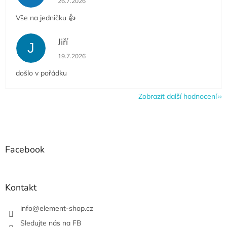
26.7.2026
Vše na jedničku 👍
Jiří
J
Hodnocení obchodu je 5 z 5 hvězdiček.
19.7.2026
došlo v pořádku
Zobrazit další hodnocení
Z
á
p
a
Facebook
t
í
Kontakt
info
@
element-shop.cz
Sledujte nás na FB