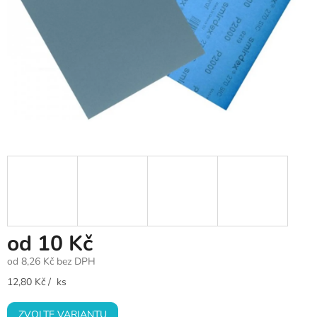
od
10 Kč
od
8,26 Kč
bez DPH
Měrná
12,80 Kč / ks
cena:
ZVOLTE VARIANTU