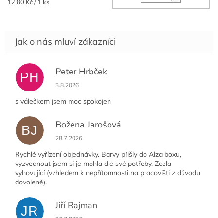
Měrná
12,80 Kč / 1 ks
cena:
Peter Hrbček
PH
Hodnocení obchodu je 5 z 5 hvězdiček.
3.8.2026
s válečkem jsem moc spokojen
Božena Jarošová
BJ
Hodnocení obchodu je 5 z 5 hvězdiček.
28.7.2026
Rychlé vyřízení objednávky. Barvy přišly do Alza boxu,
vyzvednout jsem si je mohla dle své potřeby. Zcela
vyhovující (vzhledem k nepřítomnosti na pracovišti z důvodu
dovolené).
Jiří Rajman
JR
Hodnocení obchodu je 5 z 5 hvězdiček.