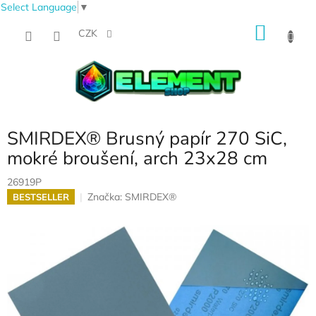
Select Language
▼
Přejít
NÁKU
na
CZK
obsah
KOŠÍK
SMIRDEX® Brusný papír 270 SiC,
mokré broušení, arch 23x28 cm
26919P
Značka:
SMIRDEX®
BESTSELLER