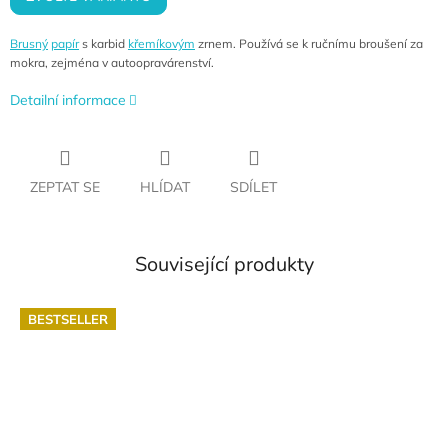
Brusný
papír
s karbid
křemíkovým
zrnem. Používá se k ručnímu broušení za
mokra, zejména v autoopravárenství.
Detailní informace
ZEPTAT SE
HLÍDAT
SDÍLET
Související produkty
BESTSELLER