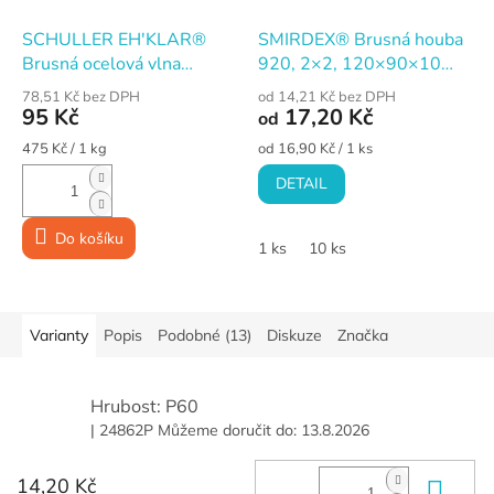
SCHULLER EH'KLAR®
SMIRDEX® Brusná houba
Brusná ocelová vlna
920, 2×2, 120×90×10
SCRATCH, 200 g, č. 00
mm, P180 (ULTRA FINE)
78,51 Kč bez DPH
od 14,21 Kč bez DPH
jemná
95 Kč
17,20 Kč
od
Měrná
Měrná
475 Kč / 1 kg
od 16,90 Kč / 1 ks
cena:
cena:
DETAIL
Do košíku
1 ks
10 ks
Varianty
Popis
Podobné (13)
Diskuze
Značka
Hrubost: P60
| 24862P
Můžeme doručit do:
13.8.2026
14,20 Kč
Do 