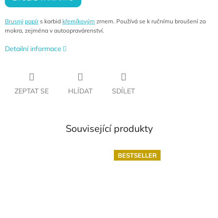
Brusný
papír
s karbid
křemíkovým
zrnem. Používá se k ručnímu broušení za
mokra, zejména v autoopravárenství.
Detailní informace
ZEPTAT SE
HLÍDAT
SDÍLET
Související produkty
BESTSELLER