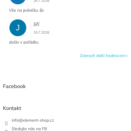
26.7.2026
Vše na jedničku 👍
Jiří
J
Hodnocení obchodu je 5 z 5 hvězdiček.
19.7.2026
došlo v pořádku
Zobrazit další hodnocení
Z
á
p
a
Facebook
t
í
Kontakt
info
@
element-shop.cz
Sledujte nás na FB