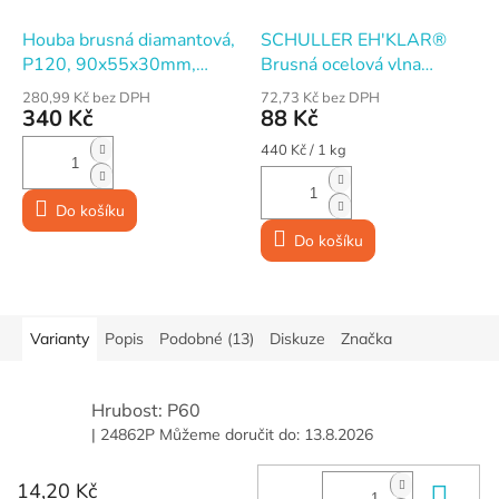
Houba brusná diamantová,
SCHULLER EH'KLAR®
P120, 90x55x30mm,
Brusná ocelová vlna
FESTA
SCRATCH · 200 g · č. 1
280,99 Kč bez DPH
72,73 Kč bez DPH
středně hrubá
340 Kč
88 Kč
Měrná
440 Kč / 1 kg
cena:
Do košíku
Do košíku
Varianty
Popis
Podobné (13)
Diskuze
Značka
Hrubost: P60
| 24862P
Můžeme doručit do:
13.8.2026
14,20 Kč
Do 