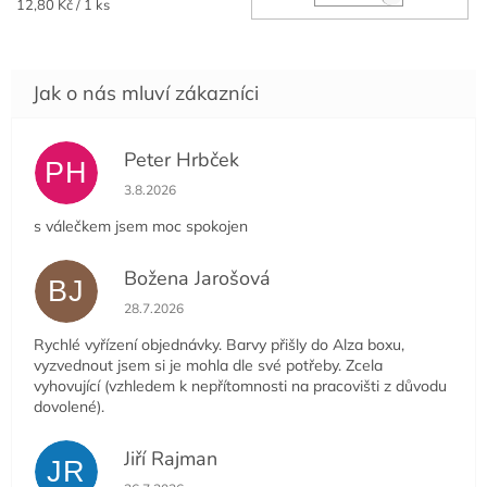
Měrná
12,80 Kč / 1 ks
cena:
Peter Hrbček
PH
Hodnocení obchodu je 5 z 5 hvězdiček.
3.8.2026
s válečkem jsem moc spokojen
Božena Jarošová
BJ
Hodnocení obchodu je 5 z 5 hvězdiček.
28.7.2026
Rychlé vyřízení objednávky. Barvy přišly do Alza boxu,
vyzvednout jsem si je mohla dle své potřeby. Zcela
vyhovující (vzhledem k nepřítomnosti na pracovišti z důvodu
dovolené).
Jiří Rajman
JR
Hodnocení obchodu je 5 z 5 hvězdiček.