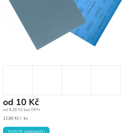
od
10 Kč
od
8,26 Kč
bez DPH
Měrná
12,80 Kč / ks
cena:
ZVOLTE VARIANTU