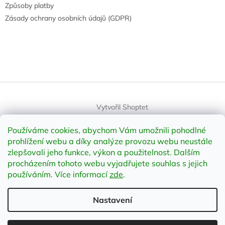
Způsoby platby
Zásady ochrany osobních údajů (GDPR)
Vytvořil Shoptet
Používáme cookies, abychom Vám umožnili pohodlné
Copyright 2026
element-shop.cz
. Všechna práva vyhrazena.
prohlížení webu a díky analýze provozu webu neustále
Upravit nastavení cookies
zlepšovali jeho funkce, výkon a použitelnost
.
Dalším
procházením tohoto webu vyjadřujete souhlas s jejich
používáním. Více informací
zde
.
Odstoupit od smlouvy
Nastavení
;