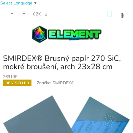
Select Language
▼
Přejít
NÁKU
na
CZK
obsah
KOŠÍK
SMIRDEX® Brusný papír 270 SiC,
mokré broušení, arch 23x28 cm
26919P
Značka:
SMIRDEX®
BESTSELLER