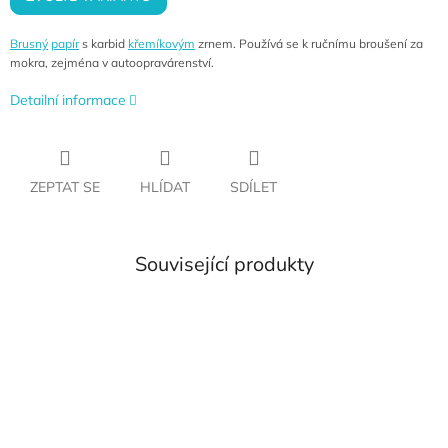
Brusný
papír
s karbid
křemíkovým
zrnem. Používá se k ručnímu broušení za
mokra, zejména v autoopravárenství.
Detailní informace
ZEPTAT SE
HLÍDAT
SDÍLET
Související produkty