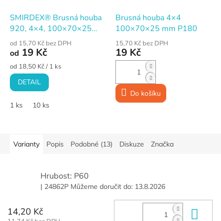
SMIRDEX® Brusná houba
Brusná houba 4×4
920, 4×4, 100×70×25
100×70×25 mm P180
mm, P150 (VERY FINE)
od 15,70 Kč bez DPH
15,70 Kč bez DPH
19 Kč
19 Kč
od
Měrná
od 18,50 Kč / 1 ks
cena:
DETAIL
Do košíku
1 ks
10 ks
Varianty
Popis
Podobné (13)
Diskuze
Značka
Hrubost: P60
| 24862P
Můžeme doručit do:
13.8.2026
14,20 Kč
Do 