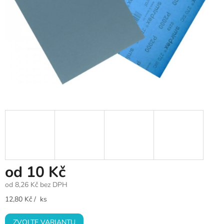
od
10 Kč
od
8,26 Kč
bez DPH
Měrná
12,80 Kč / ks
cena:
ZVOLTE VARIANTU