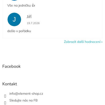
Vše na jedničku 👍
Jiří
J
Hodnocení obchodu je 5 z 5 hvězdiček.
19.7.2026
došlo v pořádku
Zobrazit další hodnocení
Z
á
p
a
Facebook
t
í
Kontakt
info
@
element-shop.cz
Sledujte nás na FB