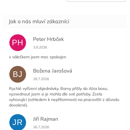
cena:
Peter Hrbček
PH
Hodnocení obchodu je 5 z 5 hvězdiček.
3.8.2026
s válečkem jsem moc spokojen
Božena Jarošová
BJ
Hodnocení obchodu je 5 z 5 hvězdiček.
28.7.2026
Rychlé vyřízení objednávky. Barvy přišly do Alza boxu,
vyzvednout jsem si je mohla dle své potřeby. Zcela
vyhovující (vzhledem k nepřítomnosti na pracovišti z důvodu
dovolené).
Jiří Rajman
JR
Hodnocení obchodu je 5 z 5 hvězdiček.
26.7.2026