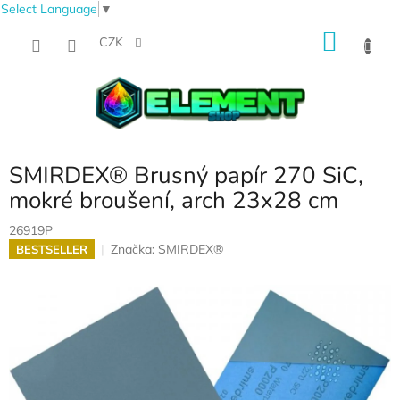
Select Language
▼
Přejít
NÁKU
na
CZK
obsah
KOŠÍK
SMIRDEX® Brusný papír 270 SiC,
mokré broušení, arch 23x28 cm
26919P
Značka:
SMIRDEX®
BESTSELLER