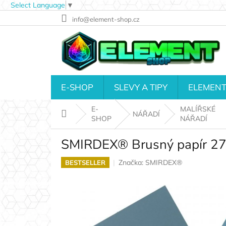
Select Language
▼
Přejít
info@element-shop.cz
na
obsah
E-SHOP
SLEVY A TIPY
ELEMENT
E-
MALÍŘSKÉ
Domů
NÁŘADÍ
SHOP
NÁŘADÍ
SMIRDEX® Brusný papír 270
Značka:
SMIRDEX®
BESTSELLER