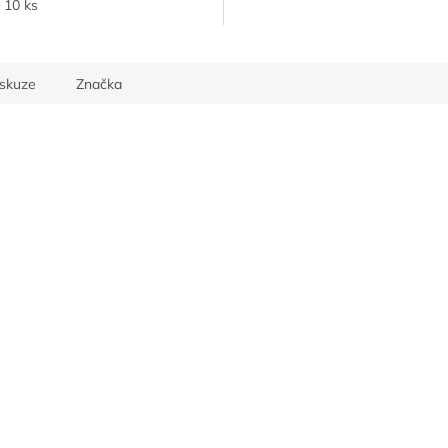
10 ks
iskuze
Značka