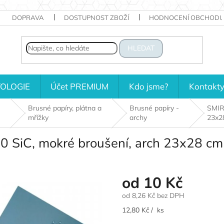
DOPRAVA
DOSTUPNOST ZBOŽÍ
HODNOCENÍ OBCHODU
HLEDAT
OLOGIE
Účet PREMIUM
Kdo jsme?
Kontakt
Brusné papíry, plátna a
Brusné papíry -
SMIR
mřížky
archy
23x2
 SiC, mokré broušení, arch 23x28 cm
od
10 Kč
od
8,26 Kč
bez DPH
Měrná
12,80 Kč / ks
cena: