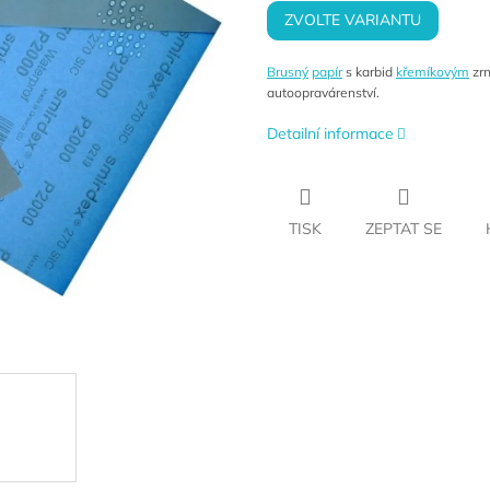
ZVOLTE VARIANTU
Brusný
papír
s karbid
křemíkovým
zrn
autoopravárenství.
Detailní informace
TISK
ZEPTAT SE