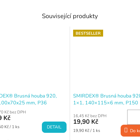
Související produkty
BESTSELLER
DEX® Brusná houba 920,
SMIRDEX® Brusná houba 92
 100x70x25 mm, P36
1×1, 140×115×6 mm, P150
RSE)
(VERY FINE)
70 Kč bez DPH
16,45 Kč bez DPH
 Kč
19,90 Kč
0 Kč / 1 ks
DETAIL
Měrná
19,90 Kč / 1 ks
Do k
cena: