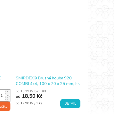
0,
SMIRDEX® Brusná houba 920
COMBI 4x4, 100 x 70 x 25 mm, hr.
36 (COARSE)
od 15,29 Kč bez DPH
18,50 Kč
od
Měrná
od 17,90 Kč / 1 ks
DETAIL
ošíku
cena: