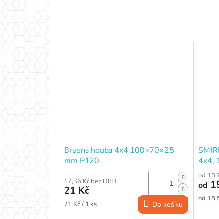
Brusná houba 4x4 100×70×25
SMIR
mm P120
4x4,
(COA
od 15,
17,36 Kč bez DPH
19
od
21 Kč
Měrná
od 18,5
Měrná
21 Kč / 1 ks
Do košíku
cena:
cena: