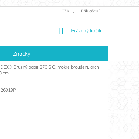
JAK NAKUPOVAT
KONTAKTY
CZK
Přihlášení
KDO JSME?
MAPA 
NÁKUPNÍ
Prázdný košík
KOŠÍK
y
Značky
DEX® Brusný papír 270 SiC, mokré broušení, arch
8 cm
26919P