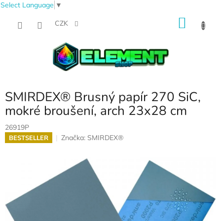
Select Language
▼
Přejít
NÁKU
na
CZK
obsah
KOŠÍK
SMIRDEX® Brusný papír 270 SiC,
mokré broušení, arch 23x28 cm
26919P
Značka:
SMIRDEX®
BESTSELLER