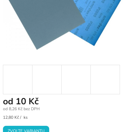
od
10 Kč
od
8,26 Kč
bez DPH
Měrná
12,80 Kč / ks
cena:
ZVOLTE VARIANTU