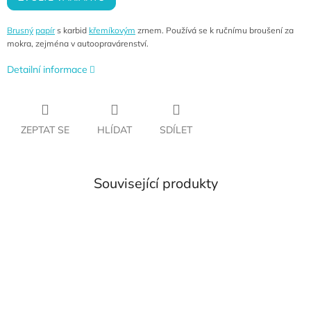
Brusný
papír
s karbid
křemíkovým
zrnem. Používá se k ručnímu broušení za
mokra, zejména v autoopravárenství.
Detailní informace
ZEPTAT SE
HLÍDAT
SDÍLET
Související produkty