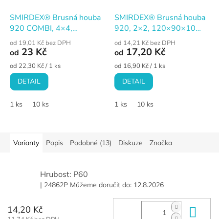
SMIRDEX® Brusná houba
SMIRDEX® Brusná houba
920 COMBI, 4×4,
920, 2×2, 120×90×10
100×70×25 mm, P120
mm, P120 (FINE)
od 19,01 Kč bez DPH
od 14,21 Kč bez DPH
(FINE)
23 Kč
17,20 Kč
od
od
Měrná
Měrná
od 22,30 Kč / 1 ks
od 16,90 Kč / 1 ks
cena:
cena:
DETAIL
DETAIL
1 ks
10 ks
1 ks
10 ks
Varianty
Popis
Podobné (13)
Diskuze
Značka
Hrubost: P60
| 24862P
Můžeme doručit do:
12.8.2026
14,20 Kč
Do 