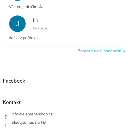
Vše na jedničku 👍
Jiří
J
Hodnocení obchodu je 5 z 5 hvězdiček.
19.7.2026
došlo v pořádku
Zobrazit další hodnocení
Z
á
p
a
Facebook
t
í
Kontakt
info
@
element-shop.cz
Sledujte nás na FB