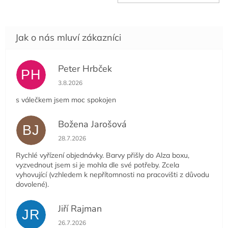
cena:
Peter Hrbček
PH
Hodnocení obchodu je 5 z 5 hvězdiček.
3.8.2026
s válečkem jsem moc spokojen
Božena Jarošová
BJ
Hodnocení obchodu je 5 z 5 hvězdiček.
28.7.2026
Rychlé vyřízení objednávky. Barvy přišly do Alza boxu,
vyzvednout jsem si je mohla dle své potřeby. Zcela
vyhovující (vzhledem k nepřítomnosti na pracovišti z důvodu
dovolené).
Jiří Rajman
JR
Hodnocení obchodu je 5 z 5 hvězdiček.
26.7.2026