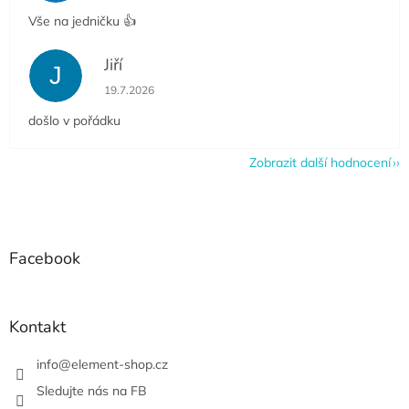
Vše na jedničku 👍
Jiří
J
Hodnocení obchodu je 5 z 5 hvězdiček.
19.7.2026
došlo v pořádku
Zobrazit další hodnocení
Z
á
p
a
Facebook
t
í
Kontakt
info
@
element-shop.cz
Sledujte nás na FB