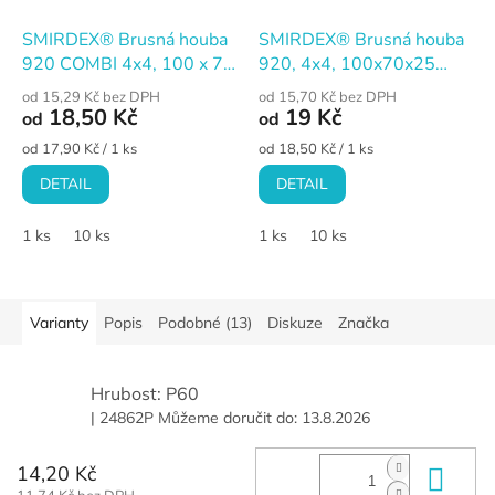
SMIRDEX® Brusná houba
SMIRDEX® Brusná houba
920 COMBI 4x4, 100 x 70
920, 4x4, 100x70x25
x 25 mm, hr. 36 (COARSE)
mm, P36 (COARSE)
od 15,29 Kč bez DPH
od 15,70 Kč bez DPH
18,50 Kč
19 Kč
od
od
Měrná
Měrná
od 17,90 Kč / 1 ks
od 18,50 Kč / 1 ks
cena:
cena:
DETAIL
DETAIL
1 ks
10 ks
1 ks
10 ks
Varianty
Popis
Podobné (13)
Diskuze
Značka
Hrubost: P60
| 24862P
Můžeme doručit do:
13.8.2026
14,20 Kč
Do 