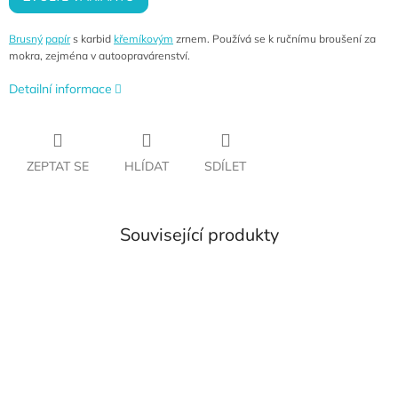
Brusný
papír
s karbid
křemíkovým
zrnem. Používá se k ručnímu broušení za
mokra, zejména v autoopravárenství.
Detailní informace
ZEPTAT SE
HLÍDAT
SDÍLET
Související produkty