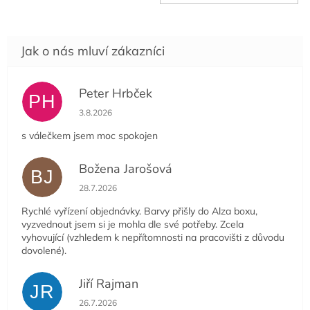
cena:
Peter Hrbček
PH
Hodnocení obchodu je 5 z 5 hvězdiček.
3.8.2026
s válečkem jsem moc spokojen
Božena Jarošová
BJ
Hodnocení obchodu je 5 z 5 hvězdiček.
28.7.2026
Rychlé vyřízení objednávky. Barvy přišly do Alza boxu,
vyzvednout jsem si je mohla dle své potřeby. Zcela
vyhovující (vzhledem k nepřítomnosti na pracovišti z důvodu
dovolené).
Jiří Rajman
JR
Hodnocení obchodu je 5 z 5 hvězdiček.
26.7.2026