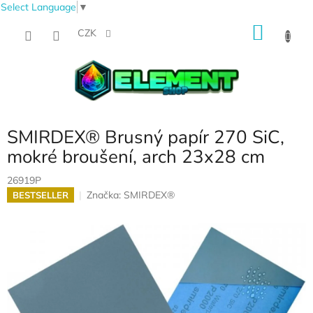
Select Language
▼
Přejít
NÁKU
na
CZK
obsah
KOŠÍK
SMIRDEX® Brusný papír 270 SiC,
mokré broušení, arch 23x28 cm
26919P
Značka:
SMIRDEX®
BESTSELLER