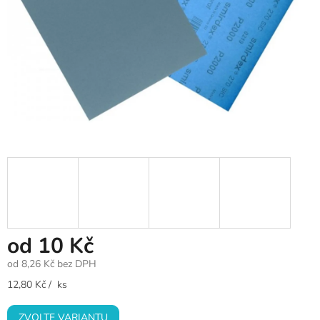
od
10 Kč
od
8,26 Kč
bez DPH
Měrná
12,80 Kč / ks
cena:
ZVOLTE VARIANTU