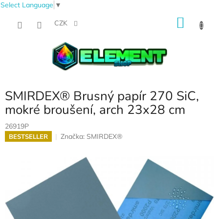
Select Language
▼
Přejít
NÁKU
na
CZK
obsah
KOŠÍK
SMIRDEX® Brusný papír 270 SiC,
mokré broušení, arch 23x28 cm
26919P
Značka:
SMIRDEX®
BESTSELLER