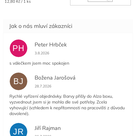
Měrná
12,80 Kč / 1 ks
cena:
Peter Hrbček
PH
Hodnocení obchodu je 5 z 5 hvězdiček.
3.8.2026
s válečkem jsem moc spokojen
Božena Jarošová
BJ
Hodnocení obchodu je 5 z 5 hvězdiček.
28.7.2026
Rychlé vyřízení objednávky. Barvy přišly do Alza boxu,
vyzvednout jsem si je mohla dle své potřeby. Zcela
vyhovující (vzhledem k nepřítomnosti na pracovišti z důvodu
dovolené).
Jiří Rajman
JR
Hodnocení obchodu je 5 z 5 hvězdiček.