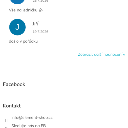
26.7.2026
Vše na jedničku 👍
Jiří
J
Hodnocení obchodu je 5 z 5 hvězdiček.
19.7.2026
došlo v pořádku
Zobrazit další hodnocení
Z
á
p
a
Facebook
t
í
Kontakt
info
@
element-shop.cz
Sledujte nás na FB