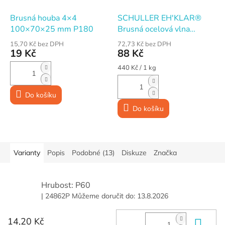
Brusná houba 4×4
SCHULLER EH'KLAR®
100×70×25 mm P180
Brusná ocelová vlna
SCRATCH · 200 g · č. 3
15,70 Kč bez DPH
72,73 Kč bez DPH
hrubá
19 Kč
88 Kč
Měrná
440 Kč / 1 kg
cena:
Do košíku
Do košíku
Varianty
Popis
Podobné (13)
Diskuze
Značka
Hrubost: P60
| 24862P
Můžeme doručit do:
13.8.2026
14,20 Kč
Do 