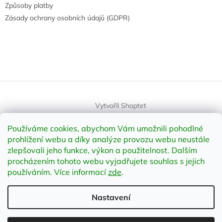
Způsoby platby
Zásady ochrany osobních údajů (GDPR)
Vytvořil Shoptet
Používáme cookies, abychom Vám umožnili pohodlné
Copyright 2026
element-shop.cz
. Všechna práva vyhrazena.
prohlížení webu a díky analýze provozu webu neustále
Upravit nastavení cookies
zlepšovali jeho funkce, výkon a použitelnost
.
Dalším
procházením tohoto webu vyjadřujete souhlas s jejich
používáním. Více informací
zde
.
Odstoupit od smlouvy
Nastavení
;