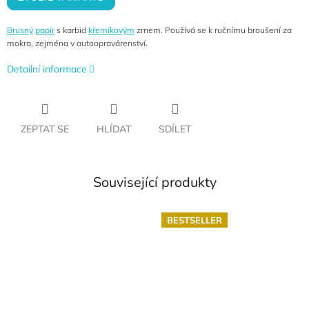
Brusný
papír
s karbid
křemíkovým
zrnem. Používá se k ručnímu broušení za
mokra, zejména v autoopravárenství.
Detailní informace
ZEPTAT SE
HLÍDAT
SDÍLET
Související produkty
BESTSELLER