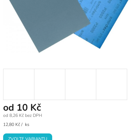
od
10 Kč
od
8,26 Kč
bez DPH
Měrná
12,80 Kč / ks
cena:
ZVOLTE VARIANTU