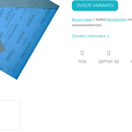
ZVOLTE VARIANTU
Brusný
papír
s karbid
křemíkovým
zrn
autoopravárenství.
Detailní informace
TISK
ZEPTAT SE