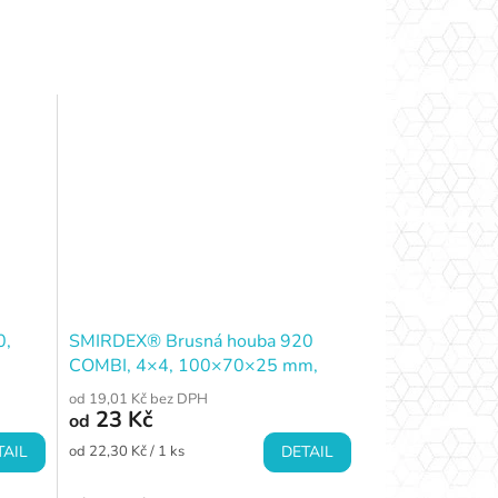
0,
SMIRDEX® Brusná houba 920
COMBI, 4×4, 100×70×25 mm,
P150 (VERY FINE)
od 19,01 Kč bez DPH
23 Kč
od
Měrná
TAIL
od 22,30 Kč / 1 ks
DETAIL
cena: