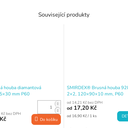
Související produkty
á houba diamantová
SMIRDEX® Brusná houba 92
5×30 mm P60
2×2, 120×90×10 mm, P60
(MEDIUM)
od 14,21 Kč bez DPH
17,20 Kč
od
 Kč bez DPH
Měrná
od 16,90 Kč / 1 ks
DE
 Kč
Do košíku
cena: