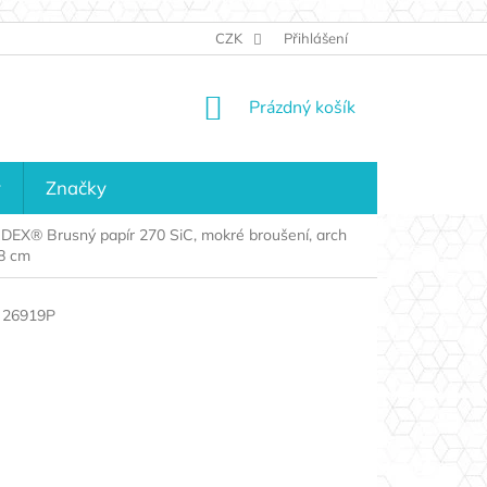
JAK NAKUPOVAT
KONTAKTY
CZK
Přihlášení
KDO JSME?
MAPA 
NÁKUPNÍ
Prázdný košík
KOŠÍK
y
Značky
DEX® Brusný papír 270 SiC, mokré broušení, arch
8 cm
26919P