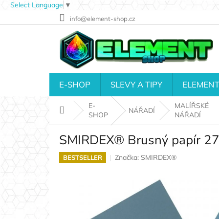
Select Language
▼
Přejít
info@element-shop.cz
na
obsah
E-SHOP
SLEVY A TIPY
ELEMENT
E-
MALÍŘSKÉ
Domů
NÁŘADÍ
SHOP
NÁŘADÍ
SMIRDEX® Brusný papír 270
Značka:
SMIRDEX®
BESTSELLER