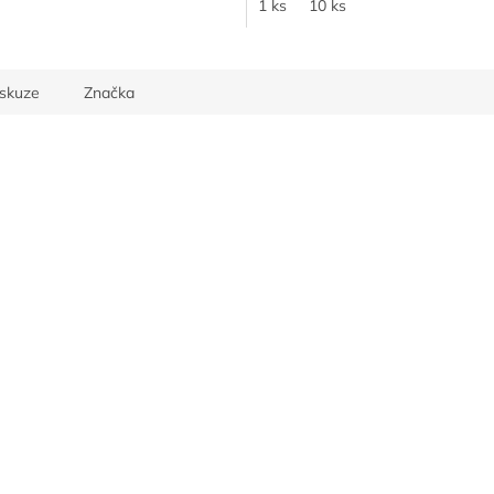
1 ks
10 ks
iskuze
Značka