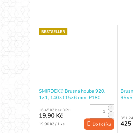
BESTSELLER
SMIRDEX® Brusná houba 920,
Brusn
1×1, 140×115×6 mm, P180
95×5
(ULTRA FINE)
16,45 Kč bez DPH
19,90 Kč
351,24
425
Měrná
19,90 Kč / 1 ks
Do košíku
cena: