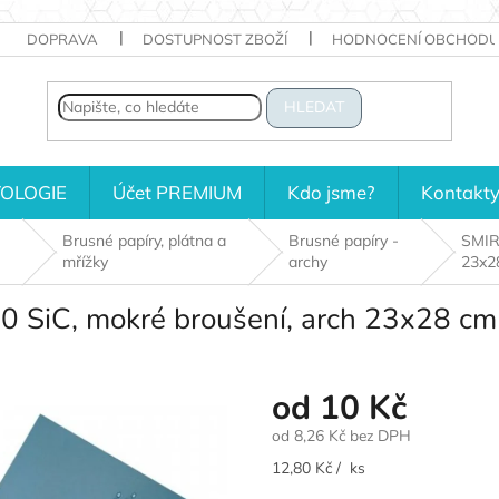
DOPRAVA
DOSTUPNOST ZBOŽÍ
HODNOCENÍ OBCHODU
HLEDAT
OLOGIE
Účet PREMIUM
Kdo jsme?
Kontakt
Brusné papíry, plátna a
Brusné papíry -
SMIR
mřížky
archy
23x2
 SiC, mokré broušení, arch 23x28 cm
od
10 Kč
od
8,26 Kč
bez DPH
Měrná
12,80 Kč / ks
cena: